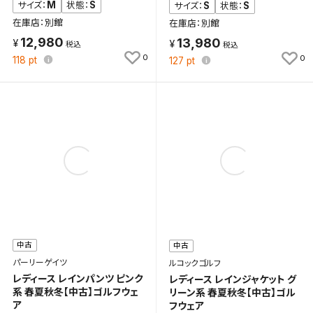
M
S
サイズ：
状態：
S
S
サイズ：
状態：
在庫店：別館
在庫店：別館
12,980
13,980
0
0
118
pt
127
pt
検索条件を保存
中古
中古
この検索条件をマイページ内「保存検索条件一覧」に
パーリーゲイツ
ルコックゴルフ
保存します。
レディース レインパンツ ピンク
レディース レインジャケット グ
よく探す商品を、毎回条件指定することなく簡単に開
系 春夏秋冬【中古】ゴルフウェ
リーン系 春夏秋冬【中古】ゴル
ア
フウェア
くことができます。