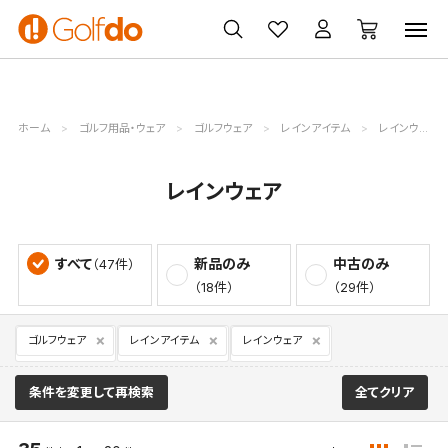
ゴルフ
ゴルフ用品
買取
クーポン
クラブ
ウェア
無料査定
一覧
ホーム
ゴルフ用品・ウェア
ゴルフウェア
レインアイテム
レインウェア
レインウェア
すべて
新品のみ
中古のみ
（47件）
（18件）
（29件）
ゴルフウェア
レインアイテム
レインウェア
条件を変更して再検索
全てクリア