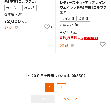
系【中古】ゴルフウェア
レディース セットアップ レイン
ウェア レッド系【中古】ゴルフウ
LL
S
サイズ：
状態：
ェア
在庫店：別館
S
S
サイズ：
状態：
2,000
在庫店：別館
5
27
pt
7,980
5,586
30% OFF
0
50
pt
1 ～ 20 件目を表示しています。（全35件）
1
2
次へ
前へ