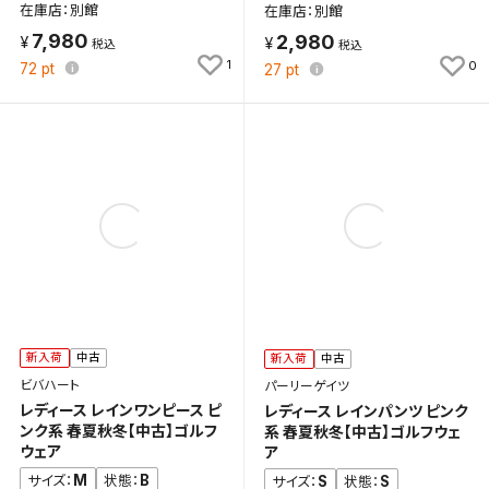
在庫店：別館
在庫店：別館
7,980
2,980
1
0
72
pt
27
pt
新入荷
中古
新入荷
中古
ビバハート
パーリーゲイツ
レディース レインワンピース ピ
レディース レインパンツ ピンク
ンク系 春夏秋冬【中古】ゴルフ
系 春夏秋冬【中古】ゴルフウェ
ウェア
ア
M
B
サイズ：
状態：
S
S
サイズ：
状態：