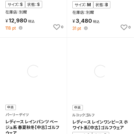
S
S
サイズ：
状態：
M
B
サイズ：
状態：
検索条件
在庫店：別館
在庫店：別館
12,980
3,480
0
0
118
pt
31
pt
検索条件を保存
新着通知
検索条件を保存しました。
これまで保存した検索条件は、マイページの「保存検
新着通知を「する」にすると、この条件に一致する商品
索条件一覧」で確認できます。
が入荷した際に、メール及びお客様のアカウント内の
「お知らせ」で通知します。
保存された検索条件は変更できません。
条件を変更したい場合は、マイページの「保存検索条
中古
中古
件一覧」から画面を表示し、条件を変更の上、保存し直
パーリーゲイツ
ルコックゴルフ
してください。
レディース レインパンツ ベー
レディース レインワンピース ホ
ジュ系 春夏秋冬【中古】ゴルフ
ワイト系【中古】ゴルフウェア
ウェア