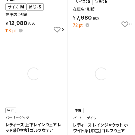
保存する
S
B
サイズ：
状態：
M
S
サイズ：
状態：
在庫店：別館
在庫店：別館
キャンセル
7,980
12,980
0
72
pt
0
118
pt
中古
中古
パーリーゲイツ
パーリーゲイツ
レディース 上下レインウェア レ
レディース レインジャケット ホ
ッド系【中古】ゴルフウェア
ワイト系【中古】ゴルフウェア