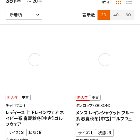
35
1 ～ 20
表示
件中
件
20
40
60
表示数
新入荷
中古
新入荷
中古
キャロウェイ
ダンロップ（SRIXON）
レディース 上下レインウェア ネ
メンズ レインジャケット ブルー
イビー系 春夏秋冬【中古】ゴル
系 春夏秋冬【中古】ゴルフウェ
フウェア
ア
S
B
サイズ：
状態：
L
B
サイズ：
状態：