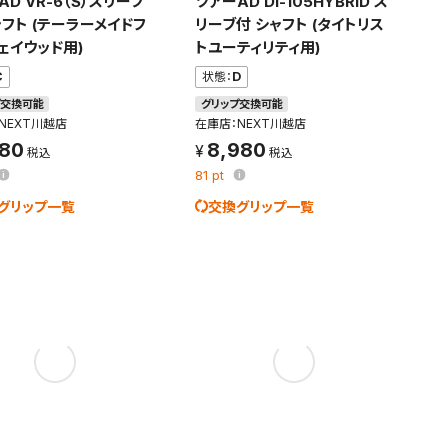
AD VR-6（S）スリーブ
ツアーAD DI-105HYBRID ス
ャフト (テーラーメイドフ
リーブ付 シャフト (タイトリス
ェイウッド用)
トユーティリティ用)
条件を変更
C
状態：
D
プ交換可能
グリップ交換可能
NEXT川越店
在庫店：NEXT川越店
980
8,980
81
pt
グリップ一覧
交換グリップ一覧