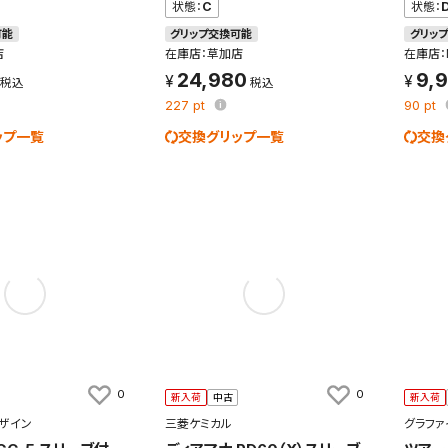
状態：
C
状態：
可能
グリップ交換可能
グリッ
店
在庫店：草加店
在庫店：
24,980
9,
検索条件を保存
227
pt
90
pt
ップ一覧
交換グリップ一覧
交換
条件をマイページ内「保存検索条件一覧」に保存します。
商品を、毎回条件指定することなく簡単に開くことができます。
件
検索条件を保存
知
を保存しました。
0
0
新入荷
中古
新入荷
保存した検索条件は、マイページの「保存検索条件一覧」で確認できま
を「する」にすると、この条件に一致する商品が入荷した際に、メール
ザイン
三菱ケミカル
グラファ
ント内の「お知らせ」で通知します。