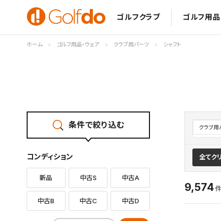
ゴルフクラブ
ゴルフ用品
ホーム
ゴルフ用品・ウェア
クラブ用パーツ
シャフト
条件で絞り込む
クラブ用
コンディション
全てク
新品
中古S
中古A
9,574
中古B
中古C
中古D