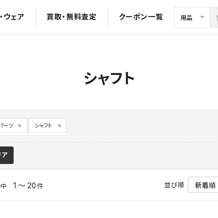
・ウェア
買取・無料査定
クーポン一覧
シャフト
パーツ
シャフト
リア
並び順
1 ～ 20
件中
件