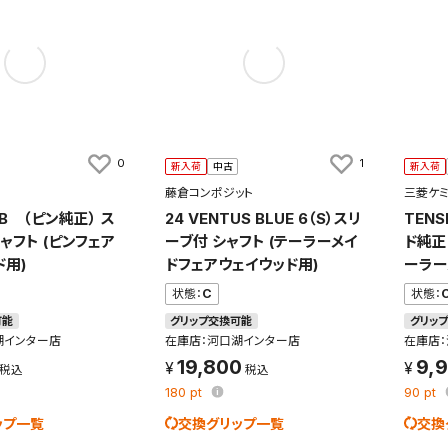
0
1
新入荷
中古
新入荷
藤倉コンポジット
三菱ケ
B （ピン純正） ス
24 VENTUS BLUE 6（S）スリ
TEN
ャフト (ピンフェア
ーブ付 シャフト (テーラーメイ
ド純正
ド用)
ドフェアウェイウッド用)
ーラー
状態：
C
状態：
可能
グリップ交換可能
グリッ
湖インター店
在庫店：河口湖インター店
在庫店
19,800
9,
180
pt
90
pt
ップ一覧
交換グリップ一覧
交換