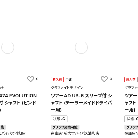
0
0
新入荷
中古
新入荷
ット
グラファイトデザイン
グラファ
474 EVOLUTION
ツアーAD UB-6 スリーブ付 シ
ツアー
付 シャフト (ピンド
ャフト (テーラーメイドドライバ
ャフト
)
ー用)
ー用)
状態：
C
状態：
可能
グリップ交換可能
グリッ
宮バイパス浦和店
在庫店：新大宮バイパス浦和店
在庫店