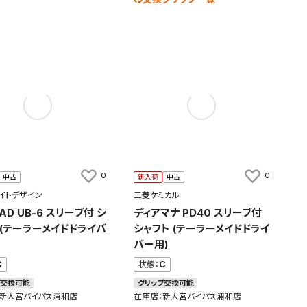
0
0
中古
新入荷
中古
イトデザイン
三菱ケミカル
AD UB-6 スリーブ付 シ
ディアマナ PD40 スリーブ付
 (テーラーメイドドライバ
シャフト (テーラーメイドドライ
バー用)
C
状態：
C
プ交換可能
グリップ交換可能
：新大宮バイパス浦和店
在庫店：新大宮バイパス浦和店