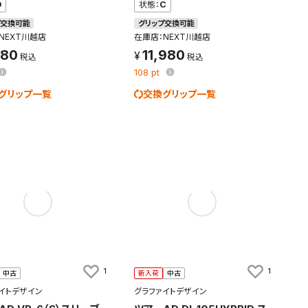
D
状態：
C
プ交換可能
グリップ交換可能
NEXT川越店
在庫店：NEXT川越店
980
11,980
108
pt
グリップ一覧
交換グリップ一覧
1
1
中古
新入荷
中古
す。
及びお客様
イトデザイン
グラファイトデザイン