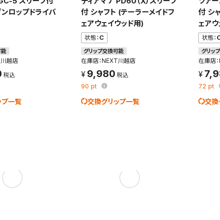
GC-5 スリーブ付
ディアマナ PD60（X）スリーブ
ツアー
(ダンロップドライバ
付 シャフト (テーラーメイドフ
付 シ
れた検索条件は変更できません。
ェアウェイウッド用)
ェアウ
変更したい場合は、マイページの「保存検索条件一覧」から画面を表示し、
状態：
C
状態：
保存し直してください。
可能
グリップ交換可能
グリッ
T川越店
在庫店：NEXT川越店
在庫店：
保存する
0
9,980
7,
90
pt
72
pt
キャンセル
ップ一覧
交換グリップ一覧
交換