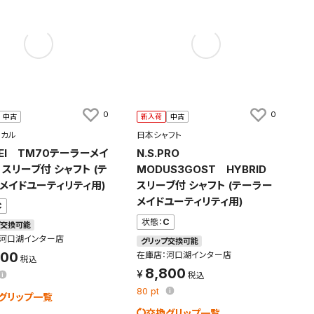
0
0
中古
新入荷
中古
ミカル
日本シャフト
SEI TM70テーラーメイ
N.S.PRO
 スリーブ付 シャフト (テ
MODUS3GOST HYBRID
メイドユーティリティ用)
スリーブ付 シャフト (テーラー
メイドユーティリティ用)
C
状態：
C
プ交換可能
：河口湖インター店
グリップ交換可能
900
在庫店：河口湖インター店
8,800
80
pt
グリップ一覧
交換グリップ一覧