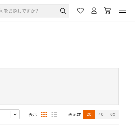
20
40
60
表示
表示数