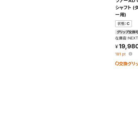
ツアーAD 
シャフト 
保存さ
ー用)
条件を
状態：
C
の上、
グリップ交換
在庫店：NEX
19,98
181
pt
交換グリ