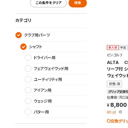
この条件をクリア
検索
カテゴリ
クラブ用パーツ
シャフト
新入荷
中古
ピンゴルフ
ドライバー用
ALTA C
フェアウェイウッド用
リーブ付 シ
ウェイウッ
ユーティリティ用
状態：
D
アイアン用
グリップ交換
在庫店：河口
ウェッジ用
8,800
パター用
80
pt
交換グリ