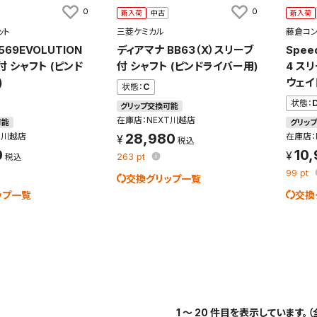
0
0
新入荷
中古
新入荷
ット
三菱ケミカル
藤倉コン
 569EVOLUTION
ディアマナ BB63（X）スリーブ
Spee
付 シャフト (ピンド
付 シャフト (ピンドライバー用)
4 ス
)
ウェイ
状態：
C
状態：
グリップ交換可能
在庫店：NEXT川越店
可能
グリッ
28,980
T川越店
在庫店：
0
10
263
pt
99
pt
交換グリップ一覧
ップ一覧
交換
1 ～ 20 件目を表示しています。（