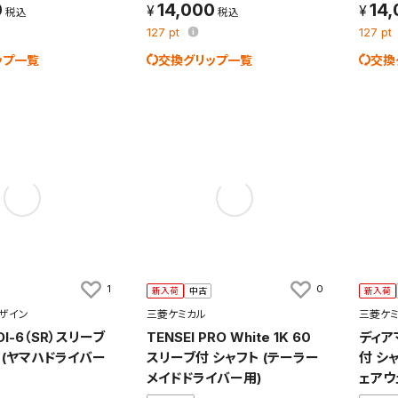
0
14,000
14
127
pt
127
pt
ップ一覧
交換グリップ一覧
交換
1
0
新入荷
中古
新入荷
ザイン
三菱ケミカル
三菱ケ
DI-6（SR）スリーブ
TENSEI PRO White 1K 60
ディア
 (ヤマハドライバー
スリーブ付 シャフト (テーラー
付 シ
メイドドライバー用)
ェアウ