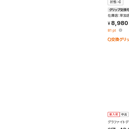
状態：
C
グリップ交換
在庫店：草加
8,980
81
pt
交換グリ
この検索
よく探す
検索条
新着通
検索条件
新入荷
中古
これまで
新着通知
グラファイトデ
のアカウ