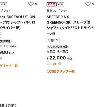
0
0
中古
新入荷
中古
ポジット
藤倉コンポジット
der 569EVOLUTION
SPEEDER NX
リーブ付 シャフト (キャロ
GREEN50（SR） スリーブ付
ドライバー用)
シャフト (タイトリストドライバ
ー用)
D
状態：
C
プ交換可能
NEXT川越店
グリップ交換可能
,980
在庫店：熊本南店
22,000
200
pt
グリップ一覧
交換グリップ一覧
全9,574件）