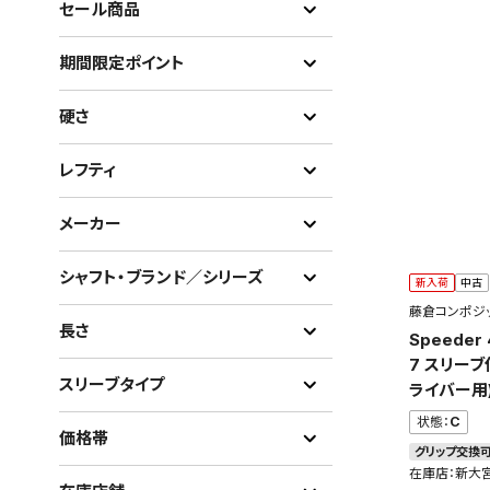
セール商品
期間限定ポイント
硬さ
レフティ
メーカー
シャフト・ブランド／シリーズ
新入荷
中古
藤倉コンポジ
長さ
Speeder 
7 スリーブ
スリーブタイプ
ライバー用
状態：
C
価格帯
グリップ交換
在庫店：新大