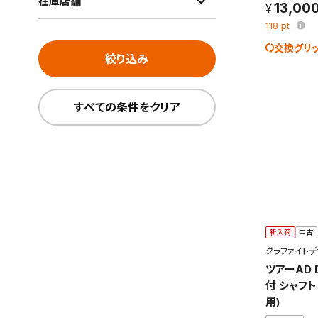
在庫店舗
13,00
118
pt
交換グリ
絞り込み
すべての条件をクリア
新入荷
中古
グラファイトデ
ツアーAD 
付 シャフト
用)