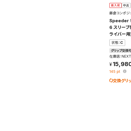
新入荷
中古
藤倉コンポジ
Speeder
6 スリーブ
ライバー用
状態：
C
グリップ交換
在庫店：NEX
15,98
145
pt
交換グリ