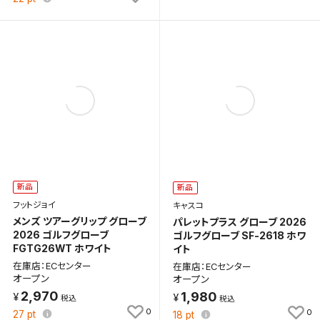
検索条件を保存
新品
新品
フットジョイ
キャスコ
メンズ ツアーグリップ グローブ
パレットプラス グローブ 2026
この検索条件をマイページ内「保存検索条件一覧」に
2026 ゴルフグローブ
ゴルフグローブ SF-2618 ホワ
保存します。
FGTG26WT ホワイト
イト
よく探す商品を、毎回条件指定することなく簡単に開
在庫店：ECセンター
在庫店：ECセンター
くことができます。
オープン
オープン
2,970
1,980
0
0
検索条件
27
pt
18
pt