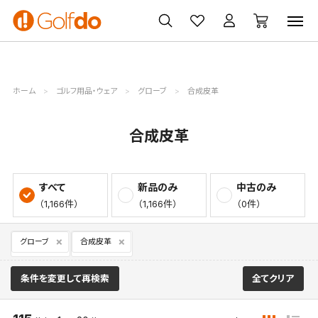
ゴルフ
ゴルフ用品
買取
クーポン
クラブ
ウェア
無料査定
一覧
ホーム
ゴルフ用品・ウェア
グローブ
合成皮革
合成皮革
すべて
新品のみ
中古のみ
（1,166件）
（1,166件）
（0件）
グローブ
合成皮革
条件を変更して再検索
全てクリア