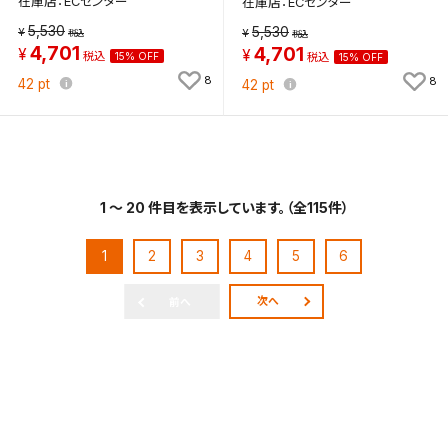
在庫店：ECセンター
在庫店：ECセンター
5,530
5,530
4,701
4,701
15% OFF
15% OFF
8
8
42
pt
42
pt
1 ～ 20 件目を表示しています。（全115件）
1
2
3
4
5
6
次へ
前へ