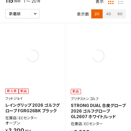
115
1 ～ 20
表示
件中
件
20
40
60
表示数
新入荷
新品
新品
フットジョイ
ブリヂストンゴルフ
レイングリップ 2026 ゴルフグ
STRONG DUAL 合皮グローブ
ローブ FGRG26BK ブラック
2026 ゴルフグローブ
GL2607 ホワイト/レッド
在庫店：ECセンター
オープン
在庫店：ECセンター
2,200