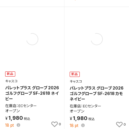
検索条件を保存
新着通知
検索条件を保存しました。
これまで保存した検索条件は、マイページの「保存検
新着通知を「する」にすると、この条件に一致する商品
索条件一覧」で確認できます。
が入荷した際に、メール及びお客様のアカウント内の
「お知らせ」で通知します。
新品
新品
保存された検索条件は変更できません。
キャスコ
キャスコ
パレットプラス グローブ 2026
条件を変更したい場合は、マイページの「保存検索条
パレットプラス グローブ 2026
ゴルフグローブ SF-2618 ネイ
ゴルフグローブ SF-2618 カモ
件一覧」から画面を表示し、条件を変更の上、保存し直
ビー
ネイビー
してください。
在庫店：ECセンター
在庫店：ECセンター
オープン
オープン
保存する
1,980
1,980
0
0
18
pt
18
pt