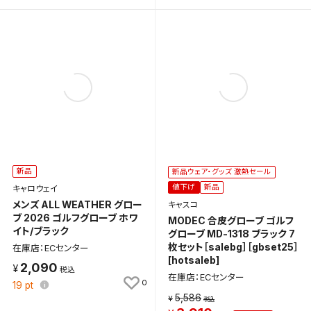
新品
新品ウェア・グッズ 激熱セール
値下げ
新品
キャロウェイ
メンズ ALL WEATHER グロー
キャスコ
ブ 2026 ゴルフグローブ ホワ
MODEC 合皮グローブ ゴルフ
イト/ブラック
グローブ MD-1318 ブラック 7
枚セット［salebg］［gbset25］
在庫店：ECセンター
[hotsaleb]
2,090
在庫店：ECセンター
0
19
pt
5,586