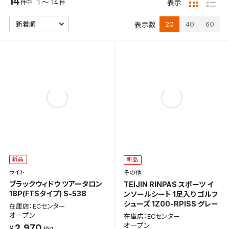
14
1 ～ 14
表示
件中
件
20
40
60
表示数
新品
新品
ライト
その他
ブラックウィドウ ツアータロン
TEIJIN RINPAS スポーツ イ
18P(FTSタイプ) S-538
ンソールシート 1足入り ゴルフ
シューズ 1Z00-RPISS グレー
在庫店：ECセンター
オープン
在庫店：ECセンター
オープン
2,970