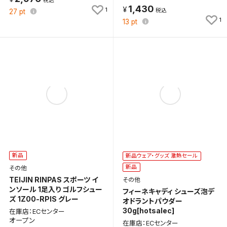
1,430
1
27
pt
1
13
pt
新品
新品ウェア・グッズ 激熱セール
新品
その他
TEIJIN RINPAS スポーツ イ
その他
ンソール 1足入り ゴルフシュー
フィーネキャディ シューズ泡デ
ズ 1Z00-RPIS グレー
オドラントパウダー
30g[hotsalec]
在庫店：ECセンター
オープン
在庫店：ECセンター