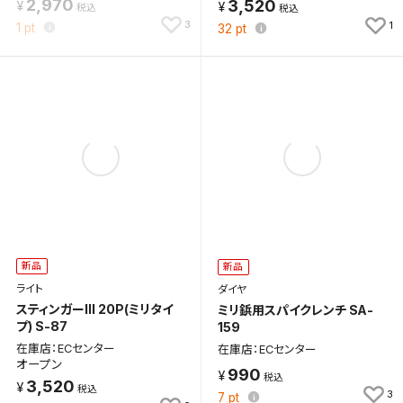
2,970
3,520
3
1
1
pt
32
pt
新品
新品
ライト
ダイヤ
スティンガーIII 20P(ミリタイ
ミリ鋲用スパイクレンチ SA-
プ) S-87
159
在庫店：ECセンター
在庫店：ECセンター
オープン
990
3,520
3
7
pt