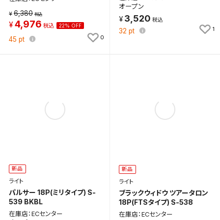
オープン
よく探す商品を、毎回条件指定することなく簡単に開
6,380
3,520
くことができます。
4,976
22% OFF
1
32
pt
0
45
pt
検索条件
検索条件を保存
新着通知
検索条件を保存しました。
これまで保存した検索条件は、マイページの「保存検
新着通知を「する」にすると、この条件に一致する商品
索条件一覧」で確認できます。
が入荷した際に、メール及びお客様のアカウント内の
「お知らせ」で通知します。
新品
新品
ライト
ライト
保存された検索条件は変更できません。
パルサー 18P(ミリタイプ) S-
ブラックウィドウ ツアータロン
条件を変更したい場合は、マイページの「保存検索条
539 BKBL
18P(FTSタイプ) S-538
件一覧」から画面を表示し、条件を変更の上、保存し直
在庫店：ECセンター
在庫店：ECセンター
してください。