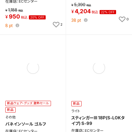
在庫店：ECセンター
5,390
1,188
4,204
22% OFF
950
20% OFF
0
38
pt
2
8
pt
新品ウェア・グッズ 激熱セール
新品
検索条件を保存
新品
ライト
その他
スティンガーIII 18P(S-LOKタ
この検索条件をマイページ内「保存検索条件一覧」に
イプ) S-99
バネインソール ゴルフ
保存します。
在庫店：ECセンター
在庫店：ECセンター