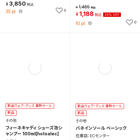
3,850
1,485
0
35
pt
1,188
20% OFF
0
10
pt
新品ウェア・グッズ 激熱セール
新品ウェア・グッズ 激熱セール
新品
新品
その他
その他
フィーネキャディ シューズ泡シ
バネインソール ベーシック
ャンプー 100ml[hotsalec]
在庫店：ECセンター