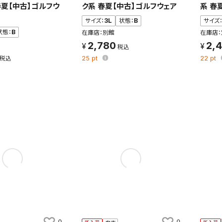
春夏【中古】ゴルフウ
ク系 春夏【中古】ゴルフウェア
系 春
変更したい場合は、マイページの「保存検索条件一覧」から画面を表示し、
保存し直してください。
サイズ：
3L
状態：
B
サイズ
状態：
B
在庫店：別館
在庫店：
2,780
2,
保存する
25
pt
22
pt
キャンセル
0
0