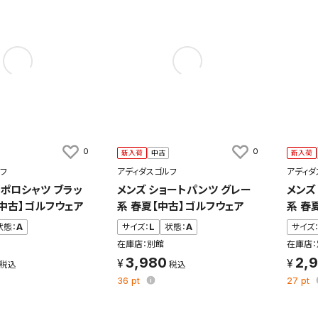
0
0
新入荷
中古
新入荷
フ
アディダスゴルフ
アディダ
袖ポロシャツ ブラッ
メンズ ショートパンツ グレー
メンズ
【中古】ゴルフウェア
系 春夏【中古】ゴルフウェア
系 春
状態：
A
サイズ：
L
状態：
A
サイズ
在庫店：別館
在庫店：
3,980
2,
36
pt
27
pt