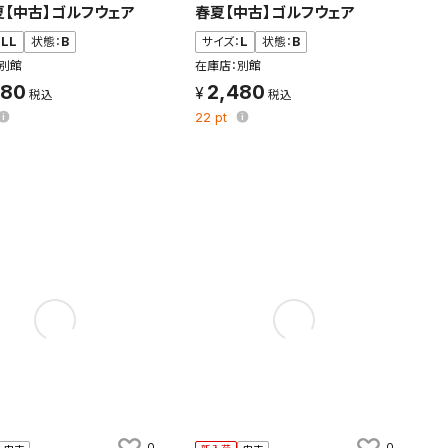
夏【中古】ゴルフウェア
春夏【中古】ゴルフウェア
条件を変更
：
LL
状態：
B
サイズ：
L
状態：
B
別館
在庫店：別館
480
2,480
22
pt
0
0