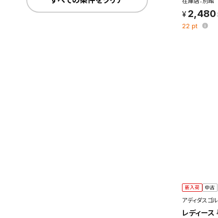
すべての条件をクリア
在庫店：別館
2,480
22
pt
この検索
よく探す
検索条
新着通
検索条件
これまで
新着通知
新入荷
中古
のアカウ
アディダスゴル
レディース
保存さ