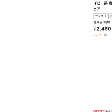
イビー系 
条件を
ェア
の上、
サイズ：
L
在庫店：別館
2,480
22
pt