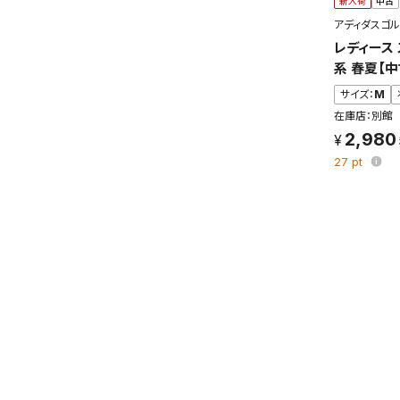
新入荷
中古
アディダスゴル
レディース 
系 春夏【
サイズ：
M
在庫店：別館
2,980
27
pt