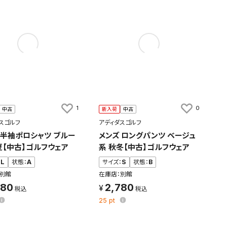
1
0
中古
新入荷
中古
スゴルフ
アディダスゴルフ
 半袖ポロシャツ ブルー
メンズ ロングパンツ ベージュ
夏【中古】ゴルフウェア
系 秋冬【中古】ゴルフウェア
：
L
状態：
A
サイズ：
S
状態：
B
別館
在庫店：別館
980
2,780
25
pt