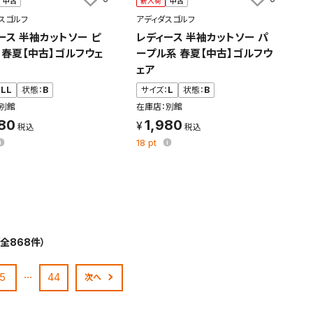
中古
新入荷
中古
スゴルフ
アディダスゴルフ
ース 半袖カットソー ピ
レディース 半袖カットソー パ
 春夏【中古】ゴルフウェ
ープル系 春夏【中古】ゴルフウ
ェア
：
LL
状態：
B
サイズ：
L
状態：
B
別館
在庫店：別館
980
1,980
18
pt
（全868件）
…
5
44
次へ