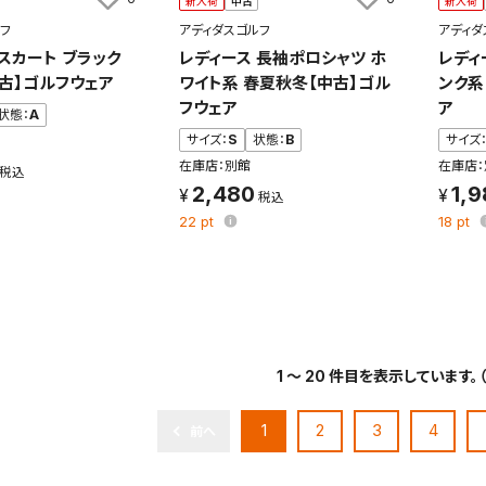
新入荷
中古
新入荷
フ
アディダスゴルフ
アディダ
スカート ブラック
レディース 長袖ポロシャツ ホ
レディ
中古】ゴルフウェア
ワイト系 春夏秋冬【中古】ゴル
ンク系
フウェア
ア
状態：
A
サイズ：
S
状態：
B
サイズ
在庫店：別館
在庫店：
2,480
1,
22
pt
18
pt
1 ～ 20 件目を表示しています。
1
2
3
4
前へ