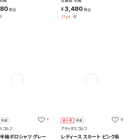
別館
在庫店：別館
480
3,480
31
pt
す。
及びお客様
1
0
中古
新入荷
中古
スゴルフ
アディダスゴルフ
 半袖ポロシャツ グレー
レディース スカート ピンク系