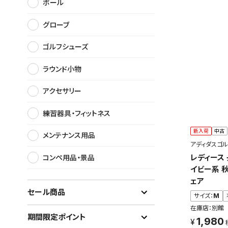
ボール
グローブ
ゴルフシューズ
ラウンド小物
アクセサリー
練習器具・フィットネス
新入荷
中古
メンテナンス用品
アディダスゴル
レディース
コンペ用品・景品
イビー系 
ェア
セール商品
サイズ：
M
在庫店：別館
期間限定ポイント
1,980