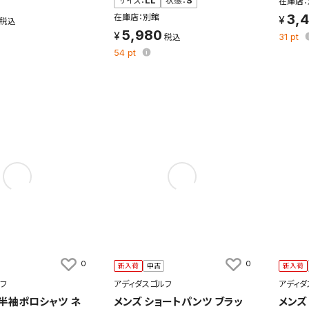
サイズ：
LL
状態：
S
在庫店：
3,
在庫店：別館
検索条件を保存
5,980
31
pt
54
pt
条件をマイページ内「保存検索条件一覧」に保存します。
商品を、毎回条件指定することなく簡単に開くことができます。
件
検索条件を保存
知
を保存しました。
保存した検索条件は、マイページの「保存検索条件一覧」で確認できま
を「する」にすると、この条件に一致する商品が入荷した際に、メール
0
0
新入荷
中古
新入荷
ント内の「お知らせ」で通知します。
フ
アディダスゴルフ
アディダ
 半袖ポロシャツ ネ
メンズ ショートパンツ ブラッ
メンズ
れた検索条件は変更できません。