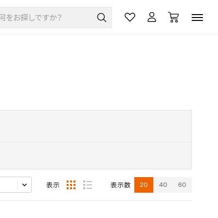
20
40
60
表示
表示数