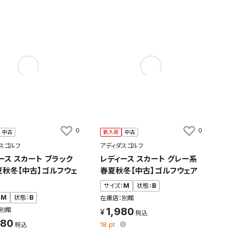
0
0
中古
新入荷
中古
スゴルフ
アディダスゴルフ
ース スカート ブラック
レディース スカート グレー系
夏秋冬【中古】ゴルフウェ
春夏秋冬【中古】ゴルフウェア
サイズ：
M
状態：
B
：
M
状態：
B
在庫店：別館
1,980
別館
480
18
pt