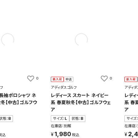
0
0
新入荷
中古
新入荷
フ
アディダスゴルフ
アディダ
 長袖ポロシャツ ネ
レディース スカート ネイビー
レディ
秋冬【中古】ゴルフウ
系 春夏秋冬【中古】ゴルフウェ
系 春
ア
ア
状態：
B
サイズ：
L
状態：
B
サイズ
在庫店：別館
在庫店：
1,980
2,