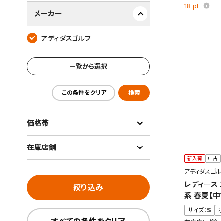
18
pt
メーカー
アディダスゴルフ
一覧から選択
この条件をクリア
検索
価格帯
在庫店舗
新入荷
中古
アディダスゴル
レディース
絞り込み
系 春夏【
サイズ：
S