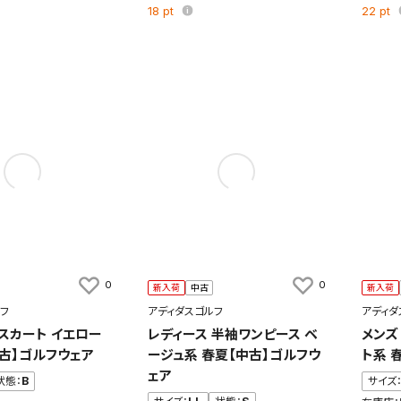
18
pt
22
pt
0
0
新入荷
中古
新入荷
フ
アディダスゴルフ
アディダ
 スカート イエロー
レディース 半袖ワンピース ベ
メンズ
中古】ゴルフウェア
ージュ系 春夏【中古】ゴルフウ
ト系 
ェア
状態：
B
サイズ