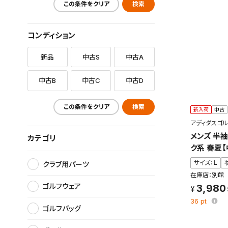
この条件をクリア
検索
コンディション
新品
中古S
中古A
中古B
中古C
中古D
この条件をクリア
検索
新入荷
中古
アディダスゴル
メンズ 半
カテゴリ
ク系 春夏
サイズ：
L
クラブ用パーツ
在庫店：別館
ゴルフウェア
3,980
36
pt
ゴルフバッグ