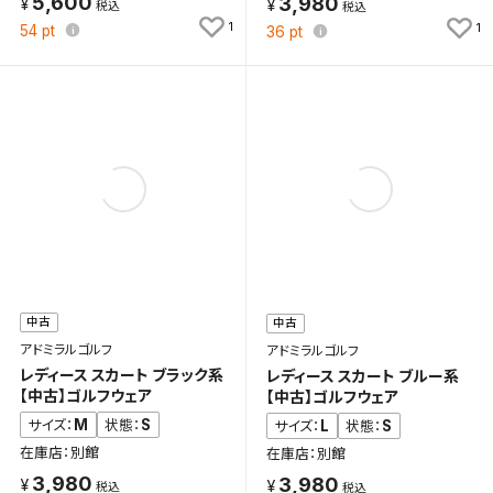
5,600
3,980
1
1
54
pt
36
pt
検索条件を保存
中古
中古
この検索条件をマイページ内「保存検索条件一覧」に
アドミラルゴルフ
アドミラルゴルフ
保存します。
レディース スカート ブラック系
レディース スカート ブルー系
よく探す商品を、毎回条件指定することなく簡単に開
【中古】ゴルフウェア
【中古】ゴルフウェア
くことができます。
M
S
サイズ：
状態：
L
S
サイズ：
状態：
在庫店：別館
在庫店：別館
検索条件
3,980
3,980