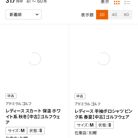
317
41 ～ 60
表示
件中
件
20
40
60
表示数
中古
中古
アドミラルゴルフ
アドミラルゴルフ
レディース スカート 保温 ホワ
レディース 半袖ポロシャツ ピン
イト系 秋冬【中古】ゴルフウェ
ク系 春夏【中古】ゴルフウェア
ア
M
B
サイズ：
状態：
M
B
サイズ：
状態：
在庫店：別館