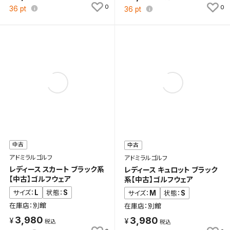
0
0
36
pt
36
pt
検索条件を保存
新着通知
検索条件を保存しました。
これまで保存した検索条件は、マイページの「保存検
新着通知を「する」にすると、この条件に一致する商品
索条件一覧」で確認できます。
が入荷した際に、メール及びお客様のアカウント内の
「お知らせ」で通知します。
保存された検索条件は変更できません。
中古
中古
条件を変更したい場合は、マイページの「保存検索条
アドミラルゴルフ
件一覧」から画面を表示し、条件を変更の上、保存し直
アドミラルゴルフ
レディース スカート ブラック系
レディース キュロット ブラック
してください。
【中古】ゴルフウェア
系【中古】ゴルフウェア
L
S
サイズ：
状態：
M
S
サイズ：
状態：
保存する
在庫店：別館
在庫店：別館
3,980
3,980
キャンセル