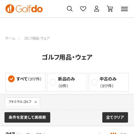
ゴルフ
ゴルフ用品
買取
クーポン
クラブ
ウェア
無料査定
一覧
ホーム
ゴルフ用品・ウェア
ゴルフ用品・ウェア
すべて
新品のみ
中古のみ
（317件）
（0件）
（317件）
アドミラルゴルフ
条件を変更して再検索
全てクリア