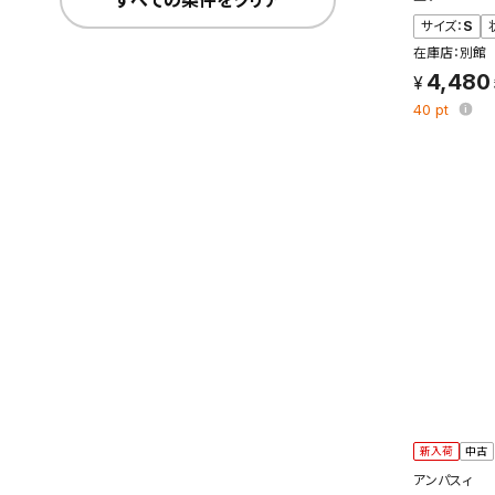
すべての条件をクリア
サイズ：
S
在庫店：別館
4,480
40
pt
この検索
よく探す
検索条
新着通
検索条件
これまで
新着通知
のアカウ
新入荷
中古
アンパスィ