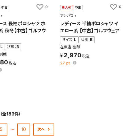
0
0
中古
新入荷
中古
ィ
アンパスィ
ース 長袖ポロシャツ ホ
レディース 半袖ポロシャツ イ
系 秋冬【中古】ゴルフウ
エロー系 【中古】ゴルフウェア
サイズ：
L
状態：
B
：
L
状態：
B
在庫店：別館
2,970
別館
480
27
pt
（全186件）
…
5
10
次へ