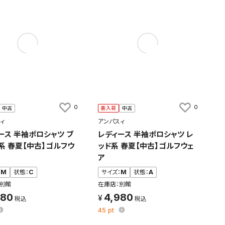
0
0
中古
新入荷
中古
ィ
アンパスィ
ース 半袖ポロシャツ ブ
レディース 半袖ポロシャツ レ
系 春夏【中古】ゴルフウ
ッド系 春夏【中古】ゴルフウェ
ア
：
M
状態：
C
サイズ：
M
状態：
A
別館
在庫店：別館
480
4,980
45
pt