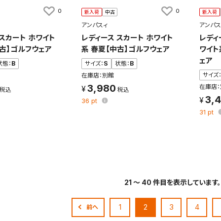
0
0
新入荷
中古
新入荷
アンパスィ
アンパス
 スカート ホワイト
レディース スカート ホワイト
レディ
中古】ゴルフウェア
系 春夏【中古】ゴルフウェア
ワイト
ェア
状態：
B
サイズ：
S
状態：
B
サイズ
在庫店：別館
3,980
在庫店：
3,
36
pt
31
pt
21 ～ 40 件目を表示しています。
1
2
3
4
前へ