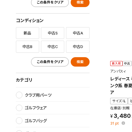
この条件をクリア
検索
コンディション
新品
中古S
中古A
中古B
中古C
中古D
この条件をクリア
検索
新入荷
中古
アンパスィ
レディース
カテゴリ
ンク系 春
ア
クラブ用パーツ
サイズ：
L
ゴルフウェア
在庫店：別館
3,480
ゴルフバッグ
31
pt