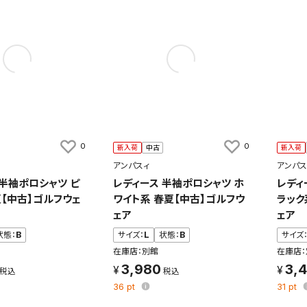
0
0
新入荷
中古
新入荷
アンパスィ
アンパス
 半袖ポロシャツ ピ
レディース 半袖ポロシャツ ホ
レディ
夏【中古】ゴルフウェ
ワイト系 春夏【中古】ゴルフウ
ラック
ェア
ェア
状態：
B
サイズ：
L
状態：
B
サイズ
在庫店：別館
在庫店：
3,980
3,
36
pt
31
pt