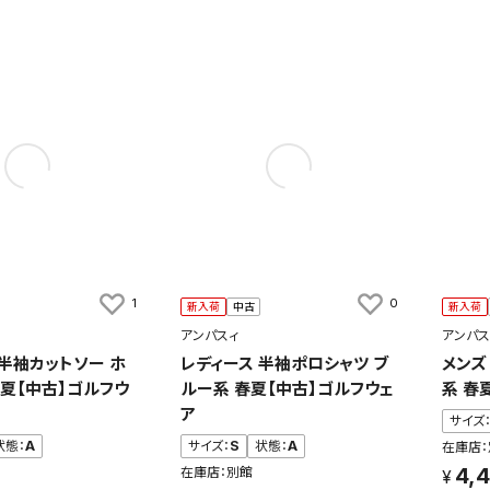
1
0
新入荷
中古
新入荷
アンパスィ
アンパス
 半袖カットソー ホ
レディース 半袖ポロシャツ ブ
メンズ
春夏【中古】ゴルフウ
ルー系 春夏【中古】ゴルフウェ
系 春
ア
サイズ
状態：
A
サイズ：
S
状態：
A
在庫店：
4,
在庫店：別館