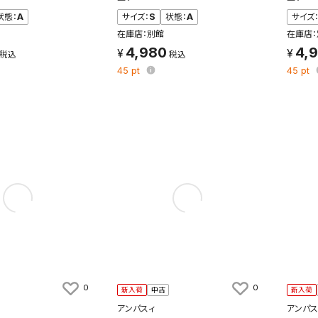
状態：
A
サイズ：
S
状態：
A
サイズ
検索条件を保存
在庫店：別館
在庫店：
4,980
4,
45
pt
45
pt
条件をマイページ内「保存検索条件一覧」に保存します。
商品を、毎回条件指定することなく簡単に開くことができます。
件
検索条件を保存
知
を保存しました。
保存した検索条件は、マイページの「保存検索条件一覧」で確認できま
を「する」にすると、この条件に一致する商品が入荷した際に、メール
ント内の「お知らせ」で通知します。
0
0
新入荷
中古
新入荷
アンパスィ
アンパス