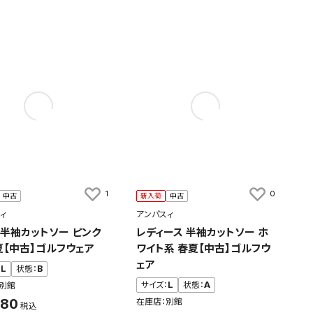
1
0
中古
新入荷
中古
ィ
アンパスィ
 半袖カットソー ピンク
レディース 半袖カットソー ホ
夏【中古】ゴルフウェア
ワイト系 春夏【中古】ゴルフウ
ェア
：
L
状態：
B
サイズ：
L
状態：
A
別館
480
在庫店：別館