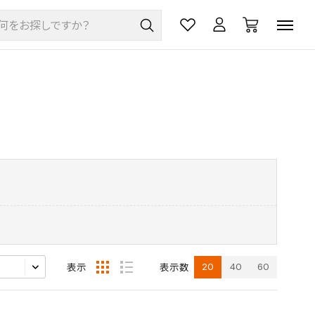
20
40
60
表示
表示数