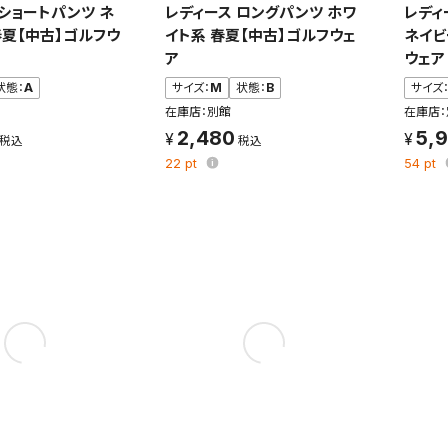
れた検索条件は変更できません。
 ショートパンツ ネ
レディース ロングパンツ ホワ
レディ
変更したい場合は、マイページの「保存検索条件一覧」から画面を表示し、
春夏【中古】ゴルフウ
イト系 春夏【中古】ゴルフウェ
ネイビ
保存し直してください。
ア
ウェア
状態：
A
サイズ：
M
状態：
B
サイズ
保存する
在庫店：別館
在庫店：
2,480
5,
キャンセル
22
pt
54
pt