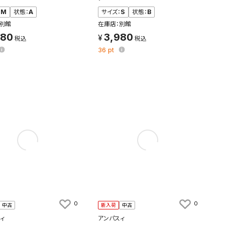
：
M
状態：
A
サイズ：
S
状態：
B
別館
在庫店：別館
980
3,980
36
pt
す。
及びお客様
0
0
中古
新入荷
中古
ィ
アンパスィ