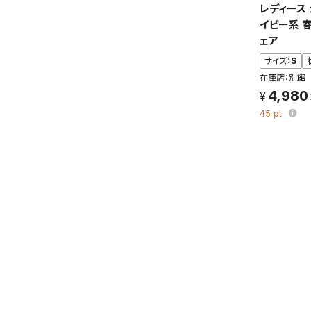
保存さ
レディース
条件を
イビー系 
の上、
ェア
サイズ：
S
在庫店：別館
4,980
45
pt