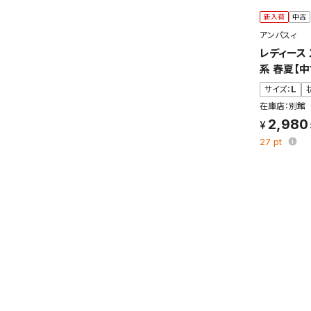
新入荷
中古
アンパスィ
レディース
系 春夏【
サイズ：
L
在庫店：別館
2,980
27
pt