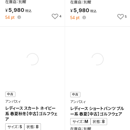
在庫店：別館
在庫店：別館
5,980
5,980
4
5
54
pt
54
pt
中古
中古
アンパスィ
アンパスィ
レディース スカート ネイビー
レディース ショートパンツ ブル
系 春夏秋冬【中古】ゴルフウェ
ー系 春夏【中古】ゴルフウェア
ア
M
B
サイズ：
状態：
S
B
サイズ：
状態：
在庫店：別館