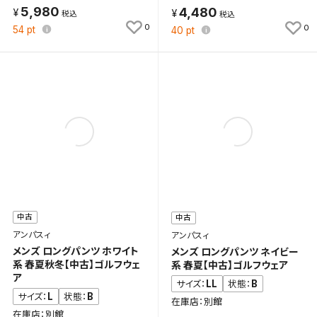
5,980
4,480
0
0
54
pt
40
pt
中古
中古
アンパスィ
アンパスィ
メンズ ロングパンツ ホワイト
メンズ ロングパンツ ネイビー
系 春夏秋冬【中古】ゴルフウェ
系 春夏【中古】ゴルフウェア
ア
LL
B
サイズ：
状態：
L
B
サイズ：
状態：
在庫店：別館
在庫店：別館