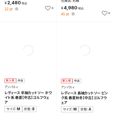
在庫店：別館
2,480
4,980
0
22
pt
0
45
pt
新入荷
中古
新入荷
中古
アンパスィ
アンパスィ
レディース 半袖カットソー ホワ
レディース 長袖カットソー ピン
イト系 春夏【中古】ゴルフウェ
ク系 春夏秋冬【中古】ゴルフウ
ア
ェア
M
B
サイズ：
状態：
M
A
サイズ：
状態：