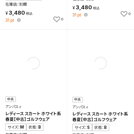
在庫店：別館
3,480
3,480
0
31
pt
0
31
pt
検索条件を保存
この検索条件をマイページ内「保存検索条件一覧」に
保存します。
中古
中古
よく探す商品を、毎回条件指定することなく簡単に開
アンパスィ
アンパスィ
くことができます。
レディース スカート ホワイト系
レディース スカート ホワイト系
春夏【中古】ゴルフウェア
春夏【中古】ゴルフウェア
検索条件
M
B
サイズ：
状態：
S
B
サイズ：
状態：