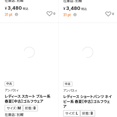
在庫店：別館
在庫店：別館
3,480
3,480
0
0
31
pt
31
pt
検索条件を保存
新着通知
検索条件を保存しました。
これまで保存した検索条件は、マイページの「保存検
新着通知を「する」にすると、この条件に一致する商品
索条件一覧」で確認できます。
が入荷した際に、メール及びお客様のアカウント内の
「お知らせ」で通知します。
保存された検索条件は変更できません。
条件を変更したい場合は、マイページの「保存検索条
件一覧」から画面を表示し、条件を変更の上、保存し直
中古
中古
してください。
アンパスィ
アンパスィ
レディース スカート ブルー系
レディース ショートパンツ ネイ
保存する
春夏【中古】ゴルフウェア
ビー系 春夏【中古】ゴルフウェ
ア
M
B
サイズ：
状態：
L
B
サイズ：
状態：
キャンセル
在庫店：別館