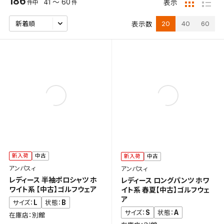
186
41 ～ 60
表示
件中
件
20
40
60
表示数
新入荷
中古
新入荷
中古
アンパスィ
アンパスィ
レディース 半袖ポロシャツ ホ
レディース ロングパンツ ホワ
ワイト系 【中古】ゴルフウェア
イト系 春夏【中古】ゴルフウェ
ア
L
B
サイズ：
状態：
S
A
サイズ：
状態：
在庫店：別館