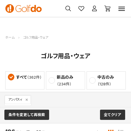
ゴルフ
ゴルフ用品
買取
クーポン
クラブ
ウェア
無料査定
一覧
ホーム
ゴルフ用品・ウェア
ゴルフ用品・ウェア
すべて
新品のみ
中古のみ
（362件）
（234件）
（128件）
アンパスィ
条件を変更して再検索
全てクリア