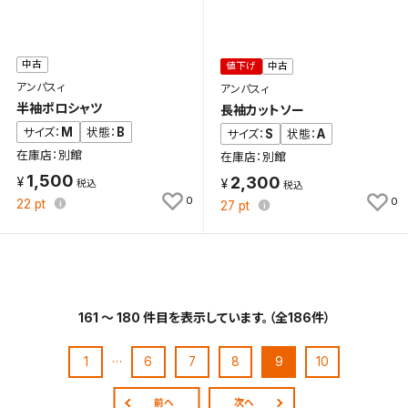
中古
値下げ
中古
アンパスィ
アンパスィ
半袖ポロシャツ
長袖カットソー
M
B
サイズ：
状態：
S
A
サイズ：
状態：
在庫店：別館
在庫店：別館
1,500
2,300
0
0
22
pt
27
pt
161 ～ 180 件目を表示しています。（全186件）
…
1
6
7
8
9
10
前へ
次へ