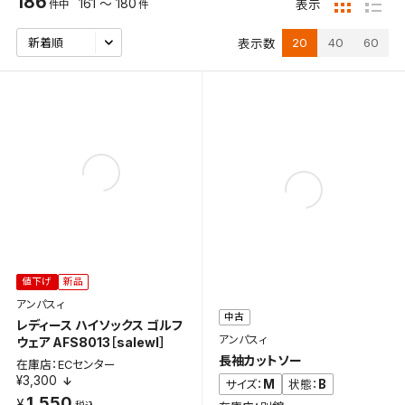
186
161 ～ 180
表示
件中
件
20
40
60
表示数
値下げ
新品
アンパスィ
中古
レディース ハイソックス ゴルフ
アンパスィ
ウェア AFS8013［salewl］
長袖カットソー
在庫店：ECセンター
¥3,300
M
B
サイズ：
状態：
1,550