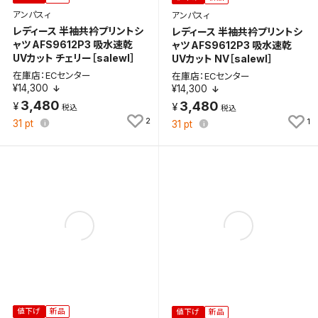
くことができます。
アンパスィ
アンパスィ
レディース 半袖共衿プリントシ
レディース 半袖共衿プリントシ
検索条件
ャツ AFS9612P3 吸水速乾
ャツ AFS9612P3 吸水速乾
UVカット チェリー［salewl］
UVカット NV［salewl］
在庫店：ECセンター
在庫店：ECセンター
¥14,300
¥14,300
3,480
3,480
検索条件を保存
2
1
31
pt
31
pt
新着通知
検索条件を保存しました。
これまで保存した検索条件は、マイページの「保存検
新着通知を「する」にすると、この条件に一致する商品
索条件一覧」で確認できます。
が入荷した際に、メール及びお客様のアカウント内の
「お知らせ」で通知します。
保存された検索条件は変更できません。
条件を変更したい場合は、マイページの「保存検索条
件一覧」から画面を表示し、条件を変更の上、保存し直
してください。
値下げ
新品
値下げ
新品