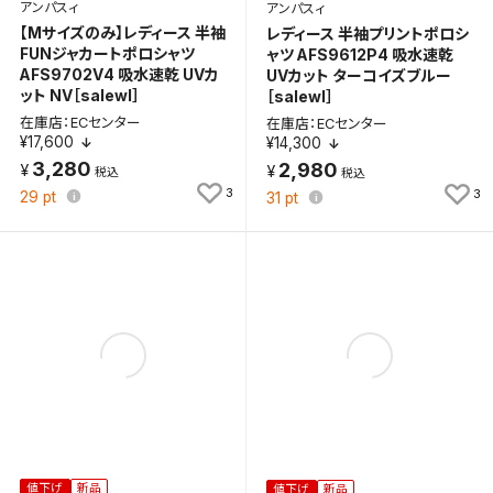
アンパスィ
アンパスィ
【Mサイズのみ】レディース 半袖
レディース 半袖プリントポロシ
FUNジャカートポロシャツ
ャツ AFS9612P4 吸水速乾
AFS9702V4 吸水速乾 UVカ
UVカット ターコイズブルー
ット NV［salewl］
［salewl］
在庫店：ECセンター
在庫店：ECセンター
¥17,600
¥14,300
3,280
2,980
3
3
29
pt
31
pt
検索条件を保存
この検索条件をマイページ内「保存検索条件一覧」に
保存します。
よく探す商品を、毎回条件指定することなく簡単に開
値下げ
新品
値下げ
新品