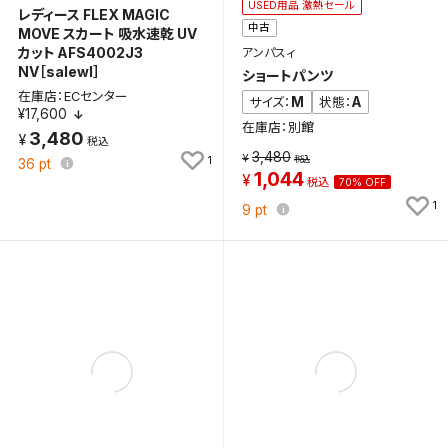
USED用品 激熱セール
レディース FLEX MAGIC
中古
MOVE スカート 吸水速乾 UV
カット AFS4002J3
アンパスィ
NV［salewl］
ショートパンツ
在庫店：ECセンター
M
A
サイズ：
状態：
¥17,600
在庫店：別館
3,480
3,480
1
36
pt
1,044
70% OFF
1
9
pt