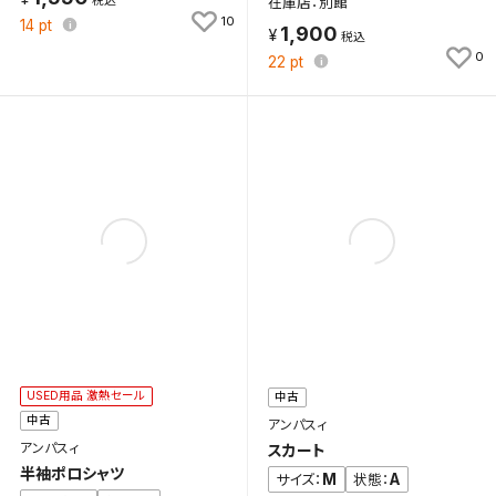
在庫店：別館
10
14
pt
1,900
0
22
pt
USED用品 激熱セール
中古
中古
アンパスィ
アンパスィ
スカート
半袖ポロシャツ
M
A
サイズ：
状態：