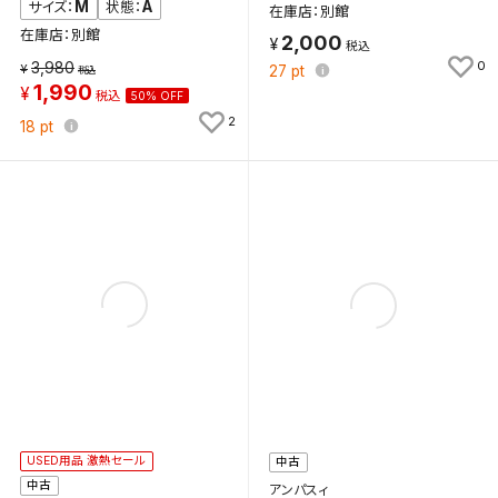
M
A
サイズ：
状態：
在庫店：別館
在庫店：別館
2,000
3,980
0
27
pt
1,990
50% OFF
2
18
pt
USED用品 激熱セール
中古
中古
アンパスィ