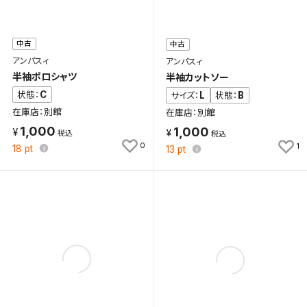
中古
中古
アンパスィ
アンパスィ
半袖ポロシャツ
半袖カットソー
C
状態：
L
B
サイズ：
状態：
在庫店：別館
在庫店：別館
1,000
1,000
0
1
18
pt
13
pt