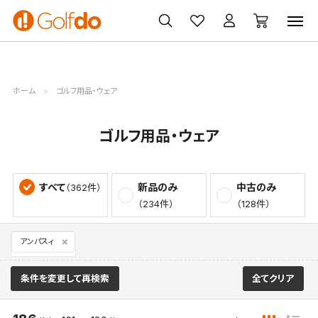
ゴルフ
ゴルフ用品
買取
クーポン
クラブ
ウェア
無料査定
一覧
ホーム
ゴルフ用品・ウェア
ゴルフ用品・ウェア
すべて
新品のみ
中古のみ
（362件）
（234件）
（128件）
アンパスィ
条件を変更して再検索
全てクリア