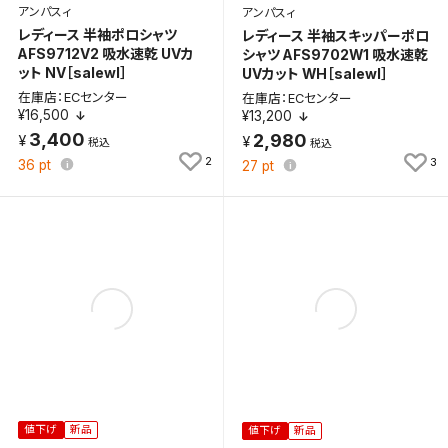
アンパスィ
アンパスィ
レディース 半袖ポロシャツ
レディース 半袖スキッパーポロ
AFS9712V2 吸水速乾 UVカ
シャツ AFS9702W1 吸水速乾
ット NV［salewl］
UVカット WH［salewl］
在庫店：ECセンター
在庫店：ECセンター
¥16,500
¥13,200
3,400
2,980
2
3
36
pt
27
pt
値下げ
新品
値下げ
新品