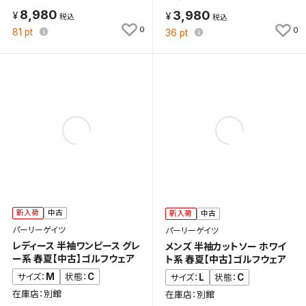
8,980
3,980
0
0
81
pt
36
pt
検索条件を保存
この検索条件をマイページ内「保存検索条件一覧」に
新入荷
中古
新入荷
中古
保存します。
パーリーゲイツ
パーリーゲイツ
よく探す商品を、毎回条件指定することなく簡単に開
レディース 半袖ワンピース グレ
メンズ 半袖カットソー ホワイ
くことができます。
ー系 春夏【中古】ゴルフウェア
ト系 春夏【中古】ゴルフウェア
M
C
サイズ：
状態：
L
C
サイズ：
状態：
検索条件
在庫店：別館
在庫店：別館