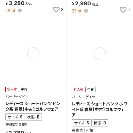
3,280
2,980
0
0
29
pt
27
pt
検索条件を保存
新着通知
検索条件を保存しました。
これまで保存した検索条件は、マイページの「保存検
新着通知を「する」にすると、この条件に一致する商品
索条件一覧」で確認できます。
が入荷した際に、メール及びお客様のアカウント内の
「お知らせ」で通知します。
保存された検索条件は変更できません。
条件を変更したい場合は、マイページの「保存検索条
新入荷
中古
新入荷
中古
件一覧」から画面を表示し、条件を変更の上、保存し直
パーリーゲイツ
パーリーゲイツ
してください。
レディース ショートパンツ ピン
レディース ショートパンツ ホワ
ク系 春夏【中古】ゴルフウェア
イト系 春夏【中古】ゴルフウェ
保存する
ア
S
B
サイズ：
状態：
S
B
サイズ：
状態：
在庫店：別館
キャンセル
在庫店：別館
2,780