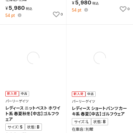
5,980
5,980
0
54
pt
0
54
pt
新入荷
中古
新入荷
中古
パーリーゲイツ
パーリーゲイツ
レディース ニットベスト ホワイ
レディース ショートパンツ カー
ト系 春夏秋冬【中古】ゴルフウ
キ系 春夏【中古】ゴルフウェア
ェア
L
B
サイズ：
状態：
S
B
サイズ：
状態：
在庫店：別館