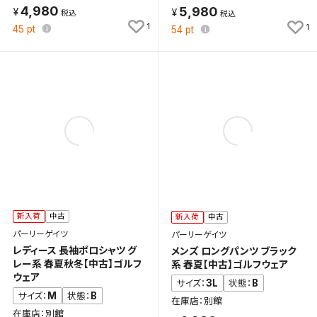
4,980
5,980
1
1
45
pt
54
pt
新入荷
中古
新入荷
中古
パーリーゲイツ
パーリーゲイツ
レディース 長袖ポロシャツ グ
メンズ ロングパンツ ブラック
レー系 春夏秋冬【中古】ゴルフ
系 春夏【中古】ゴルフウェア
ウェア
3L
B
サイズ：
状態：
M
B
サイズ：
状態：
在庫店：別館
在庫店：別館