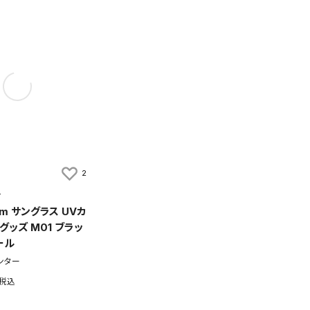
2
ト
検索条件を保存
um サングラス UVカ
グッズ M01 ブラッ
ール
条件をマイページ内「保存検索条件一覧」に保存します。
ンター
商品を、毎回条件指定することなく簡単に開くことができます。
件