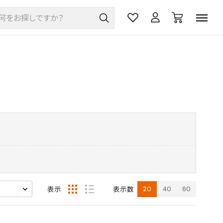
20
40
60
表示
表示数