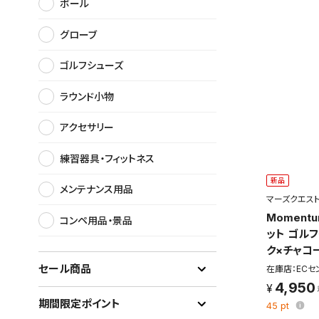
ボール
グローブ
ゴルフシューズ
ラウンド小物
アクセサリー
練習器具・フィットネス
新品
メンテナンス用品
マーズクエス
Moment
コンペ用品・景品
ット ゴルフ
ク×チャコ
この検索
セール商品
在庫店：ECセ
よく探す
4,950
期間限定ポイント
検索条
45
pt