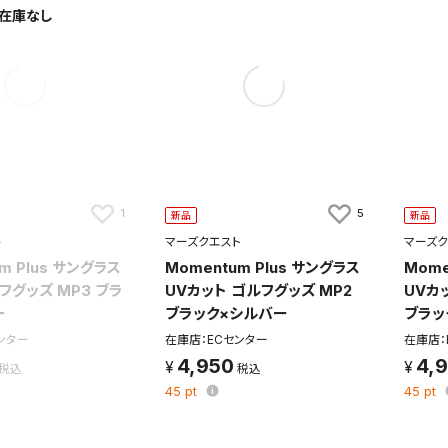
1
5
新品
新品
ト
マーズクエスト
マーズク
m Plus サングラス
Momentum Plus サングラス
Mome
ルフグッズ MP3 ブラ
UVカット ゴルフグッズ MP2
UVカ
ー
ブラック×シルバー
ブラッ
ンター
在庫店：ECセンター
在庫店：
4,950
4,
45
pt
45
pt