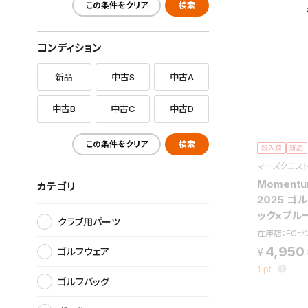
この条件をクリア
検索
コンディション
新品
中古S
中古A
中古B
中古C
中古D
この条件をクリア
検索
新入荷
新品
マーズクエス
Momentu
カテゴリ
2025 ゴ
ック×ブル
クラブ用パーツ
在庫店：ECセ
4,950
ゴルフウェア
1
pt
ゴルフバッグ