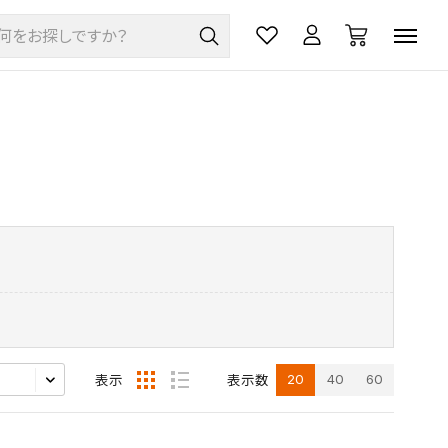
20
40
60
表示
表示数