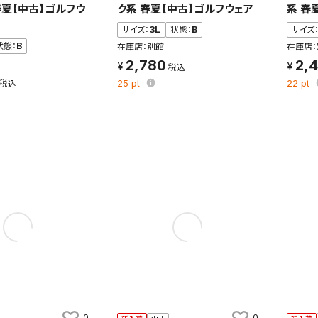
春夏【中古】ゴルフウ
ク系 春夏【中古】ゴルフウェア
系 春
変更したい場合は、マイページの「保存検索条件一覧」から画面を表示し、
保存し直してください。
サイズ：
3L
状態：
B
サイズ
状態：
B
在庫店：別館
在庫店：
2,780
2,
保存する
25
pt
22
pt
キャンセル
0
0