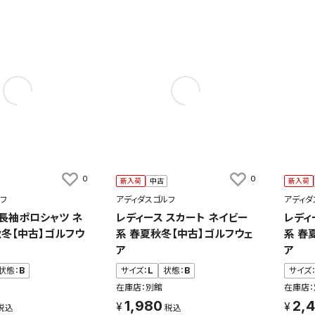
0
0
新入荷
中古
新入荷
フ
アディダスゴルフ
アディダ
 長袖ポロシャツ ネ
レディース スカート ネイビー
レディ
秋冬【中古】ゴルフウ
系 春夏秋冬【中古】ゴルフウェ
系 春
ア
ア
状態：
B
サイズ：
L
状態：
B
サイズ
在庫店：別館
在庫店：
1,980
2,