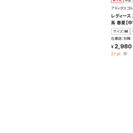
新入荷
中古
アディダスゴル
レディース 
系 春夏【
サイズ：
M
在庫店：別館
2,980
27
pt