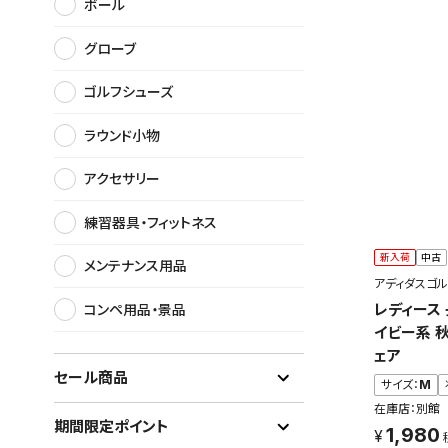
ボール
グローブ
ゴルフシューズ
ラウンド小物
アクセサリー
練習器具・フィットネス
新入荷
中古
メンテナンス用品
アディダスゴル
レディース
コンペ用品・景品
イビー系 
ェア
セール商品
サイズ：
M
在庫店：別館
期間限定ポイント
1,980