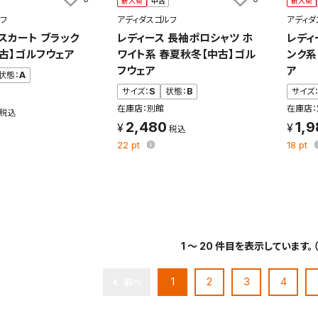
新入荷
中古
新入荷
フ
アディダスゴルフ
アディダ
スカート ブラック
レディース 長袖ポロシャツ ホ
レディ
中古】ゴルフウェア
ワイト系 春夏秋冬【中古】ゴル
ンク系
フウェア
ア
状態：
A
サイズ：
S
状態：
B
サイズ
在庫店：別館
在庫店：
2,480
1,
22
pt
18
pt
1 ～ 20 件目を表示しています。
1
2
3
4
前へ