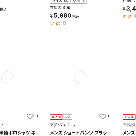
サイズ：
LL
状態：
S
在庫店：
3,
在庫店：別館
検索条件を保存
5,980
31
pt
54
pt
条件をマイページ内「保存検索条件一覧」に保存します。
商品を、毎回条件指定することなく簡単に開くことができます。
件
検索条件を保存
知
を保存しました。
保存した検索条件は、マイページの「保存検索条件一覧」で確認できま
を「する」にすると、この条件に一致する商品が入荷した際に、メール
0
0
新入荷
中古
新入荷
ント内の「お知らせ」で通知します。
フ
アディダスゴルフ
アディダ
 半袖ポロシャツ ネ
メンズ ショートパンツ ブラッ
メンズ
れた検索条件は変更できません。