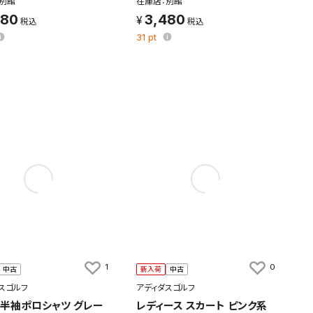
別館
在庫店：別館
480
3,480
31
pt
す。
及びお客様
1
0
中古
新入荷
中古
スゴルフ
アディダスゴルフ
 半袖ポロシャツ グレー
レディース スカート ピンク系