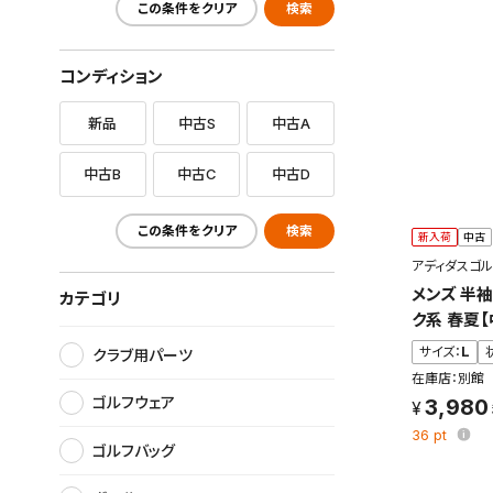
この条件をクリア
検索
コンディション
新品
中古S
中古A
中古B
中古C
中古D
この条件をクリア
検索
新入荷
中古
アディダスゴル
メンズ 半
カテゴリ
ク系 春夏
サイズ：
L
クラブ用パーツ
在庫店：別館
ゴルフウェア
3,980
36
pt
ゴルフバッグ