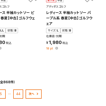
中古
新入荷
中古
スゴルフ
アディダスゴルフ
ース 半袖カットソー ピ
レディース 半袖カットソー パ
 春夏【中古】ゴルフウェ
ープル系 春夏【中古】ゴルフウ
ェア
：
LL
状態：
B
サイズ：
L
状態：
B
別館
在庫店：別館
980
1,980
18
pt
（全868件）
…
5
44
次へ