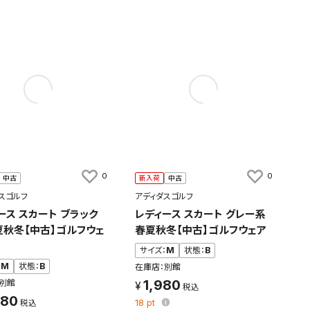
0
0
中古
新入荷
中古
スゴルフ
アディダスゴルフ
ース スカート ブラック
レディース スカート グレー系
夏秋冬【中古】ゴルフウェ
春夏秋冬【中古】ゴルフウェア
サイズ：
M
状態：
B
：
M
状態：
B
在庫店：別館
1,980
別館
480
18
pt