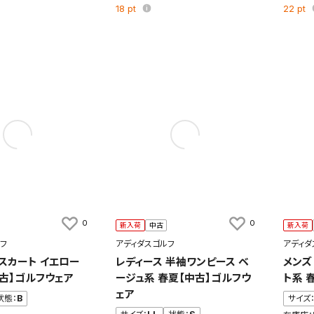
18
pt
22
pt
0
0
新入荷
中古
新入荷
フ
アディダスゴルフ
アディダ
 スカート イエロー
レディース 半袖ワンピース ベ
メンズ
中古】ゴルフウェア
ージュ系 春夏【中古】ゴルフウ
ト系 
ェア
状態：
B
サイズ