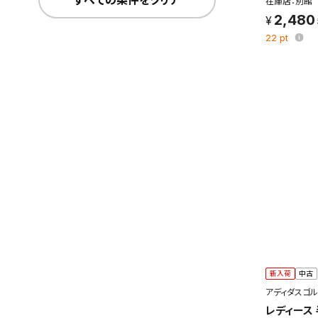
すべての条件をクリア
在庫店：別館
2,480
22
pt
この検索
よく探す
検索条
新着通
検索条件
これまで
新着通知
新入荷
中古
のアカウ
アディダスゴル
レディース
保存さ