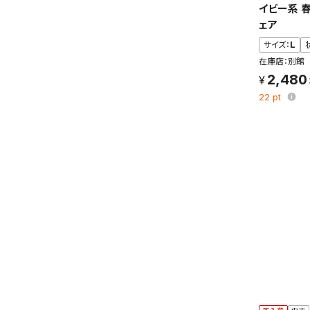
イビー系 
条件を
ェア
の上、
サイズ：
L
在庫店：別館
2,480
22
pt