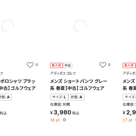
0
0
新入荷
中古
新入荷
フ
アディダスゴルフ
アディダ
袖ポロシャツ ブラッ
メンズ ショートパンツ グレー
メンズ
【中古】ゴルフウェア
系 春夏【中古】ゴルフウェア
系 春
状態：
A
サイズ：
L
状態：
A
サイズ
在庫店：別館
在庫店：
3,980
2,
36
pt
27
pt