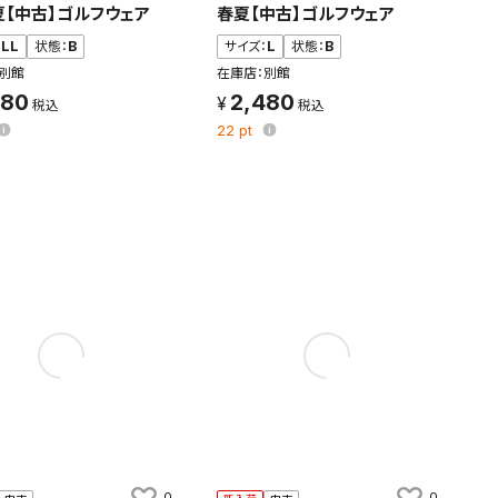
夏【中古】ゴルフウェア
春夏【中古】ゴルフウェア
条件を変更
：
LL
状態：
B
サイズ：
L
状態：
B
別館
在庫店：別館
480
2,480
22
pt
0
0