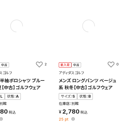
2
0
中古
新入荷
中古
スゴルフ
アディダスゴルフ
 半袖ポロシャツ ブルー
メンズ ロングパンツ ベージュ
夏【中古】ゴルフウェア
系 秋冬【中古】ゴルフウェア
：
L
状態：
A
サイズ：
S
状態：
B
別館
在庫店：別館
980
2,780
25
pt