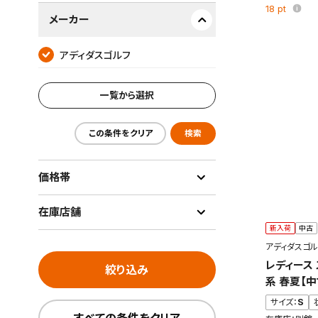
18
pt
メーカー
アディダスゴルフ
一覧から選択
この条件をクリア
検索
価格帯
在庫店舗
新入荷
中古
アディダスゴル
レディース
絞り込み
系 春夏【
サイズ：
S