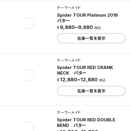
テーラーメイド
Spider TOUR Platinum 2018
パター
9,880~9,880
税込
在庫一覧を表示
テーラーメイド
Spider TOUR RED CRANK
NECK パター
12,880~12,880
税込
在庫一覧を表示
テーラーメイド
Spider TOUR RED DOUBLE
BEND パター