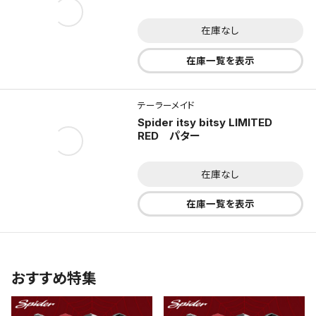
在庫なし
在庫一覧を表示
テーラーメイド
Spider itsy bitsy LIMITED
RED パター
在庫なし
在庫一覧を表示
おすすめ特集