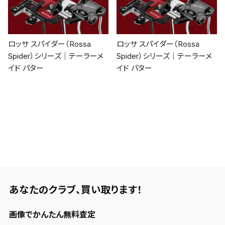
ロッサ スパイダー（Rossa
ロッサ スパイダー（Rossa
Spider）シリーズ｜テーラーメ
Spider）シリーズ｜テーラーメ
イド パター
イド パター
あなたのクラブ、
買い取ります！
画像でかんたん無料査定