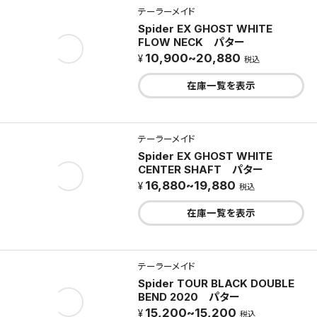
テーラーメイド
Spider EX GHOST WHITE
FLOW NECK パター
10,900~20,880
税込
在庫一覧を表示
テーラーメイド
Spider EX GHOST WHITE
CENTER SHAFT パター
16,880~19,880
税込
在庫一覧を表示
テーラーメイド
Spider TOUR BLACK DOUBLE
BEND 2020 パター
15,200~15,200
税込