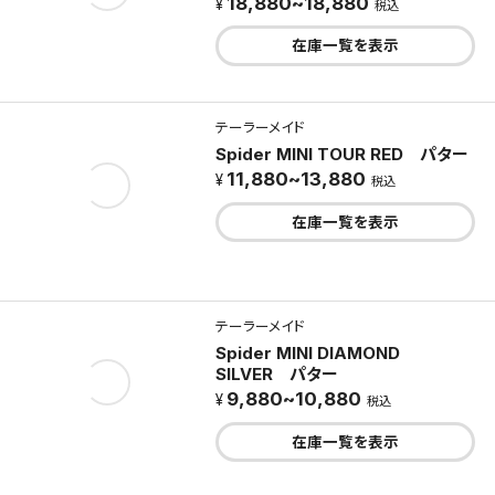
18,880~18,880
税込
在庫一覧を表示
テーラーメイド
Spider MINI TOUR RED パター
11,880~13,880
税込
在庫一覧を表示
テーラーメイド
Spider MINI DIAMOND
SILVER パター
9,880~10,880
税込
在庫一覧を表示