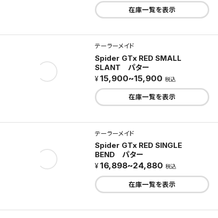
在庫一覧を表示
テーラーメイド
Spider GTx RED SMALL
SLANT パター
15,900~15,900
税込
在庫一覧を表示
テーラーメイド
Spider GTx RED SINGLE
BEND パター
16,898~24,880
税込
在庫一覧を表示