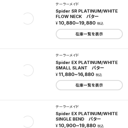
テーラーメイド
Spider SR PLATINUM/WHITE
FLOW NECK パター
10,880~19,880
税込
在庫一覧を表示
テーラーメイド
Spider EX PLATINUM/WHITE
SMALL SLANT パター
11,880~16,880
税込
在庫一覧を表示
テーラーメイド
Spider EX PLATINUM/WHITE
SINGLE BEND パター
10,900~19,880
税込