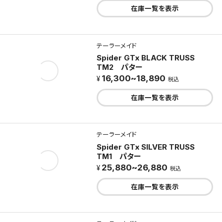
在庫一覧を表示
テーラーメイド
Spider GTx BLACK TRUSS
TM2 パター
16,300~18,890
税込
在庫一覧を表示
テーラーメイド
Spider GTx SILVER TRUSS
TM1 パター
25,880~26,880
税込
在庫一覧を表示