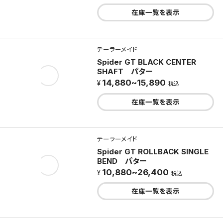
在庫一覧を表示
テーラーメイド
Spider GT BLACK CENTER
SHAFT パター
14,880~15,890
税込
在庫一覧を表示
テーラーメイド
Spider GT ROLLBACK SINGLE
BEND パター
10,880~26,400
税込
在庫一覧を表示