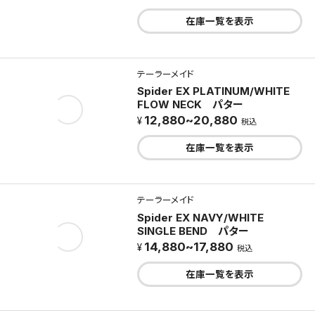
在庫一覧を表示
テーラーメイド
Spider EX PLATINUM/WHITE
FLOW NECK パター
12,880~20,880
税込
在庫一覧を表示
テーラーメイド
Spider EX NAVY/WHITE
SINGLE BEND パター
14,880~17,880
税込
在庫一覧を表示