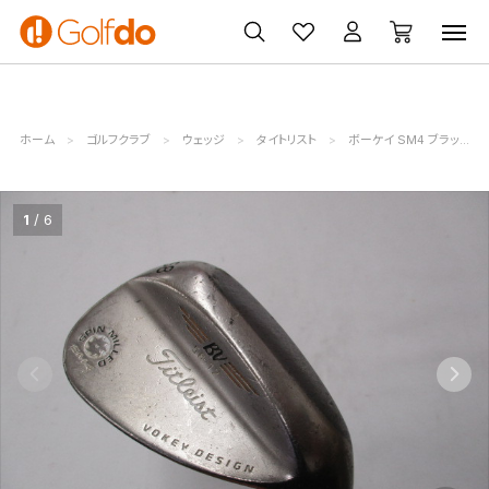
ゴルフ
ゴルフ用品
買取
クーポン
クラブ
ウェア
無料査定
一覧
ホーム
ゴルフクラブ
ウェッジ
タイトリスト
ボーケイ SM4 ブラックニッケル
1
6