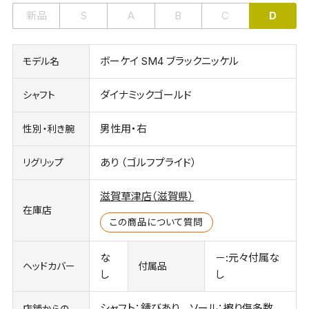
新品
S
A
B
C
D
ボーケイ SM4 ブラックニッケル
モデル名
ダイナミックゴールド
シャフト
男性用・右
性別・利き腕
あり （ゴルフプライド）
リグリップ
滋賀草津店（滋賀県）
在庫店
この商品について質問
な
－:元々付属な
ヘッドカバー
付属品
し
し
シャフト：錆びあり ソール：擦り傷多数
店舗からの