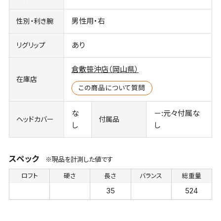
男性用・右
性別・利き腕
あり
リグリップ
倉敷笹沖店（岡山県）
在庫店
この商品について質問
な
－:元々付属な
ヘッドカバー
付属品
し
し
スペック
※現品を計測した値です
ロフト
硬さ
長さ
バランス
総重量
35
524