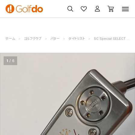
ゴルフ
ゴルフ用品
買取
クーポン
クラブ
ウェア
無料査定
一覧
ホーム
ゴルフクラブ
パター
タイトリスト
SC Special SELECT SQUAREBACK 2
1
6