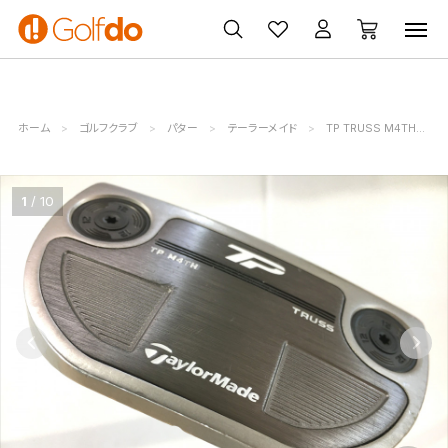
ゴルフ
ゴルフ用品
買取
クーポン
クラブ
ウェア
無料査定
一覧
ホーム
ゴルフクラブ
パター
テーラーメイド
TP TRUSS M4TH
1
10