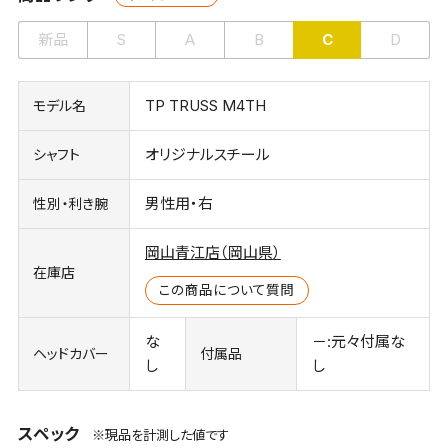
新品
S
A
B
C
D
TP TRUSS M4TH
モデル名
オリジナルスチール
シャフト
男性用・右
性別・利き腕
岡山青江店（岡山県）
在庫店
この商品について質問
な
－:元々付属な
ヘッドカバー
付属品
し
し
スペック
※現品を計測した値です