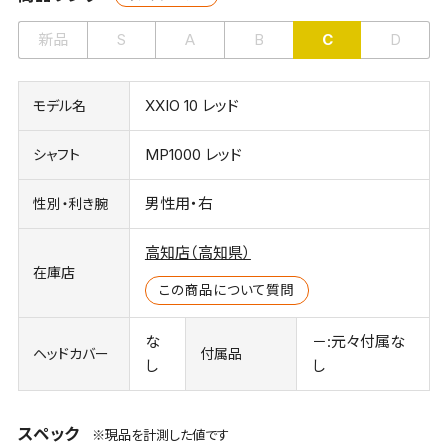
新品
S
A
B
C
D
XXIO 10 レッド
モデル名
MP1000 レッド
シャフト
男性用・右
性別・利き腕
高知店（高知県）
在庫店
この商品について質問
な
－:元々付属な
ヘッドカバー
付属品
し
し
スペック
※現品を計測した値です