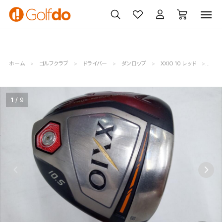
ゴルフ
ゴルフ用品
買取
クーポン
クラブ
ウェア
無料査定
一覧
ホーム
ゴルフクラブ
ドライバー
ダンロップ
XXIO 10 レッド
ダンロ
1
9