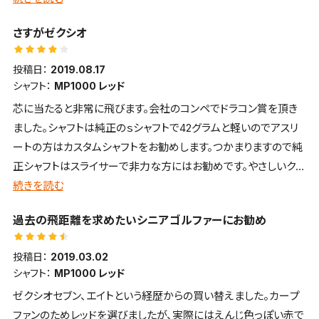
て、Ｓを買い直すつもりです。XXIO10のＤＲシャフトはかなり柔ら
さすがゼクシオ
かいです。
投稿日：
2019.08.17
シャフト：
MP1000 レッド
芯に当たると非常に飛びます。会社のコンペでドラコン賞を頂き
ました。シャフトは純正のｓシャフトで42グラムと軽いのでアスリ
ートの方はカスタムシャフトをお勧めします。つかまりますので純
正シャフトはスライサーで非力な方にはお勧めです。やさしいクラ
ブだと思います。
続きを読む
過去の飛距離を求めたいシニアゴルファーにお勧め
投稿日：
2019.03.02
シャフト：
MP1000 レッド
ゼクシオセブン、エイトという経歴からの買い替えました。カープ
ファンのためレッドを選びましたが、実際にはえんじ色っぽい赤で