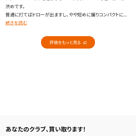
渋めです。
普通に打てばドローが出ますし、やや短めに握りコンパクトに振
ると強いストレートボールになります。打感や打音も申し分ありま
続きを読む
せん。、
評価をもっと見る
あなたのクラブ、
買い取ります！