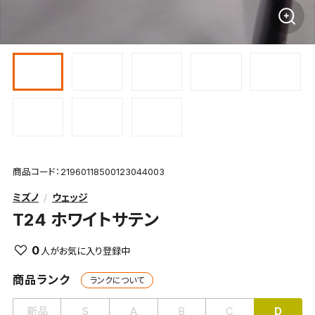
商品コード：21960118500123044003
ミズノ
ウェッジ
T24 ホワイトサテン
0
商品ランク
ランクについて
新品
S
A
B
C
D