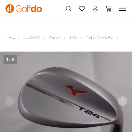
ゴルフ
ゴルフ用品
買取
クーポン
クラブ
ウェア
無料査定
一覧
ホーム
ゴルフクラブ
ウェッジ
ミズノ
T24 ホワイトサテン
ミズノ (
1
8