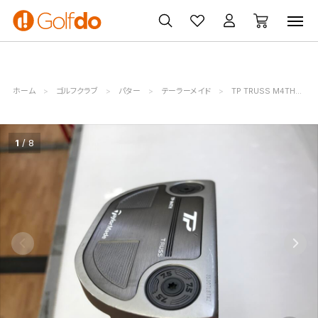
ゴルフ
ゴルフ用品
買取
クーポン
クラブ
ウェア
無料査定
一覧
ホーム
ゴルフクラブ
パター
テーラーメイド
TP TRUSS M4TH
1
8