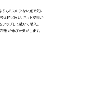
離よりもミスの少ない点で気に
分には少し構えにくい
い換え時と思い、ネット検索か
をアップして戴いて購入。
れません
距離が伸びた気がします。真
・弾道高さ
が良い印象です。
補修。問題はありません。
ーカーコンタクトセンターに電