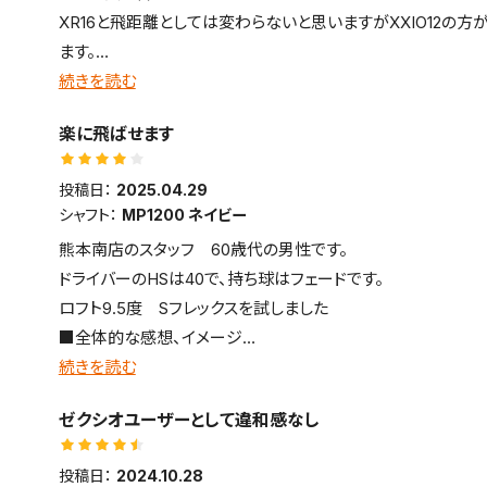
XR16と飛距離としては変わらないと思いますがXXIO12の
ます。
芯を外しても大きなミスにはならないのでが、気になるのは音
続きを読む
音は好きになれませんが、それ以外は満足しています。
楽に飛ばせます
投稿日：
2025.04.29
シャフト：
MP1200 ネイビー
熊本南店のスタッフ 60歳代の男性です。
ドライバーのHSは40で、持ち球はフェードです。
ロフト9.5度 Sフレックスを試しました
■全体的な感想、イメージ
硬質な打感・打音で前へ前へ飛ばせる
続きを読む
■飛距離
ゼクシオユーザーとして違和感なし
ロースピンで距離を稼げます
■方向性・コントロール性
投稿日：
2024.10.28
掴まりがよいためか若干左へ飛びやすい