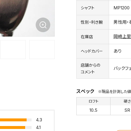
MP120
シャフト
男性用・
性別・利き腕
岡崎上里
在庫店
あり
ヘッドカバー
店舗からの
バックフ
コメント
スペック
※現品を計測した値
ロフト
硬
10.5
SR
4.3
4.1