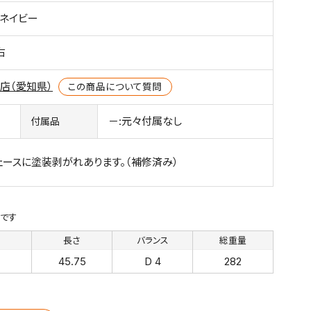
0 ネイビー
右
店（愛知県）
この商品について質問
－:元々付属なし
付属品
ェースに塗装剥がれあります。（補修済み）
です
さ
長さ
バランス
総重量
45.75
D 4
282