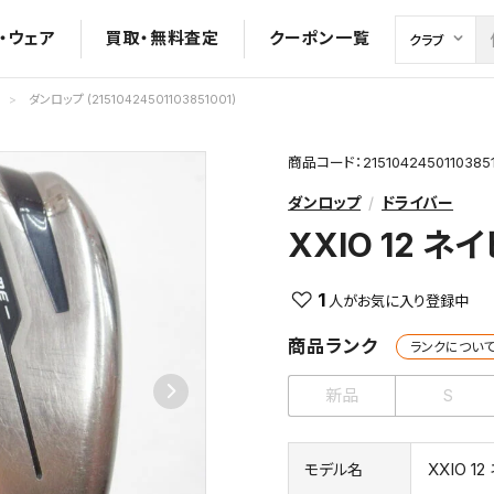
・ウェア
買取・無料査定
クーポン一覧
ダンロップ (21510424501103851001)
商品コード：21510424501103851
ダンロップ
ドライバー
XXIO 12 ネ
1
商品ランク
ランクについ
新品
S
XXIO 1
モデル名