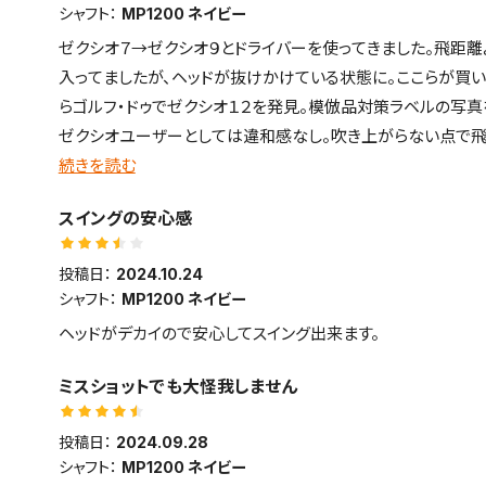
シャフト：
MP1200 ネイビー
■構えやすさ・見た目・デザインについて
ゼクシオ７→ゼクシオ９とドライバーを使ってきました。飛距
いかにも掴まりやすそうな顔をしており、フェードヒッターの自
入ってましたが、ヘッドが抜けかけている状態に。ここらが買
■打感・打音など
らゴルフ・ドゥでゼクシオ１２を発見。模倣品対策ラベルの写真
カキーンと気持ちの良い打感・打音 好みは別れるかもし
ゼクシオユーザーとしては違和感なし。吹き上がらない点で飛
■スピン・弾の強さ
芯よりトウ（先）寄りで打つと距離が出ると同時に打感と打音
続きを読む
低スピンで強い弾道
中古ゆえヘッドの一部に塗装剥げがありましたが、車用塗料で
スイングの安心感
尚、当該ドライバーはコピー品が多いとのことで、購入後にメ
話で確認。製造番号で正規品と判明しています。
投稿日：
2024.10.24
シャフト：
MP1200 ネイビー
ヘッドがデカイので安心してスイング出来ます。
ミスショットでも大怪我しません
投稿日：
2024.09.28
シャフト：
MP1200 ネイビー