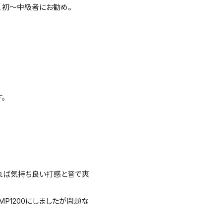
、初〜中級者にお勧め。
。
たれば気持ち良い打感と音で爽
MP1200にしましたが問題な