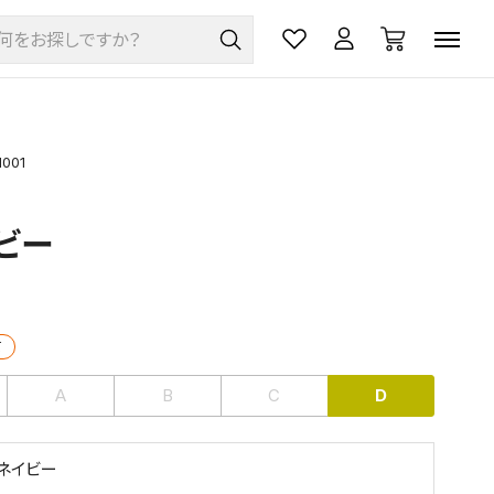
001
イビー
て
A
B
C
D
2 ネイビー