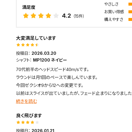
やさしさ
満足度
お買い得感
4.2
（15件）
構えやすさ
大変満足しています
投稿日：
2026.03.20
シャフト：
MP1200 ネイビー
70代前半のヘッドスピード40m/sです。
ラウンドは月1回のペースで楽しんでいます。
今回ゼクシオ9から12への変更です。
以前はスライスが出ていましたが、フェード止まりになりました
新機能により高弾道で芯の広さを感じるクラブです。
続きを読む
上手く当たればドローボールで230〜240ヤード飛び、大変満
良く飛びます
投稿日：
2026.01.21