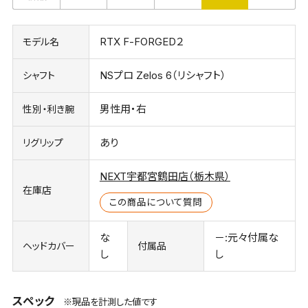
RTX F-FORGED２
モデル名
NSプロ Zelos 6（リシャフト）
シャフト
男性用・右
性別・利き腕
あり
リグリップ
NEXT宇都宮鶴田店（栃木県）
在庫店
この商品について質問
な
－:元々付属な
ヘッドカバー
付属品
し
し
スペック
※現品を計測した値です