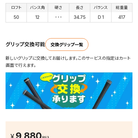
ロフト
バンス角
硬さ
長さ
バランス
総重量
50
12
･･･
34.75
D 1
417
グリップ交換可能
交換グリップ一覧
新しいグリップに交換してお届けします。このサービスの指定はカート
画面で行えます。
9,880
税込