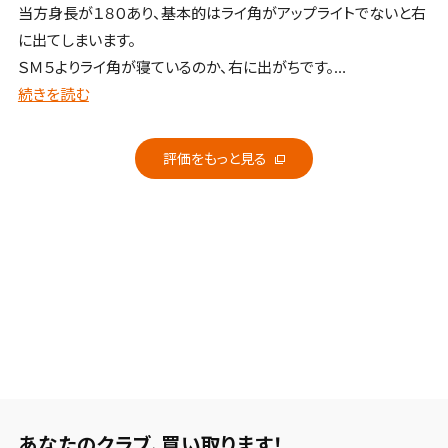
当方身長が１８０あり、基本的はライ角がアップライトでないと右
に出てしまいます。
ＳＭ５よりライ角が寝ているのか、右に出がちです。
グリーンに落ちても右に曲がります。
続きを読む
個人的には１度立てて使かおうと思います。
アイアンのシャフトが60ｇ台なので、９５０ＧＨから８５０ＧＨにリ
評価をもっと見る
シャフトしました。
あなたのクラブ、
買い取ります！