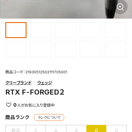
商品コード：21930512502111705001
クリーブランド
ウェッジ
RTX F-FORGED２
0
商品ランク
ランクについて
新品
S
A
B
C
D