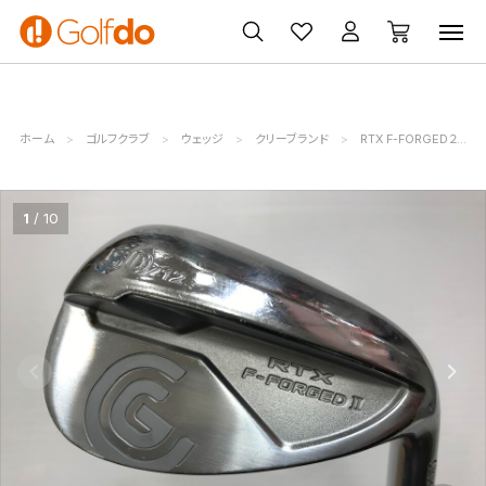
ゴルフ
ゴルフ用品
買取
クーポン
クラブ
ウェア
無料査定
一覧
ホーム
ゴルフクラブ
ウェッジ
クリーブランド
RTX F-FORGED２
1
10