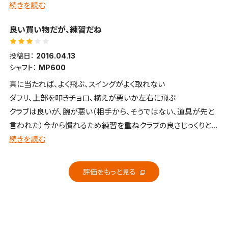
いです！
続きを読む
６０代シニア（最近スコア高値安定中）
良い買い物だが、練習だね
投稿日：
2016.04.13
シャフト：
MP600
真に当たれば、よく飛ぶ、スイングがよく取れない
ダフリ、上部を叩きチョロ、構えが悪いか左右に飛ぶ
クラブは良いが、腕が悪い（相手から、そうではない、道具が先と
言われた）今から慣れるため練習を重ねクラブの良さじっくりとあ
じあう？、
続きを読む
評価をもっと見る