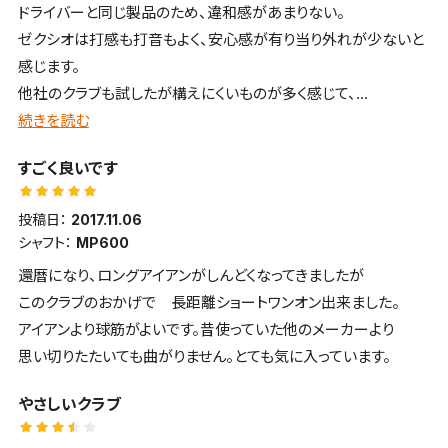
ドライバーと同じ製品のため、違和感があまりない。
ゼクシオは打感も打音もよく、安心感が有り当り外れが少ないと
感じます。
他社のクラブも試したが構えにくいものが多く感じて、
いまいち。もちろん自分のレベルの問題もありますが...。
続きを読む
まだ使い始めなので慣れてくればきっといい結果になると思いま
すごく良いです
す。
投稿日：
2017.11.06
シャフト：
MP600
還暦になり、ロングアイアンがしんどくなってきましたが
このクラブのおかげで 長距離ショートワンオン出来ました。
アイアンより球筋がよいです。昔使っていた他のメーカーより
思い切りたたいても曲がりません。とても気に入っています。
やさしいクラブ