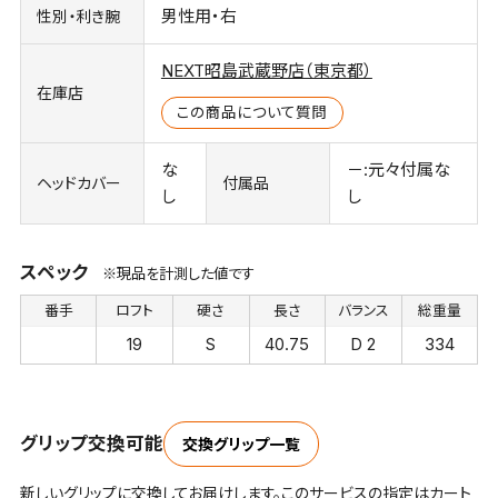
男性用・右
性別・利き腕
NEXT昭島武蔵野店（東京都）
在庫店
この商品について質問
な
－:元々付属な
ヘッドカバー
付属品
し
し
スペック
※現品を計測した値です
番手
ロフト
硬さ
長さ
バランス
総重量
19
S
40.75
D 2
334
グリップ交換可能
交換グリップ一覧
新しいグリップに交換してお届けします。このサービスの指定はカート