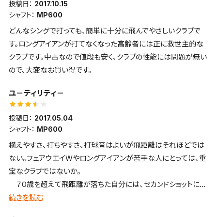
投稿日：
2017.10.15
シャフト：
MP600
どんなシングで打っても、簡単に十分に飛んでやさしいクラブで
す。ロングアイアンが打てなくなった高齢者には正に救世主的な
クラブです。中古なので値段も安く、クラブの性能には問題が無い
ので、大変なお買い得です。
ユ－ティリティ－
投稿日：
2017.05.04
シャフト：
MP600
構えやすさ、打ちやすさ、打球音はよいが飛距離はそれほどでは
ない。フェアウエイWやロングアイアンが苦手な人にとっては、重
宝なクラブではないか。
７０歳を超えて飛距離が落ちた自分には、セカンドショットには
欠かせないクラブとなっている。
続きを読む