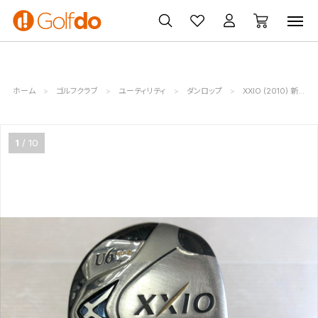
ゴルフ
ゴルフ用品
買取
クーポン
クラブ
ウェア
無料査定
一覧
ホーム
ゴルフクラブ
ユーティリティ
ダンロップ
XXIO (2010) 新・ゼクシオ
1
10