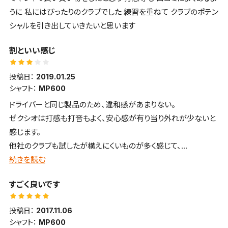
うに 私にはぴったりのクラブでした 練習を重ねて クラブのポテン
シャルを引き出していきたいと思います
割といい感じ
投稿日：
2019.01.25
シャフト：
MP600
ドライバーと同じ製品のため、違和感があまりない。
ゼクシオは打感も打音もよく、安心感が有り当り外れが少ないと
感じます。
他社のクラブも試したが構えにくいものが多く感じて、
いまいち。もちろん自分のレベルの問題もありますが...。
続きを読む
まだ使い始めなので慣れてくればきっといい結果になると思いま
すごく良いです
す。
投稿日：
2017.11.06
シャフト：
MP600