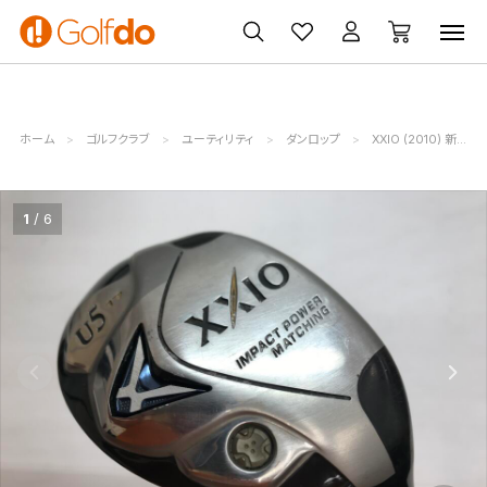
ゴルフ
ゴルフ用品
買取
クーポン
クラブ
ウェア
無料査定
一覧
ホーム
ゴルフクラブ
ユーティリティ
ダンロップ
XXIO (2010) 新・ゼクシオ
1
6