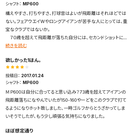
シャフト：
MP600
構えやすさ、打ちやすさ、打球音はよいが飛距離はそれほどでは
ない。フェアウエイWやロングアイアンが苦手な人にとっては、重
宝なクラブではないか。
７０歳を超えて飛距離が落ちた自分には、セカンドショットには
欠かせないクラブとなっている。
続きを読む
欲しかった1ほん。
投稿日：
2017.01.24
シャフト：
MP600
ＭＰ600は自分に合ってると思い込み？73歳を超えてアイアンの
飛距離落ちになやんでいたが150-160やーどをこのクラブで打て
るようになりホット致しました、一時ゴルフからとうざかってしま
いそうでしたが、もう少し頑張る気持ちになりました。
ほぼ想定通り