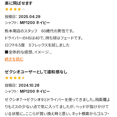
楽に飛ばせます
は満足しています。
投稿日：
2025.04.29
シャフト：
MP1200 ネイビー
熊本南店のスタッフ 60歳代の男性です。
ドライバーのHSは40で、持ち球はフェードです。
ロフト9.5度 Sフレックスを試しました
■全体的な感想、イメージ
硬質な打感・打音で前へ前へ飛ばせる
続きを読む
■飛距離
ゼクシオユーザーとして違和感なし
ロースピンで距離を稼げます
■方向性・コントロール性
投稿日：
2024.10.28
掴まりがよいためか若干左へ飛びやすい
シャフト：
MP1200 ネイビー
■構えやすさ・見た目・デザインについて
ゼクシオ７→ゼクシオ９とドライバーを使ってきました。飛距離よ
いかにも掴まりやすそうな顔をしており、フェードヒッターの自分
りもミスの少ない点で気に入ってましたが、ヘッドが抜けかけて
には少し構えにくい
いる状態に。ここらが買い換え時と思い、ネット検索からゴルフ・
■打感・打音など