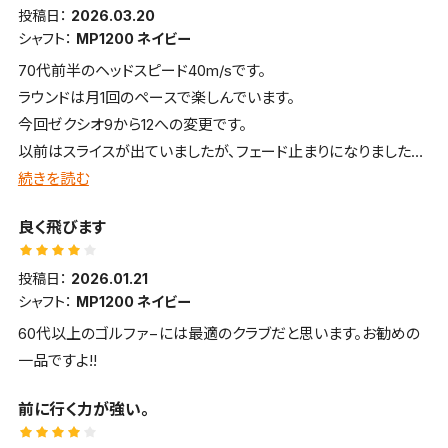
投稿日：
2026.03.20
シャフト：
MP1200 ネイビー
70代前半のヘッドスピード40m/sです。
ラウンドは月1回のペースで楽しんでいます。
今回ゼクシオ9から12への変更です。
以前はスライスが出ていましたが、フェード止まりになりました。
新機能により高弾道で芯の広さを感じるクラブです。
続きを読む
上手く当たればドローボールで230〜240ヤード飛び、大変満足
良く飛びます
しています。
投稿日：
2026.01.21
シャフト：
MP1200 ネイビー
60代以上のゴルファ−には最適のクラブだと思います。お勧めの
一品ですよ!!
前に行く力が強い。