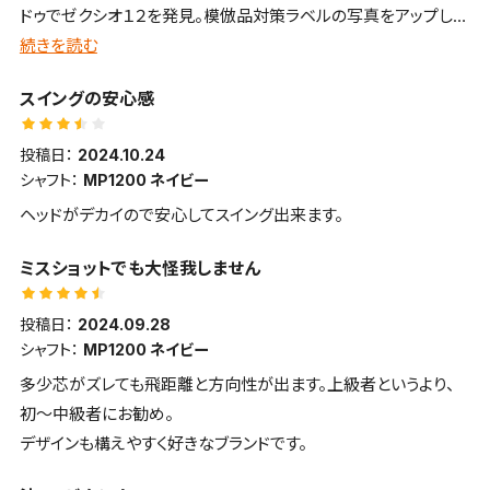
ドゥでゼクシオ１２を発見。模倣品対策ラベルの写真をアップして
カキーンと気持ちの良い打感・打音 好みは別れるかもしれませ
戴いて購入。
続きを読む
ん
ゼクシオユーザーとしては違和感なし。吹き上がらない点で飛距
■スピン・弾の強さ・弾道高
スイングの安心感
離が伸びた気がします。真芯よりトウ（先）寄りで打つと距離が出
さ
ると同時に打感と打音が良い印象です。
低スピンで強い弾道
投稿日：
2024.10.24
中古ゆえヘッドの一部に塗装剥げがありましたが、車用塗料で補
シャフト：
MP1200 ネイビー
修。問題はありません。
ヘッドがデカイので安心してスイング出来ます。
尚、当該ドライバーはコピー品が多いとのことで、購入後にメーカ
ーコンタクトセンターに電話で確認。製造番号で正規品と判明し
ミスショットでも大怪我しません
ています。
投稿日：
2024.09.28
シャフト：
MP1200 ネイビー
多少芯がズレても飛距離と方向性が出ます。上級者というより、
初〜中級者にお勧め。
デザインも構えやすく好きなブランドです。