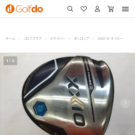
ゴルフ
ゴルフ用品
買取
クーポン
クラブ
ウェア
無料査定
一覧
ホーム
ゴルフクラブ
ドライバー
ダンロップ
XXIO 12 ネイビー
ダ
1
8