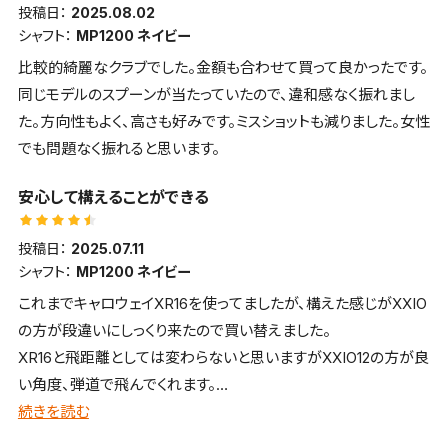
投稿日：
2025.08.02
シャフト：
MP1200 ネイビー
比較的綺麗なクラブでした。金額も合わせて買って良かったです。
同じモデルのスプーンが当たっていたので、違和感なく振れまし
た。方向性もよく、高さも好みです。ミスショットも減りました。女性
でも問題なく振れると思います。
安心して構えることができる
投稿日：
2025.07.11
シャフト：
MP1200 ネイビー
これまでキャロウェイXR16を使ってましたが、構えた感じがXXIO
の方が段違いにしっくり来たので買い替えました。
XR16と飛距離としては変わらないと思いますがXXIO12の方が良
い角度、弾道で飛んでくれます。
芯を外しても大きなミスにはならないのでが、気になるのは音で
続きを読む
す。芯に当たってもこの金属音は好きになれませんが、それ以外