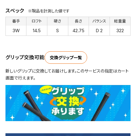
スペック
※現品を計測した値です
番手
ロフト
硬さ
長さ
バランス
総重量
3W
14.5
S
42.75
D 2
322
グリップ交換可能
交換グリップ一覧
新しいグリップに交換してお届けします。このサービスの指定はカート
画面で行えます。