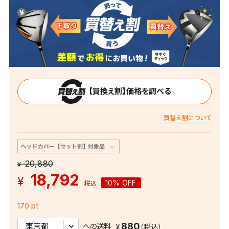
【買換え割】価格を調べる
買替え割について
20,880
¥
18,792
¥
10% OFF
税込
170 pt
880
への送料