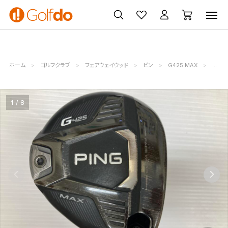
ゴルフ
ゴルフ用品
買取
クーポン
クラブ
ウェア
無料査定
一覧
ホーム
ゴルフクラブ
フェアウェイウッド
ピン
G425 MAX
ピン (
1
8