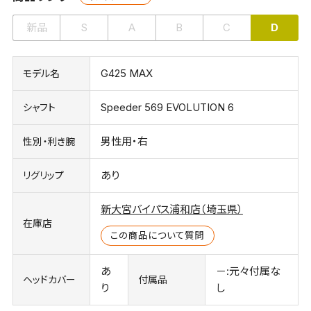
新品
S
A
B
C
D
G425 MAX
モデル名
Speeder 569 EVOLUTION 6
シャフト
男性用・右
性別・利き腕
あり
リグリップ
新大宮バイパス浦和店（埼玉県）
在庫店
この商品について質問
あ
－:元々付属な
ヘッドカバー
付属品
り
し