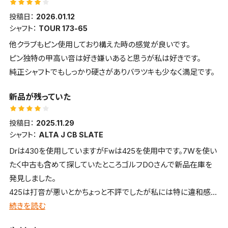
も出る。カルカタ中抜きカウンター重量クラブ恐るべし
投稿日：
2026.01.12
シャフト：
TOUR 173-65
他クラブもピン使用しており構えた時の感覚が良いです。
ピン独特の甲高い音は好き嫌いあると思うが私は好きです。
純正シャフトでもしっかり硬さがありバラツキも少なく満足です。
新品が残っていた
投稿日：
2025.11.29
シャフト：
ALTA J CB SLATE
Drは430を使用していますがFwは425を使用中です。7Wを使い
たく中古も含めて探していたところゴルフDOさんで新品在庫を
発見しました。
425は打音が悪いとかちょっと不評でしたが私には特に違和感が
無くて今も使っています。
続きを読む
年齢と共に飛距離が落ちてウッド系が必要の中で良い買い物が