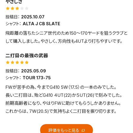
やさしさ
出来ました。当面は主力になってくれると思います。
投稿日：
2025.10.07
シャフト：
ALTA J CB SLATE
飛距離の落ちたシニア世代のため150～170ヤードを狙うクラブと
して購入しました。やさしく、方向性も4UTより打ちやすいです。
二打目の最強の武器
投稿日：
2025.05.09
シャフト：
TOUR 173-75
FWが苦手の為、今までG410 5W（17.5）の一本のみでした。
長い二打目は、殆どG410 ４UT(22)か５UT(26)で刻みでした。
前期高齢者になり、やはりFWに助けてもらうしかありません。
これからは、７W(20.5)で気持ちよく二打目を振り切ります。
評価をもっと見る