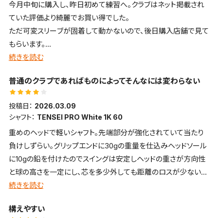
今月中旬に購入し、昨日初めて練習へ。クラブはネット掲載され
ていた評価より綺麗でお買い得でした。
ただ可変スリーブが固着して動かないので、後日購入店舗で見て
もらいます。
返品するつもりもないし、専用器具があれば解決できると思うの
続きを読む
で、お店側の親切な対応に期待してます。
普通のクラブであればものによってそんなには変わらない
投稿日：
2026.03.09
シャフト：
TENSEI PRO White 1K 60
重めのヘッドで軽いシャフト。先端部分が強化されていて当たり
負けしずらい。グリップエンドに30gの重量を仕込みヘッドソール
に10gの鉛を付けたのでスイングは安定しヘッドの重さが方向性
と球の高さを一定にし、芯を多少外しても距離のロスが少ない。
クラブ重量は重くなるがカウンターバランスでヘッドスピードは落
続きを読む
ちない。カウンター重量でグリップが浮かずスイングは安定する。
構えやすい
ヘッドが10gも重いのでヒットしたエネルギーが大きいため距離