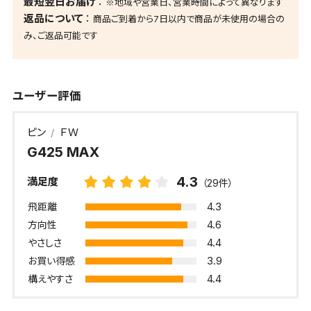
最短翌日お届け
※地域や営業日、営業時間によって異なります
返品について
商品ご到着から7日以内で商品が未使用の場合の
み、ご返品可能です
ユーザー評価
ピン
ＦＷ
G425 MAX
4.3
満足度
（29件）
4.3
飛距離
4.6
方向性
4.4
やさしさ
3.9
お買い得感
4.4
構えやすさ