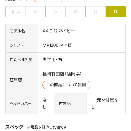
新品
S
A
B
C
D
XXIO 12 ネイビー
モデル名
MP1200 ネイビー
シャフト
男性用・右
性別・利き腕
福岡有田店（福岡県）
在庫店
この商品について質問
な
－:元々付属な
ヘッドカバー
付属品
し
し
スペック
※現品を計測した値です