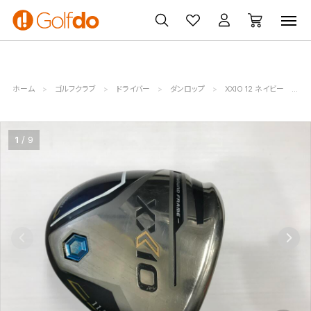
ゴルフ
ゴルフ用品
買取
クーポン
クラブ
ウェア
無料査定
一覧
ホーム
ゴルフクラブ
ドライバー
ダンロップ
XXIO 12 ネイビー
ダ
1
9