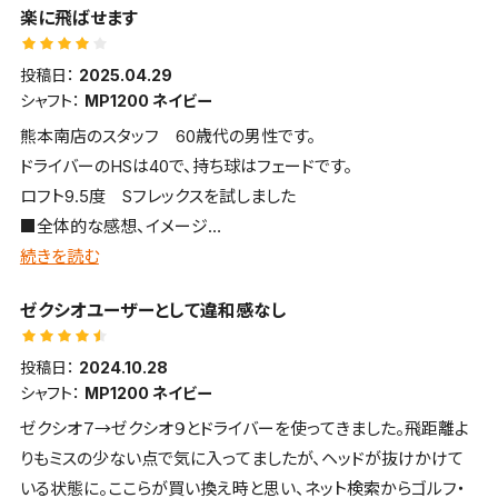
楽に飛ばせます
は満足しています。
投稿日：
2025.04.29
シャフト：
MP1200 ネイビー
熊本南店のスタッフ 60歳代の男性です。
ドライバーのHSは40で、持ち球はフェードです。
ロフト9.5度 Sフレックスを試しました
■全体的な感想、イメージ
硬質な打感・打音で前へ前へ飛ばせる
続きを読む
■飛距離
ゼクシオユーザーとして違和感なし
ロースピンで距離を稼げます
■方向性・コントロール性
投稿日：
2024.10.28
掴まりがよいためか若干左へ飛びやすい
シャフト：
MP1200 ネイビー
■構えやすさ・見た目・デザインについて
ゼクシオ７→ゼクシオ９とドライバーを使ってきました。飛距離よ
いかにも掴まりやすそうな顔をしており、フェードヒッターの自分
りもミスの少ない点で気に入ってましたが、ヘッドが抜けかけて
には少し構えにくい
いる状態に。ここらが買い換え時と思い、ネット検索からゴルフ・
■打感・打音など