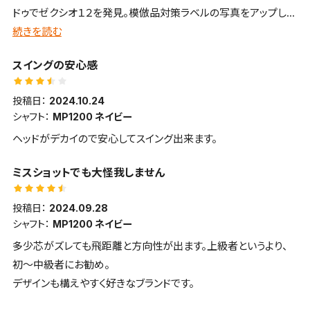
ドゥでゼクシオ１２を発見。模倣品対策ラベルの写真をアップして
カキーンと気持ちの良い打感・打音 好みは別れるかもしれませ
戴いて購入。
続きを読む
ん
ゼクシオユーザーとしては違和感なし。吹き上がらない点で飛距
■スピン・弾の強さ・弾道高
スイングの安心感
離が伸びた気がします。真芯よりトウ（先）寄りで打つと距離が出
さ
ると同時に打感と打音が良い印象です。
低スピンで強い弾道
投稿日：
2024.10.24
中古ゆえヘッドの一部に塗装剥げがありましたが、車用塗料で補
シャフト：
MP1200 ネイビー
修。問題はありません。
ヘッドがデカイので安心してスイング出来ます。
尚、当該ドライバーはコピー品が多いとのことで、購入後にメーカ
ーコンタクトセンターに電話で確認。製造番号で正規品と判明し
ミスショットでも大怪我しません
ています。
投稿日：
2024.09.28
シャフト：
MP1200 ネイビー
多少芯がズレても飛距離と方向性が出ます。上級者というより、
初〜中級者にお勧め。
デザインも構えやすく好きなブランドです。