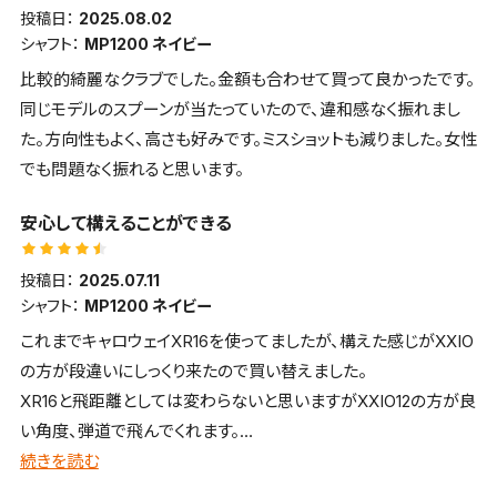
投稿日：
2025.08.02
シャフト：
MP1200 ネイビー
比較的綺麗なクラブでした。金額も合わせて買って良かったです。
同じモデルのスプーンが当たっていたので、違和感なく振れまし
た。方向性もよく、高さも好みです。ミスショットも減りました。女性
でも問題なく振れると思います。
安心して構えることができる
投稿日：
2025.07.11
シャフト：
MP1200 ネイビー
これまでキャロウェイXR16を使ってましたが、構えた感じがXXIO
の方が段違いにしっくり来たので買い替えました。
XR16と飛距離としては変わらないと思いますがXXIO12の方が良
い角度、弾道で飛んでくれます。
芯を外しても大きなミスにはならないのでが、気になるのは音で
続きを読む
す。芯に当たってもこの金属音は好きになれませんが、それ以外