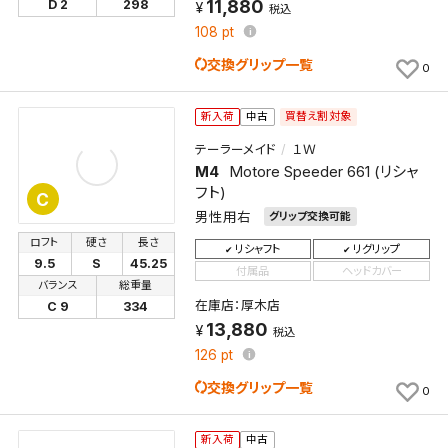
11,880
D 2
298
税込
108
pt
交換グリップ一覧
0
買替え割対象
新入荷
中古
テーラーメイド
１Ｗ
M4
Motore Speeder 661 (リシャ
フト)
C
男性用右
グリップ交換可能
ロフト
硬さ
長さ
リシャフト
リグリップ
9.5
S
45.25
付属品
ヘッドカバー
バランス
総重量
在庫店：厚木店
C 9
334
13,880
税込
126
pt
交換グリップ一覧
0
新入荷
中古