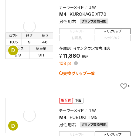
テーラーメイド
１Ｗ
M4
KUROKAGE XT70
男性用右
グリップ交換可能
リシャフト
リグリップ
ロフト
硬さ
長さ
付属品
ヘッドカバー
10.5
S
46
在庫店：イオンタウン加古川店
バランス
総重量
D
11,880
D 3
311
税込
108
pt
交換グリップ一覧
0
新入荷
中古
テーラーメイド
１Ｗ
M4
FUBUKI TM5
男性用右
グリップ交換可能
D
リシャフト
リグリップ