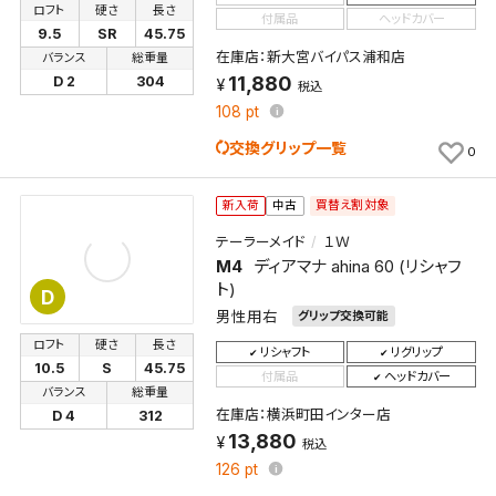
ロフト
硬さ
長さ
付属品
ヘッドカバー
9.5
SR
45.75
在庫店：新大宮バイパス浦和店
バランス
総重量
11,880
D 2
304
税込
108
pt
交換グリップ一覧
0
買替え割対象
新入荷
中古
テーラーメイド
１Ｗ
M4
ディアマナ ahina 60 (リシャフ
ト)
D
男性用右
グリップ交換可能
ロフト
硬さ
長さ
リシャフト
リグリップ
10.5
S
45.75
付属品
ヘッドカバー
バランス
総重量
在庫店：横浜町田インター店
D 4
312
13,880
税込
126
pt