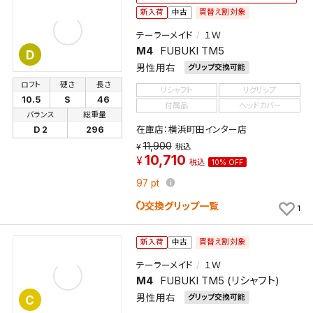
買替え割対象
新入荷
中古
テーラーメイド
１Ｗ
M4
FUBUKI TM5
D
男性用右
グリップ交換可能
ロフト
硬さ
長さ
リシャフト
リグリップ
10.5
S
46
付属品
ヘッドカバー
バランス
総重量
在庫店：横浜町田インター店
D 2
296
11,900
税込
10,710
税込
10% OFF
97
pt
交換グリップ一覧
1
買替え割対象
新入荷
中古
テーラーメイド
１Ｗ
M4
FUBUKI TM5 (リシャフト)
男性用右
グリップ交換可能
C