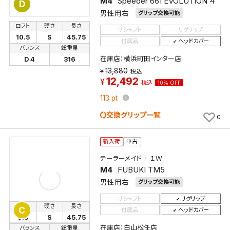
M4
Speeder 661 EVOLUTION ４
D
男性用右
グリップ交換可能
ロフト
硬さ
長さ
リシャフト
リグリップ
10.5
S
45.75
付属品
ヘッドカバー
検索条件を保存
バランス
総重量
在庫店：横浜町田インター店
D 4
316
13,880
新着通知
税込
検索条件を保存しました。
12,492
税込
10% OFF
これまで保存した検索条件は、マイページの「保存検
113
pt
新着通知を「する」にすると、この条件に一致する商品
索条件一覧」で確認できます。
が入荷した際に、メール及びお客様のアカウント内の
交換グリップ一覧
0
「お知らせ」で通知します。
新入荷
中古
保存された検索条件は変更できません。
テーラーメイド
１Ｗ
条件を変更したい場合は、マイページの「保存検索条
M4
FUBUKI TM5
件一覧」から画面を表示し、条件を変更の上、保存し直
してください。
男性用右
グリップ交換可能
リシャフト
リグリップ
ロフト
硬さ
長さ
C
保存する
付属品
ヘッドカバー
9.5
S
45.75
在庫店：白山松任店
バランス
総重量