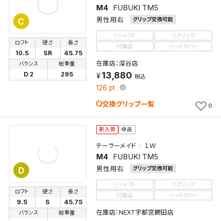
M4
FUBUKI TM5
男性用右
グリップ交換可能
C
リシャフト
リグリップ
ロフト
硬さ
長さ
付属品
ヘッドカバー
10.5
SR
45.75
在庫店：深谷店
バランス
総重量
13,880
D 2
295
税込
126
pt
交換グリップ一覧
0
新入荷
中古
テーラーメイド
１Ｗ
M4
FUBUKI TM5
男性用右
グリップ交換可能
D
リシャフト
リグリップ
ロフト
硬さ
長さ
付属品
ヘッドカバー
9.5
S
45.75
在庫店：NEXT宇都宮鶴田店
バランス
総重量