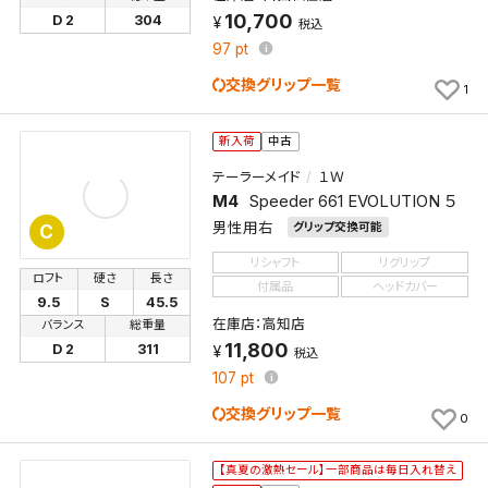
キャンセル
10,700
D 2
304
税込
97
pt
交換グリップ一覧
1
新入荷
中古
テーラーメイド
１Ｗ
M4
Speeder 661 EVOLUTION ５
男性用右
グリップ交換可能
C
リシャフト
リグリップ
ロフト
硬さ
長さ
付属品
ヘッドカバー
9.5
S
45.5
在庫店：高知店
バランス
総重量
11,800
D 2
311
税込
107
pt
交換グリップ一覧
0
【真夏の激熱セール】一部商品は毎日入れ替え