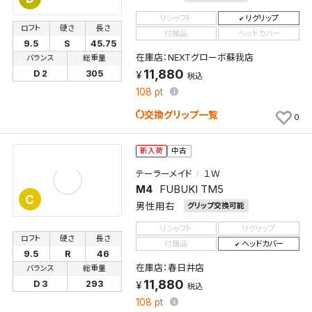
リシャフト
リグリップ
ロフト
硬さ
長さ
付属品
ヘッドカバー
9.5
S
45.75
在庫店：NEXTグローボ蘇我店
バランス
総重量
11,880
D 2
305
税込
108
pt
交換グリップ一覧
0
新入荷
中古
テーラーメイド
１Ｗ
M4
FUBUKI TM5
C
男性用右
グリップ交換可能
リシャフト
リグリップ
ロフト
硬さ
長さ
付属品
ヘッドカバー
9.5
R
46
在庫店：春日井店
バランス
総重量
11,880
D 3
293
税込
108
pt