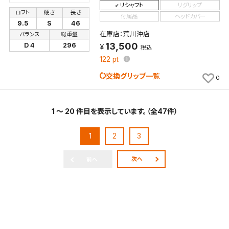
リシャフト
リグリップ
ロフト
硬さ
長さ
付属品
ヘッドカバー
9.5
S
46
在庫店：荒川沖店
バランス
総重量
13,500
D 4
296
税込
122
pt
交換グリップ一覧
0
1 ～ 20 件目を表示しています。（全47件）
1
2
3
次へ
前へ