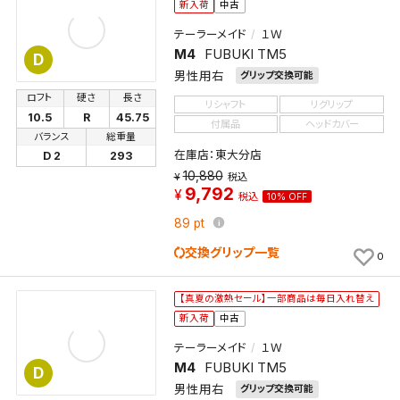
新入荷
中古
テーラーメイド
１Ｗ
M4
FUBUKI TM5
D
男性用右
グリップ交換可能
ロフト
硬さ
長さ
リシャフト
リグリップ
10.5
R
45.75
付属品
ヘッドカバー
バランス
総重量
在庫店：東大分店
D 2
293
10,880
税込
9,792
税込
10% OFF
89
pt
交換グリップ一覧
0
【真夏の激熱セール】一部商品は毎日入れ替え
新入荷
中古
テーラーメイド
１Ｗ
M4
FUBUKI TM5
D
男性用右
グリップ交換可能