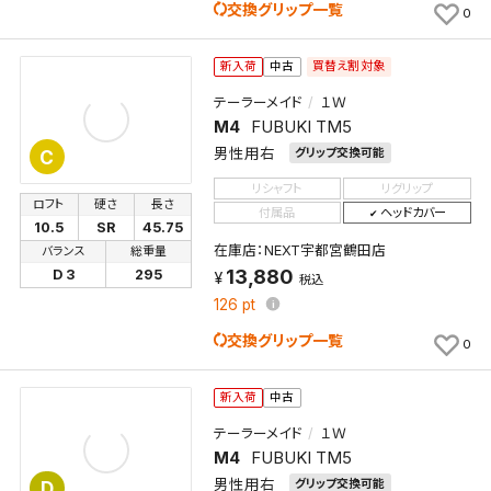
交換グリップ一覧
0
買替え割対象
新入荷
中古
テーラーメイド
１Ｗ
M4
FUBUKI TM5
男性用右
グリップ交換可能
C
リシャフト
リグリップ
ロフト
硬さ
長さ
付属品
ヘッドカバー
10.5
SR
45.75
在庫店：NEXT宇都宮鶴田店
バランス
総重量
13,880
D 3
295
税込
126
pt
交換グリップ一覧
0
新入荷
中古
テーラーメイド
１Ｗ
M4
FUBUKI TM5
男性用右
グリップ交換可能
D