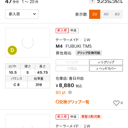
47
ランクについて
1 ～ 20
件中
件
20
40
60
表示数
新入荷
中古
テーラーメイド
１Ｗ
M4
FUBUKI TM5
D
男性用右
グリップ交換可能
リシャフト
リグリップ
ロフト
硬さ
長さ
付属品
ヘッドカバー
10.5
S
45.75
在庫店：春日井店
バランス
総重量
8,880
C 8
319
税込
80
pt
交換グリップ一覧
0
買替え割対象
新入荷
中古
テーラーメイド
１Ｗ