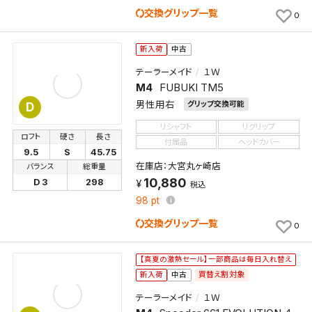
交換グリップ一覧
0
新入荷
中古
テーラーメイド
１Ｗ
M4
FUBUKI TM5
男性用右
グリップ交換可能
D
リシャフト
リグリップ
ロフト
硬さ
長さ
付属品
ヘッドカバー
9.5
S
45.75
在庫店：大宮丸ヶ崎店
バランス
総重量
10,880
D 3
298
検索条件を保存
税込
98
pt
交換グリップ一覧
この検索条件をマイページ内「保存検索条件一覧」に
0
保存します。
よく探す商品を、毎回条件指定することなく簡単に開
【真夏の激熱セール】一部商品は毎日入れ替え
買替え割対象
くことができます。
新入荷
中古
テーラーメイド
１Ｗ
検索条件