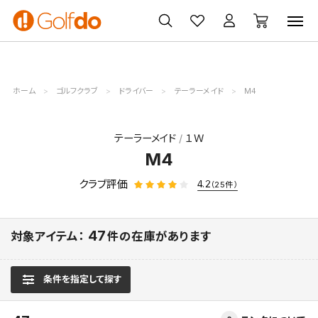
ゴルフ
ゴルフ用品
買取
クーポン
クラブ
ウェア
無料査定
一覧
ホーム
ゴルフクラブ
ドライバー
テーラーメイド
M4
テーラーメイド
１Ｗ
M4
クラブ評価
4.2
（25件）
47
対象アイテム：
件の在庫があります
条件を指定して探す