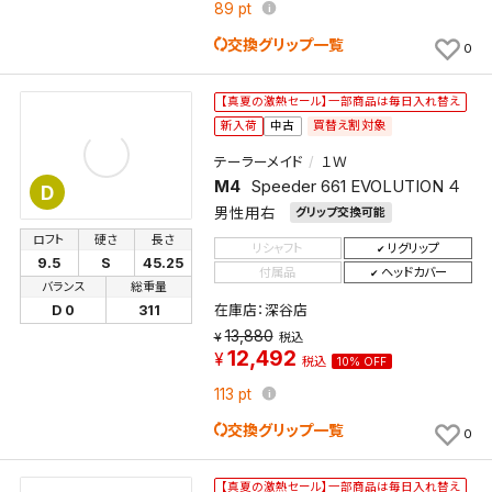
89
pt
交換グリップ一覧
0
【真夏の激熱セール】一部商品は毎日入れ替え
買替え割対象
新入荷
中古
テーラーメイド
１Ｗ
M4
Speeder 661 EVOLUTION ４
D
男性用右
グリップ交換可能
ロフト
硬さ
長さ
リシャフト
リグリップ
9.5
S
45.25
付属品
ヘッドカバー
バランス
総重量
在庫店：深谷店
D 0
311
13,880
税込
12,492
税込
10% OFF
113
pt
交換グリップ一覧
0
【真夏の激熱セール】一部商品は毎日入れ替え