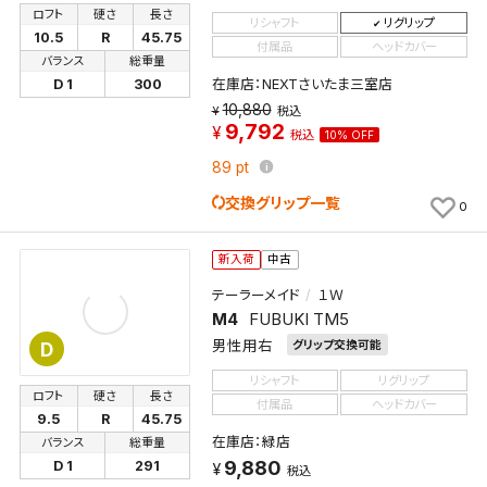
ロフト
硬さ
長さ
リシャフト
リグリップ
10.5
R
45.75
付属品
ヘッドカバー
バランス
総重量
在庫店：NEXTさいたま三室店
D 1
300
10,880
税込
9,792
税込
10% OFF
89
pt
交換グリップ一覧
0
新入荷
中古
テーラーメイド
１Ｗ
M4
FUBUKI TM5
男性用右
グリップ交換可能
D
リシャフト
リグリップ
ロフト
硬さ
長さ
付属品
ヘッドカバー
9.5
R
45.75
在庫店：緑店
バランス
総重量
9,880
D 1
291
税込