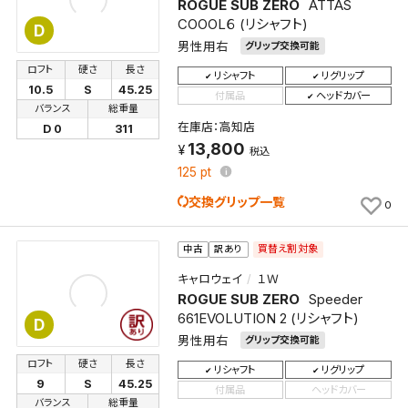
ROGUE SUB ZERO
ATTAS
COOOL６ (リシャフト)
D
男性用右
グリップ交換可能
ロフト
硬さ
長さ
リシャフト
リグリップ
10.5
S
45.25
付属品
ヘッドカバー
バランス
総重量
検索条件を保存
在庫店：高知店
D 0
311
13,800
税込
125
pt
この検索条件をマイページ内「保存検索条件一覧」に
保存します。
交換グリップ一覧
0
よく探す商品を、毎回条件指定することなく簡単に開
くことができます。
買替え割対象
中古
訳あり
キャロウェイ
１Ｗ
検索条件
ROGUE SUB ZERO
Speeder
661EVOLUTION 2 (リシャフト)
D
男性用右
グリップ交換可能
検索条件を保存
ロフト
硬さ
長さ
リシャフト
リグリップ
9
S
45.25
付属品
ヘッドカバー
バランス
総重量