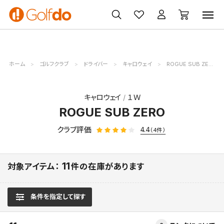
ゴルフ
ゴルフ用品
買取
クーポン
クラブ
ウェア
無料査定
一覧
ホーム
ゴルフクラブ
ドライバー
キャロウェイ
ROGUE SUB ZERO
キャロウェイ
１Ｗ
ROGUE SUB ZERO
クラブ評価
4.4
（4件）
11
対象アイテム：
件の在庫があります
条件を指定して探す