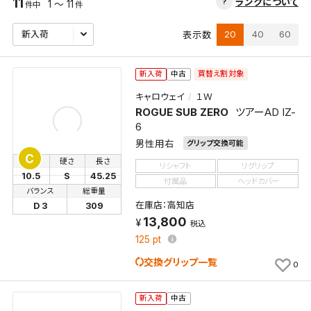
11
ランクについて
1 ～ 11
件中
件
20
40
60
表示数
買替え割対象
新入荷
中古
キャロウェイ
１Ｗ
ROGUE SUB ZERO
ツアーAD IZ-
6
男性用右
グリップ交換可能
C
ロフト
硬さ
長さ
リシャフト
リグリップ
10.5
S
45.25
付属品
ヘッドカバー
バランス
総重量
在庫店：高知店
D 3
309
13,800
税込
125
pt
交換グリップ一覧
0
新入荷
中古