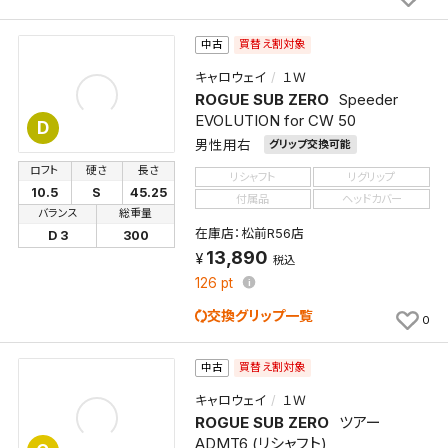
買替え割対象
中古
キャロウェイ
１Ｗ
ROGUE SUB ZERO
Speeder
EVOLUTION for CW 50
D
男性用右
グリップ交換可能
ロフト
硬さ
長さ
リシャフト
リグリップ
10.5
S
45.25
付属品
ヘッドカバー
バランス
総重量
在庫店：松前R56店
D 3
300
13,890
税込
126
pt
交換グリップ一覧
0
買替え割対象
中古
キャロウェイ
１Ｗ
ROGUE SUB ZERO
ツアー
ADMT6 (リシャフト)