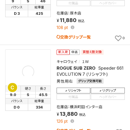
9
S
46
付属品
ヘッドカバー
バランス
総重量
在庫店：厚木店
D 3
425
11,880
税込
108
pt
交換グリップ一覧
0
買替え割対象
新入荷
中古
キャロウェイ
１Ｗ
ROGUE SUB ZERO
Speeder 661
EVOLUTION 7 (リシャフト)
男性用右
グリップ交換可能
C
ロフト
硬さ
長さ
リシャフト
リグリップ
9.0
S
45.5
付属品
ヘッドカバー
バランス
総重量
在庫店：横浜町田インター店
D 0
334
13,880
税込
126
pt