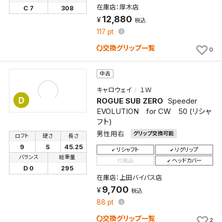
新着通知
検索条件を保存しました。
在庫店：厚木店
C 7
308
12,880
これまで保存した検索条件は、マイページの「保存検
税込
新着通知を「する」にすると、この条件に一致する商品
索条件一覧」で確認できます。
117
pt
が入荷した際に、メール及びお客様のアカウント内の
交換グリップ一覧
0
「お知らせ」で通知します。
中古
保存された検索条件は変更できません。
条件を変更したい場合は、マイページの「保存検索条
キャロウェイ
１Ｗ
件一覧」から画面を表示し、条件を変更の上、保存し直
D
ROGUE SUB ZERO
Speeder
してください。
EVOLUTION for CW 50 (リシャ
フト)
男性用右
グリップ交換可能
保存する
ロフト
硬さ
長さ
9
S
45.25
リシャフト
リグリップ
バランス
総重量
付属品
ヘッドカバー
キャンセル
D 0
295
在庫店：上田バイパス店
9,700
税込
88
pt
交換グリップ一覧
2