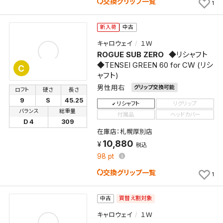
交換グリップ一覧
1
新入荷
中古
キャロウェイ
１Ｗ
ROGUE SUB ZERO
◆リシャフト
◆TENSEI GREEN 60 for CW (リシ
C
ャフト)
男性用右
グリップ交換可能
ロフト
硬さ
長さ
9
S
45.25
リシャフト
リグリップ
バランス
総重量
付属品
ヘッドカバー
D 4
309
在庫店：札幌厚別店
10,880
税込
98
pt
交換グリップ一覧
1
買替え割対象
中古
キャロウェイ
１Ｗ