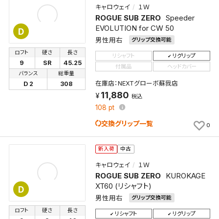
キャロウェイ
１Ｗ
ROGUE SUB ZERO
Speeder
EVOLUTION for CW 50
D
男性用右
グリップ交換可能
ロフト
硬さ
長さ
リシャフト
リグリップ
9
SR
45.25
付属品
ヘッドカバー
バランス
総重量
在庫店：NEXTグローボ蘇我店
D 2
308
11,880
税込
108
pt
交換グリップ一覧
0
新入荷
中古
キャロウェイ
１Ｗ
ROGUE SUB ZERO
KUROKAGE
XT60 (リシャフト)
D
男性用右
グリップ交換可能
ロフト
硬さ
長さ
リシャフト
リグリップ