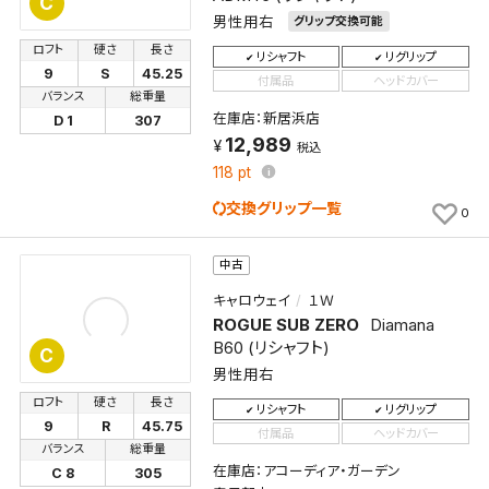
C
男性用右
グリップ交換可能
ロフト
硬さ
長さ
リシャフト
リグリップ
9
S
45.25
付属品
ヘッドカバー
バランス
総重量
在庫店：新居浜店
D 1
307
12,989
税込
118
pt
交換グリップ一覧
0
中古
キャロウェイ
１Ｗ
ROGUE SUB ZERO
Diamana
B60 (リシャフト)
C
男性用右
ロフト
硬さ
長さ
リシャフト
リグリップ
9
R
45.75
付属品
ヘッドカバー
バランス
総重量
在庫店：アコーディア・ガーデン
C 8
305