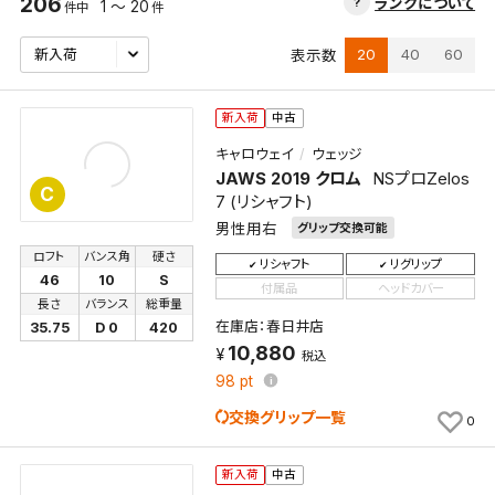
206
ランクについて
1 ～ 20
件中
件
20
40
60
表示数
新入荷
中古
キャロウェイ
ウェッジ
JAWS 2019 クロム
NSプロZelos
C
7 (リシャフト)
男性用右
グリップ交換可能
ロフト
バンス角
硬さ
リシャフト
リグリップ
46
10
S
付属品
ヘッドカバー
長さ
バランス
総重量
在庫店：春日井店
35.75
D 0
420
10,880
税込
98
pt
交換グリップ一覧
0
新入荷
中古