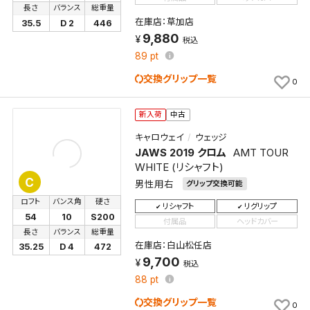
長さ
バランス
総重量
在庫店：草加店
35.5
D 2
446
9,880
税込
89
pt
交換グリップ一覧
0
新入荷
中古
キャロウェイ
ウェッジ
JAWS 2019 クロム
AMT TOUR
WHITE (リシャフト)
C
男性用右
グリップ交換可能
ロフト
バンス角
硬さ
リシャフト
リグリップ
54
10
S200
付属品
ヘッドカバー
長さ
バランス
総重量
在庫店：白山松任店
35.25
D 4
472
9,700
税込
88
pt
交換グリップ一覧
0