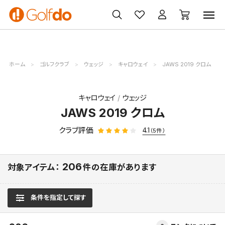
ゴルフ
ゴルフ用品
買取
クーポン
クラブ
ウェア
無料査定
一覧
ホーム
ゴルフクラブ
ウェッジ
キャロウェイ
JAWS 2019 クロム
キャロウェイ
ウェッジ
JAWS 2019 クロム
クラブ評価
4.1
（5件）
206
対象アイテム：
件の在庫があります
条件を指定して探す