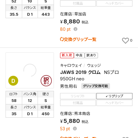
52
10
S
付属品
ヘッドカバー
長さ
バランス
総重量
在庫店：草加店
35.5
D 1
443
8,880
税込
80
pt
交換グリップ一覧
0
新入荷
中古
訳あり
キャロウェイ
ウェッジ
JAWS 2019 クロム
NSプロ
950GH neo
D
男性用右
グリップ交換可能
ロフト
バンス角
硬さ
リシャフト
リグリップ
58
12
S
付属品
ヘッドカバー
長さ
バランス
総重量
在庫店：熊本南店
35
D 1
450
5,880
税込
53
pt