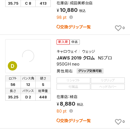
在庫店：成田美郷台店
35.75
C 8
413
10,880
税込
98
pt
交換グリップ一覧
0
新入荷
中古
キャロウェイ
ウェッジ
JAWS 2019 クロム
NSプロ
950GH neo
D
男性用右
グリップ交換可能
ロフト
バンス角
硬さ
リシャフト
リグリップ
56
12
S
付属品
ヘッドカバー
長さ
バランス
総重量
在庫店：緑店
35.25
D 2
448
8,880
税込
80
pt
交換グリップ一覧
0