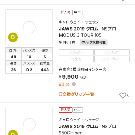
新入荷
中古
キャロウェイ
ウェッジ
JAWS 2019 クロム
NSプロ
MODUS 3 TOUR 105
D
男性用右
グリップ交換可能
ロフト
バンス角
硬さ
リシャフト
リグリップ
48
10
S
付属品
ヘッドカバー
長さ
バランス
総重量
在庫店：横浜町田インター店
36
D 2
443
9,900
税込
90
pt
交換グリップ一覧
0
新入荷
中古
キャロウェイ
ウェッジ
JAWS 2019 クロム
NSプロ
950GH neo
D