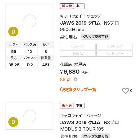
新入荷
中古
キャロウェイ
ウェッジ
JAWS 2019 クロム
NSプロ
950GH neo
D
男性用右
グリップ交換可能
ロフト
バンス角
硬さ
リシャフト
リグリップ
56
12
S
付属品
ヘッドカバー
長さ
バランス
総重量
在庫店：水戸店
35.25
D 2
451
9,880
税込
89
pt
交換グリップ一覧
0
新入荷
中古
キャロウェイ
ウェッジ
D
JAWS 2019 クロム
NSプロ
MODUS 3 TOUR 105
男性用右
グリップ交換可能