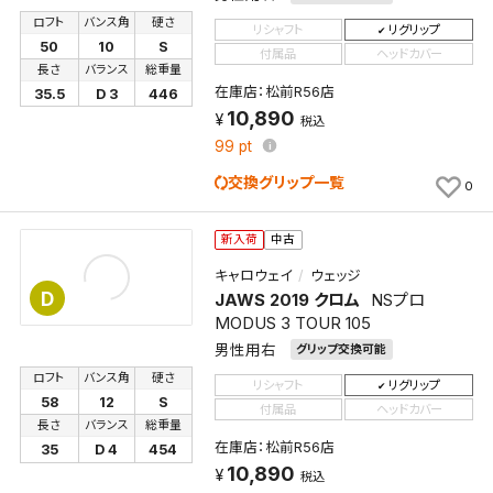
ロフト
バンス角
硬さ
リシャフト
リグリップ
50
10
S
付属品
ヘッドカバー
長さ
バランス
総重量
在庫店：松前R56店
35.5
D 3
446
10,890
税込
99
pt
交換グリップ一覧
0
新入荷
中古
キャロウェイ
ウェッジ
D
JAWS 2019 クロム
NSプロ
MODUS 3 TOUR 105
男性用右
グリップ交換可能
検索条件を保存
ロフト
バンス角
硬さ
リシャフト
リグリップ
58
12
S
付属品
ヘッドカバー
長さ
バランス
総重量
この検索条件をマイページ内「保存検索条件一覧」に
在庫店：松前R56店
35
D 4
454
保存します。
10,890
税込
よく探す商品を、毎回条件指定することなく簡単に開