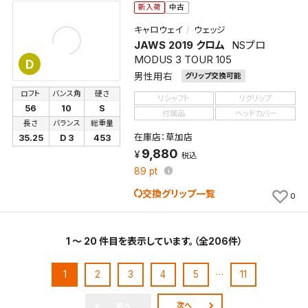
新入荷
中古
キャロウェイ
ウェッジ
JAWS 2019 クロム
NSプロ
MODUS 3 TOUR 105
D
男性用右
グリップ交換可能
ロフト
バンス角
硬さ
リシャフト
リグリップ
56
10
S
付属品
ヘッドカバー
長さ
バランス
総重量
在庫店：草加店
35.25
D 3
453
9,880
税込
89
pt
交換グリップ一覧
0
1 ～ 20 件目を表示しています。（全206件）
…
1
2
3
4
5
11
次へ
前へ