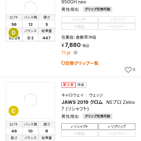
950GH neo
男性用右
グリップ交換可能
ロフト
バンス角
硬さ
リシャフト
リグリップ
56
12
S
付属品
ヘッドカバー
長さ
バランス
総重量
D
在庫店：倉敷笹沖店
35.25
D 2
447
7,880
税込
71
pt
交換グリップ一覧
0
新入荷
中古
キャロウェイ
ウェッジ
JAWS 2019 クロム
NSプロ Zelos
7 (リシャフト)
C
男性用右
グリップ交換可能
ロフト
バンス角
硬さ
リシャフト
リグリップ
46
10
R
付属品
ヘッドカバー
長さ
バランス
総重量