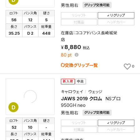
男性用右
グリップ交換可能
ロフト
バンス角
硬さ
リシャフト
リグリップ
56
12
S
付属品
ヘッドカバー
長さ
バランス
総重量
在庫店：ココアドバンス長崎城栄
35.25
D 2
448
店
8,880
税込
80
pt
交換グリップ一覧
0
新入荷
中古
キャロウェイ
ウェッジ
JAWS 2019 クロム
NSプロ
950GH neo
D
男性用右
グリップ交換可能
ロフト
バンス角
硬さ
リシャフト
リグリップ
52
10
-
付属品
ヘッドカバー
長さ
バランス
総重量