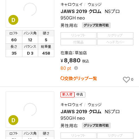
キャロウェイ
ウェッジ
JAWS 2019 クロム
NSプロ
950GH neo
D
男性用右
グリップ交換可能
ロフト
バンス角
硬さ
リシャフト
リグリップ
60
12
S
付属品
ヘッドカバー
長さ
バランス
総重量
在庫店：草加店
35
D 3
458
8,880
税込
80
pt
交換グリップ一覧
0
新入荷
中古
キャロウェイ
ウェッジ
JAWS 2019 クロム
NSプロ
950GH neo
D
男性用右
グリップ交換可能
ロフト
バンス角
硬さ
リシャフト
リグリップ