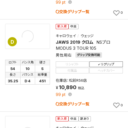
99
pt
くことができます。
交換グリップ一覧
0
検索条件
新入荷
中古
キャロウェイ
ウェッジ
D
JAWS 2019 クロム
NSプロ
検索条件を保存
MODUS 3 TOUR 105
男性用右
グリップ交換可能
新着通知
検索条件を保存しました。
ロフト
バンス角
硬さ
リシャフト
リグリップ
これまで保存した検索条件は、マイページの「保存検
54
10
S
付属品
ヘッドカバー
新着通知を「する」にすると、この条件に一致する商品
索条件一覧」で確認できます。
長さ
バランス
総重量
在庫店：松前R56店
が入荷した際に、メール及びお客様のアカウント内の
35.25
D 4
451
10,890
「お知らせ」で通知します。
税込
99
pt
保存された検索条件は変更できません。
交換グリップ一覧
0
条件を変更したい場合は、マイページの「保存検索条
件一覧」から画面を表示し、条件を変更の上、保存し直
新入荷
中古
訳あり
してください。