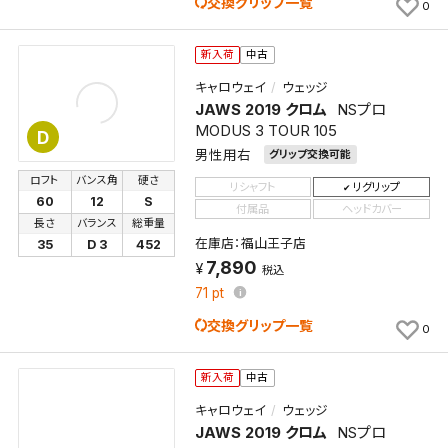
交換グリップ一覧
0
新入荷
中古
キャロウェイ
ウェッジ
JAWS 2019 クロム
NSプロ
MODUS 3 TOUR 105
D
男性用右
グリップ交換可能
ロフト
バンス角
硬さ
リシャフト
リグリップ
60
12
S
付属品
ヘッドカバー
長さ
バランス
総重量
在庫店：福山王子店
35
D 3
452
7,890
税込
71
pt
交換グリップ一覧
0
新入荷
中古
キャロウェイ
ウェッジ
JAWS 2019 クロム
NSプロ