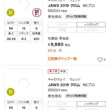
キャロウェイ
ウェッジ
JAWS 2019 クロム
NSプロ
保存する
950GH neo
D
男性用右
グリップ交換可能
キャンセル
ロフト
バンス角
硬さ
リシャフト
リグリップ
56
12
S
付属品
ヘッドカバー
長さ
バランス
総重量
在庫店：草加店
35.25
D 2
451
9,880
税込
89
pt
交換グリップ一覧
0
新入荷
中古
キャロウェイ
ウェッジ
JAWS 2019 クロム
NSプロ
950GH neo
D
男性用右
グリップ交換可能
ロフト
バンス角
硬さ
リシャフト
リグリップ
50
10
S
付属品
ヘッドカバー