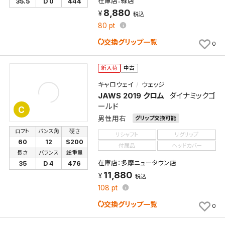
在庫店：緑店
35.5
D 0
444
8,880
税込
80
pt
交換グリップ一覧
0
新入荷
中古
キャロウェイ
ウェッジ
JAWS 2019 クロム
ダイナミックゴ
ールド
C
男性用右
グリップ交換可能
ロフト
バンス角
硬さ
リシャフト
リグリップ
60
12
S200
付属品
ヘッドカバー
長さ
バランス
総重量
在庫店：多摩ニュータウン店
35
D 4
476
11,880
税込
108
pt
交換グリップ一覧
0