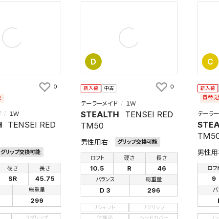
D
C
0
0
新入荷
中古
新入荷
象
買替え
テーラーメイド
１Ｗ
STEALTH
TENSEI RED
ド
１Ｗ
テーラー
H
TENSEI RED
STE
TM50
TM5
男性用右
グリップ交換可能
男性用
グリップ交換可能
ロフト
硬さ
長さ
10.5
R
46
硬さ
長さ
ロフ
SR
45.75
9
バランス
総重量
D 3
296
総重量
バ
299
リシャフト
リグリップ
リグリップ
付属品
ヘッドカバー
リ