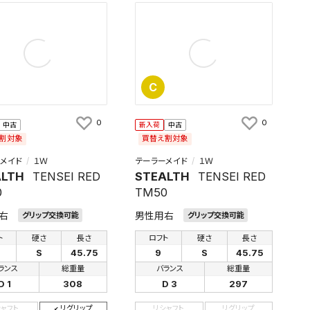
C
0
0
中古
新入荷
中古
割対象
買替え割対象
メイド
１Ｗ
テーラーメイド
１Ｗ
ALTH
TENSEI RED
STEALTH
TENSEI RED
0
TM50
右
男性用右
グリップ交換可能
グリップ交換可能
ト
硬さ
長さ
ロフト
硬さ
長さ
S
45.75
9
S
45.75
ランス
総重量
バランス
総重量
D 1
308
D 3
297
シャフト
リグリップ
リシャフト
リグリップ