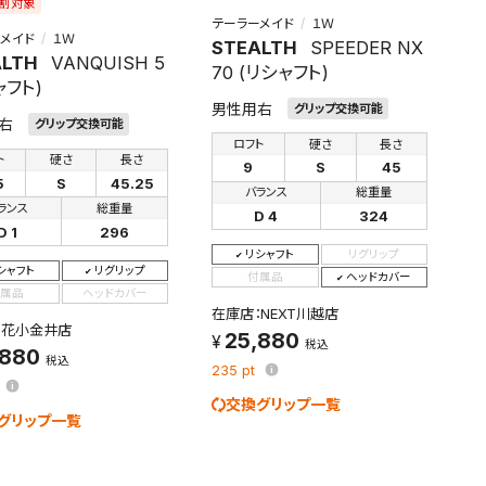
割対象
テーラーメイド
１Ｗ
メイド
１Ｗ
STEALTH
SPEEDER NX
ALTH
VANQUISH 5
70 (リシャフト)
ャフト)
男性用右
グリップ交換可能
右
グリップ交換可能
ロフト
硬さ
長さ
ト
硬さ
長さ
9
S
45
5
S
45.25
バランス
総重量
ランス
総重量
D 4
324
D 1
296
リシャフト
リグリップ
シャフト
リグリップ
付属品
ヘッドカバー
属品
ヘッドカバー
在庫店：NEXT川越店
：花小金井店
25,880
税込
,880
税込
235
pt
交換グリップ一覧
グリップ一覧