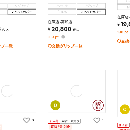
リ
リグリップ
リシャフト
リグリップ
付
ヘッドカバー
付属品
ヘッドカバー
在庫店
在庫店：高知店
19
8
20,800
税込
税込
180
pt
189
pt
交換
ップ一覧
交換グリップ一覧
D
C
0
1
新入荷
中古
訳あり
新入荷
象
買替え割対象