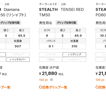
ド
１Ｗ
テーラーメイド
１Ｗ
テーラー
H
Diamana
STEALTH
TENSEI RED
STE
M50 (リシャフト)
TM50
PD60
男性用右
男性用
グリップ交換可能
グリップ交換可能
硬さ
長さ
ロフト
硬さ
長さ
ロフ
S
45.5
9
S
45.5
10.
総重量
バランス
総重量
バ
307
D 1
310
ト
リグリップ
リシャフト
リグリップ
リ
ヘッドカバー
付属品
ヘッドカバー
付
店
在庫店：水戸店
在庫店
0
21,880
21
税込
税込
198
pt
198
pt
ップ一覧
交換グリップ一覧
交換