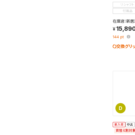
検索条件
リシャフト
これまで
付属品
新着通知
のアカウ
在庫店：新居
15,89
保存さ
144
pt
条件を
交換グリ
の上、
D
新入荷
中古
買替え割対