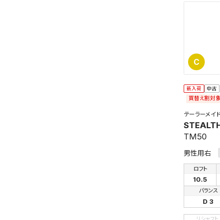
C
新入荷
中古
買替え割対
テーラーメイ
STEALT
TM50
男性用右
ロフト
10.5
バランス
D 3
リシャフト