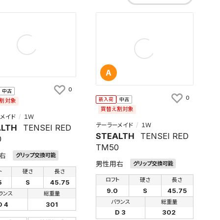
A
0
中古
0
新入荷
中古
割対象
買替え割対象
メイド
１Ｗ
テーラーメイド
１Ｗ
ALTH
TENSEI RED
STEALTH
TENSEI RED
0
TM50
右
グリップ交換可能
男性用右
グリップ交換可能
ト
硬さ
長さ
ロフト
硬さ
長さ
5
S
45.75
9.0
S
45.75
ランス
総重量
バランス
総重量
D 4
301
D 3
302