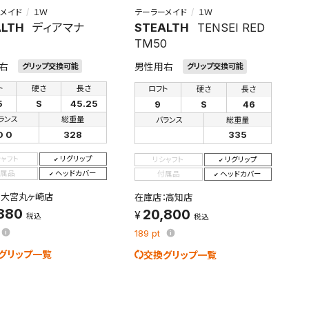
メイド
１Ｗ
テーラーメイド
１Ｗ
ALTH
ディアマナ
STEALTH
TENSEI RED
TM50
右
男性用右
グリップ交換可能
グリップ交換可能
ト
硬さ
長さ
ロフト
硬さ
長さ
5
S
45.25
9
S
46
ランス
総重量
バランス
総重量
D 0
328
335
シャフト
リグリップ
リシャフト
リグリップ
属品
ヘッドカバー
付属品
ヘッドカバー
：大宮丸ヶ崎店
在庫店：高知店
,880
20,800
税込
税込
189
pt
グリップ一覧
交換グリップ一覧