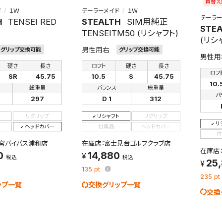
買替え
ド
１Ｗ
テーラーメイド
１Ｗ
テーラー
H
TENSEI RED
STEALTH
SIM用純正
STE
TENSEITM50 (リシャフト)
(リシ
男性用右
グリップ交換可能
グリップ交換可能
男性用
硬さ
長さ
ロフト
硬さ
長さ
ロフ
SR
45.75
10.5
S
45.75
10.
総重量
バランス
総重量
バ
297
D 1
312
リグリップ
リシャフト
リグリップ
リ
ヘッドカバー
付属品
ヘッドカバー
付
宮バイパス浦和店
在庫店：富士見台ゴルフクラブ店
在庫店
0
14,880
税込
税込
25
135
pt
235
pt
ップ一覧
交換グリップ一覧
交換