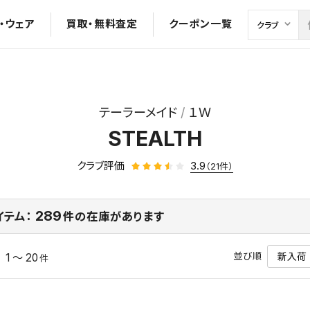
・ウェア
買取・無料査定
クーポン一覧
テーラーメイド
１Ｗ
STEALTH
クラブ評価
3.9
（21件）
289
イテム：
件の在庫があります
並び順
1 ～ 20
中
件