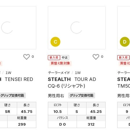
C
D
検索条件を保存
0
0
新入荷
中古
新入荷
象
買替え割対象
買替え
条件をマイページ内「保存検索条件一覧」に保存します。
商品を、毎回条件指定することなく簡単に開くことができます。
ド
１Ｗ
テーラーメイド
１Ｗ
テーラー
H
TENSEI RED
STEALTH
TOUR AD
STE
CQ-6 (リシャフト)
TM5
件
男性用右
男性用
グリップ交換可能
グリップ交換可能
硬さ
長さ
ロフト
硬さ
長さ
ロフ
SR
45.75
10.5
S
45.25
9
検索条件を保存
総重量
バランス
総重量
バ
299
D 0
312
知