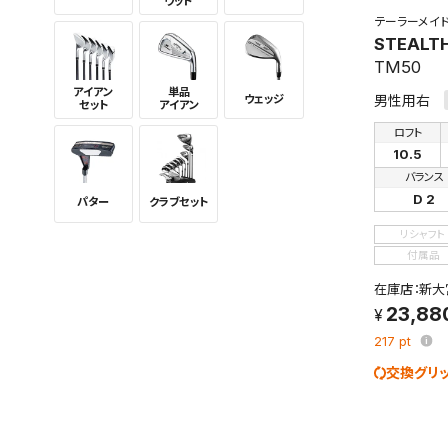
ウッド
テーラーメイ
STEALT
TM50
アイアン
単品
ウェッジ
男性用右
セット
アイアン
ロフト
10.5
バランス
D 2
パター
クラブセット
リシャフト
付属品
在庫店：新大
23,88
217
pt
交換グリ