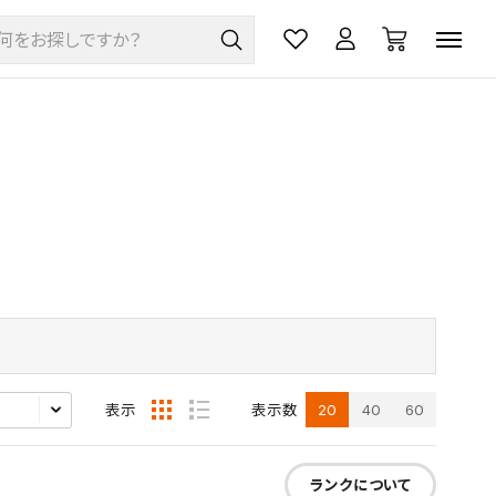
20
40
60
表示
表示数
ランクについて