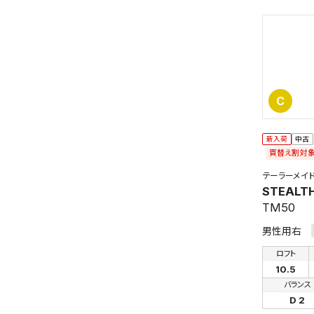
C
新入荷
中古
買替え割対
この検索
よく探す
テーラーメイ
STEALT
TM50
検索条
男性用右
ロフト
10.5
バランス
D 2
新着通