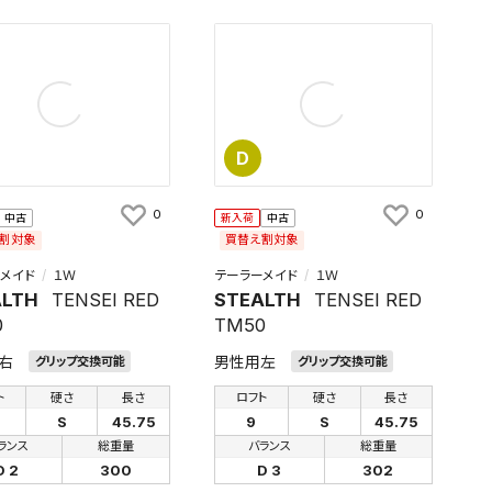
D
0
0
中古
新入荷
中古
割対象
買替え割対象
メイド
１Ｗ
テーラーメイド
１Ｗ
ALTH
TENSEI RED
STEALTH
TENSEI RED
0
TM50
右
男性用左
グリップ交換可能
グリップ交換可能
ト
硬さ
長さ
ロフト
硬さ
長さ
S
45.75
9
S
45.75
ランス
総重量
バランス
総重量
D 2
300
D 3
302