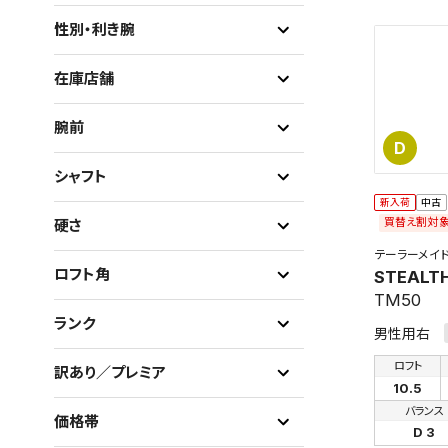
性別・利き腕
在庫店舗
腕前
D
シャフト
新入荷
中古
買替え割対
硬さ
テーラーメイ
ロフト角
STEALT
TM50
ランク
男性用右
ロフト
訳あり／プレミア
10.5
バランス
価格帯
D 3