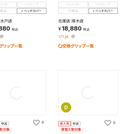
シャフト
リグリップ
リシャフト
リグリップ
す。
属品
ヘッドカバー
付属品
ヘッドカバー
及びお客様
：水戸店
在庫店：厚木店
,880
18,880
税込
税込
171
pt
条件を変更
グリップ一覧
交換グリップ一覧
D
0
0
中古
新入荷
中古
割対象
買替え割対象