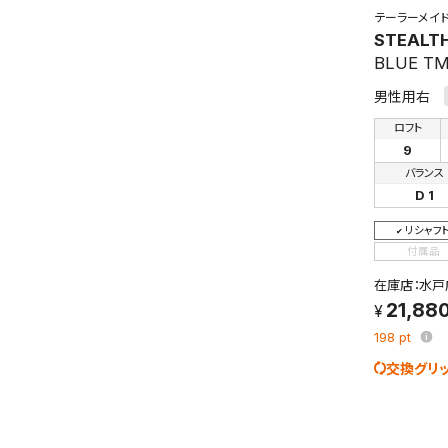
テーラーメイ
STEALT
BLUE T
男性用右
ロフト
9
バランス
D 1
リシャフ
付属品
在庫店：水戸
21,88
198
pt
交換グリ