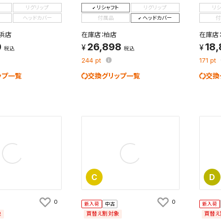
を保存しました。
リグリップ
リシャフト
リグリップ
リ
保存した検索条件は、マイページの「保存検索条件一覧」で確認できま
ヘッドカバー
付属品
ヘッドカバー
付
を「する」にすると、この条件に一致する商品が入荷した際に、メール
ント内の「お知らせ」で通知します。
浜店
在庫店：柏店
在庫店
0
26,898
18
税込
税込
れた検索条件は変更できません。
244
pt
171
pt
変更したい場合は、マイページの「保存検索条件一覧」から画面を表示し、
ップ一覧
交換グリップ一覧
交換
保存し直してください。
保存する
キャンセル
C
D
0
0
新入荷
中古
新入荷
象
買替え割対象
買替え