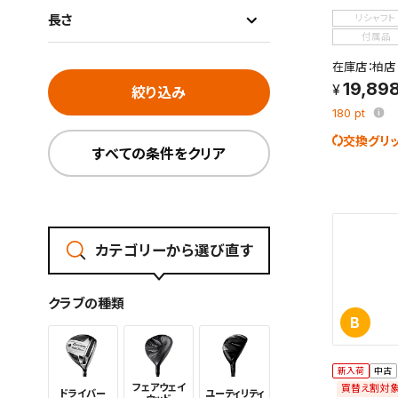
長さ
リシャフト
付属品
在庫店：柏店
19,89
絞り込み
180
pt
交換グリ
すべての条件をクリア
カテゴリーから選び直す
クラブの種類
B
新入荷
中古
フェアウェイ
買替え割対
ドライバー
ユーティリ
ティ