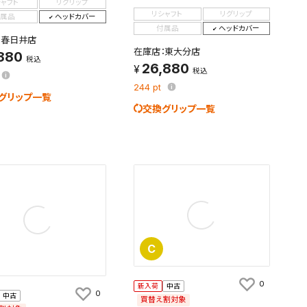
シャフト
リグリップ
リシャフト
リグリップ
属品
ヘッドカバー
付属品
ヘッドカバー
：春日井店
在庫店：東大分店
,880
税込
26,880
税込
244
pt
グリップ一覧
交換グリップ一覧
C
0
新入荷
中古
0
中古
買替え割対象