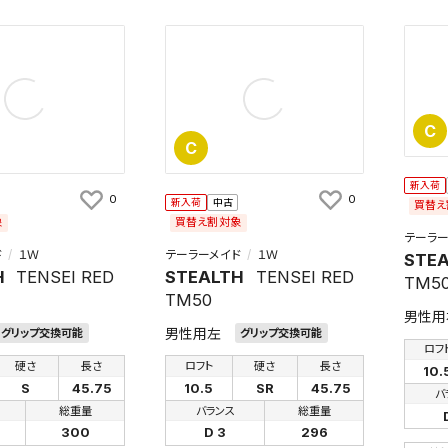
C
C
新入荷
0
0
新入荷
中古
買替え
象
買替え割対象
テーラー
ド
１Ｗ
テーラーメイド
１Ｗ
STE
H
TENSEI RED
STEALTH
TENSEI RED
TM5
TM50
男性用
男性用左
グリップ交換可能
グリップ交換可能
ロフ
硬さ
長さ
ロフト
硬さ
長さ
10.
S
45.75
10.5
SR
45.75
バ
総重量
バランス
総重量
300
D 3
296