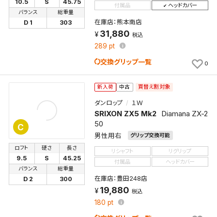
10.5
S
45.75
付属品
ヘッドカバー
バランス
総重量
在庫店：熊本南店
D 1
303
31,880
税込
289
pt
交換グリップ一覧
0
買替え割対象
新入荷
中古
ダンロップ
１Ｗ
SRIXON ZX5 Mk2
Diamana ZX-2
50
C
男性用右
グリップ交換可能
ロフト
硬さ
長さ
リシャフト
リグリップ
9.5
S
45.25
付属品
ヘッドカバー
バランス
総重量
在庫店：豊田248店
D 2
300
19,880
税込
180
pt