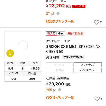
25,880
税込
保存します。
23,292
税込
10% OFF
よく探す商品を、毎回条件指定することなく簡単に開
211
pt
くことができます。
交換グリップ一覧
2
検索条件
買替え割対象
新入荷
中古
ダンロップ
１Ｗ
SRIXON ZX5 Mk2
SPEEDER NX
検索条件を保存
GREEN 50
C
男性用右
グリップ交換可能
新着通知
検索条件を保存しました。
ロフト
硬さ
長さ
リシャフト
リグリップ
これまで保存した検索条件は、マイページの「保存検
9.5
S
45.75
付属品
ヘッドカバー
新着通知を「する」にすると、この条件に一致する商品
索条件一覧」で確認できます。
バランス
総重量
が入荷した際に、メール及びお客様のアカウント内の
在庫店：南風原店
D 2
306
29,200
「お知らせ」で通知します。
税込
265
pt
保存された検索条件は変更できません。
交換グリップ一覧
1
条件を変更したい場合は、マイページの「保存検索条
件一覧」から画面を表示し、条件を変更の上、保存し直