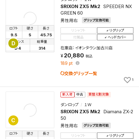
SRIXON ZX5 Mk2
SPEEDER NX
GREEN 60
男性用右
グリップ交換可能
ロフト
硬さ
長さ
リシャフト
リグリップ
9.5
S
45.75
付属品
ヘッドカバー
バランス
総重量
D
在庫店：イオンタウン加古川店
D 4
314
20,880
税込
189
pt
交換グリップ一覧
1
買替え割対象
新入荷
中古
ダンロップ
１Ｗ
SRIXON ZX5 Mk2
Diamana ZX-2
50
C
男性用右
グリップ交換可能
ロフト
硬さ
長さ
リシャフト
リグリップ