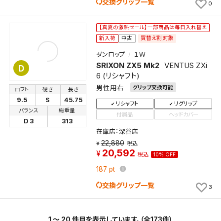
交換グリップ一覧
0
【真夏の激熱セール】一部商品は毎日入れ替え
買替え割対象
新入荷
中古
ダンロップ
１Ｗ
SRIXON ZX5 Mk2
VENTUS ZXi
D
6 (リシャフト)
男性用右
グリップ交換可能
ロフト
硬さ
長さ
9.5
S
45.75
リシャフト
リグリップ
バランス
総重量
付属品
ヘッドカバー
D 3
313
在庫店：深谷店
22,880
税込
20,592
税込
10% OFF
187
pt
交換グリップ一覧
3
1 ～ 20 件目を表示しています。（全173件）