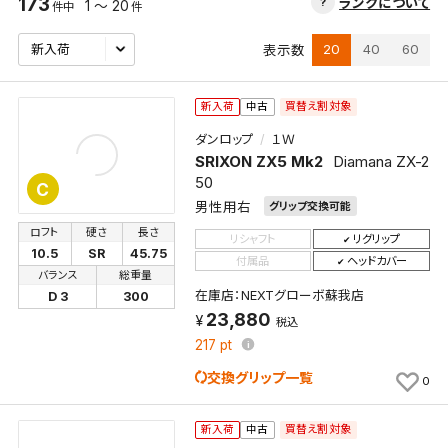
173
ランクについて
1 ～ 20
件中
件
20
40
60
表示数
買替え割対象
新入荷
中古
ダンロップ
１Ｗ
SRIXON ZX5 Mk2
Diamana ZX-2
50
C
男性用右
グリップ交換可能
ロフト
硬さ
長さ
リシャフト
リグリップ
10.5
SR
45.75
付属品
ヘッドカバー
バランス
総重量
在庫店：NEXTグローボ蘇我店
D 3
300
23,880
税込
217
pt
交換グリップ一覧
0
買替え割対象
新入荷
中古