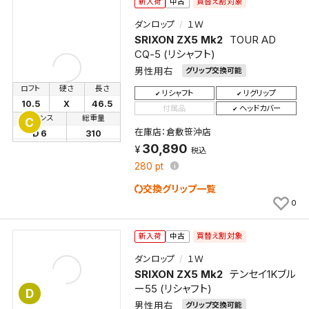
買替え割対象
新入荷
中古
ダンロップ
１Ｗ
SRIXON ZX5 Mk2
TOUR AD
CQ-5 (リシャフト)
男性用右
グリップ交換可能
ロフト
硬さ
長さ
リシャフト
リグリップ
10.5
X
46.5
付属品
ヘッドカバー
バランス
総重量
C
在庫店：倉敷笹沖店
D 6
310
30,890
税込
280
pt
交換グリップ一覧
0
買替え割対象
新入荷
中古
ダンロップ
１Ｗ
SRIXON ZX5 Mk2
テンセイ1Kブル
ー55 (リシャフト)
D
男性用右
グリップ交換可能