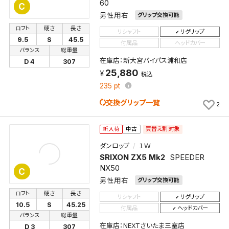
60
C
男性用右
グリップ交換可能
ロフト
硬さ
長さ
リシャフト
リグリップ
9.5
S
45.5
付属品
ヘッドカバー
バランス
総重量
在庫店：新大宮バイパス浦和店
D 4
307
25,880
税込
235
pt
交換グリップ一覧
2
買替え割対象
新入荷
中古
ダンロップ
１Ｗ
SRIXON ZX5 Mk2
SPEEDER
NX50
C
男性用右
グリップ交換可能
ロフト
硬さ
長さ
リシャフト
リグリップ
10.5
S
45.25
付属品
ヘッドカバー
バランス
総重量
在庫店：NEXTさいたま三室店
D 3
307