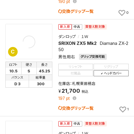
190
pt
交換グリップ一覧
0
買替え割対象
新入荷
中古
ダンロップ
１Ｗ
SRIXON ZX5 Mk2
Diamana ZX-2
50
C
男性用右
グリップ交換可能
ロフト
硬さ
長さ
リシャフト
リグリップ
10.5
S
45.25
付属品
ヘッドカバー
バランス
総重量
在庫店：札幌東苗穂店
D 3
300
21,700
税込
197
pt
交換グリップ一覧
1
買替え割対象
新入荷
中古
ダンロップ
１Ｗ