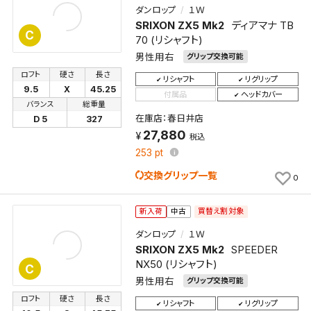
ダンロップ
１Ｗ
SRIXON ZX5 Mk2
ディアマナ TB
C
70 (リシャフト)
男性用右
グリップ交換可能
ロフト
硬さ
長さ
リシャフト
リグリップ
9.5
X
45.25
付属品
ヘッドカバー
バランス
総重量
在庫店：春日井店
D 5
327
27,880
税込
253
pt
交換グリップ一覧
0
買替え割対象
新入荷
中古
ダンロップ
１Ｗ
SRIXON ZX5 Mk2
SPEEDER
NX50 (リシャフト)
C
男性用右
グリップ交換可能
ロフト
硬さ
長さ
リシャフト
リグリップ