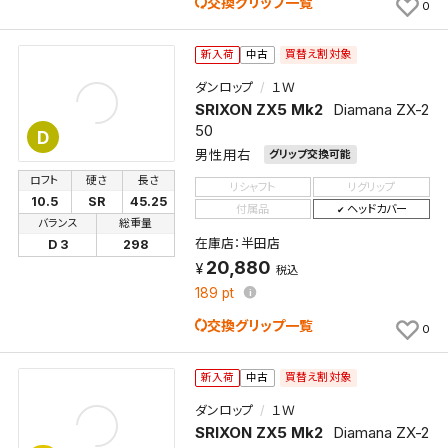
交換グリップ一覧
0
買替え割対象
新入荷
中古
ダンロップ
１Ｗ
SRIXON ZX5 Mk2
Diamana ZX-2
50
D
男性用右
グリップ交換可能
ロフト
硬さ
長さ
リシャフト
リグリップ
10.5
SR
45.25
付属品
ヘッドカバー
バランス
総重量
在庫店：半田店
D 3
298
20,880
税込
189
pt
交換グリップ一覧
0
買替え割対象
新入荷
中古
ダンロップ
１Ｗ
SRIXON ZX5 Mk2
Diamana ZX-2