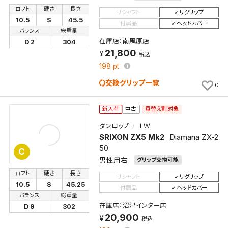
ロフト
硬さ
長さ
リシャフト
リグリップ
10.5
S
45.5
付属品
ヘッドカバー
バランス
総重量
在庫店：南風原店
D 2
304
21,800
税込
198
pt
交換グリップ一覧
0
買替え割対象
新入荷
中古
ダンロップ
１Ｗ
SRIXON ZX5 Mk2
Diamana ZX-2
50
C
男性用右
グリップ交換可能
ロフト
硬さ
長さ
リシャフト
リグリップ
10.5
S
45.25
付属品
ヘッドカバー
バランス
総重量
在庫店：沼津インター店
D 9
302
20,900
税込