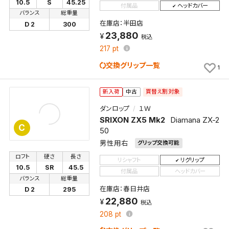
10.5
S
45.25
付属品
ヘッドカバー
バランス
総重量
在庫店：半田店
D 2
300
23,880
税込
217
pt
交換グリップ一覧
1
買替え割対象
新入荷
中古
ダンロップ
１Ｗ
SRIXON ZX5 Mk2
Diamana ZX-2
C
50
男性用右
グリップ交換可能
ロフト
硬さ
長さ
リシャフト
リグリップ
10.5
SR
45.5
付属品
ヘッドカバー
バランス
総重量
在庫店：春日井店
D 2
295
22,880
税込
208
pt