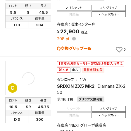
ロフト
硬さ
長さ
リシャフト
リグリップ
9.5
S
45.5
付属品
ヘッドカバー
バランス
総重量
在庫店：沼津インター店
D 3
304
22,900
税込
208
pt
交換グリップ一覧
0
【真夏の激熱セール】一部商品は毎日入れ替え
買替え割対象
新入荷
中古
ダンロップ
１Ｗ
SRIXON ZX5 Mk2
Diamana ZX-2
C
50
男性用右
グリップ交換可能
ロフト
硬さ
長さ
10.5
SR
45.75
リシャフト
リグリップ
検索条件を保存
バランス
総重量
付属品
ヘッドカバー
D 3
300
在庫店：NEXTグローボ蘇我店
この検索条件をマイページ内「保存検索条件一覧」に