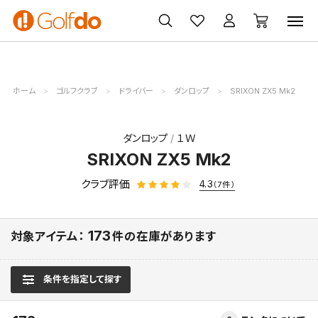
ゴルフ
ゴルフ用品
買取
クーポン
クラブ
ウェア
無料査定
一覧
ホーム
ゴルフクラブ
ドライバー
ダンロップ
SRIXON ZX5 Mk2
ダンロップ
１Ｗ
SRIXON ZX5 Mk2
クラブ評価
4.3
（7件）
173
対象アイテム：
件の在庫があります
条件を指定して探す