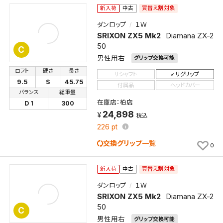
買替え割対象
新入荷
中古
してください。
ダンロップ
１Ｗ
SRIXON ZX5 Mk2
Diamana ZX-2
保存する
50
C
男性用右
グリップ交換可能
キャンセル
ロフト
硬さ
長さ
リシャフト
リグリップ
9.5
S
45.75
付属品
ヘッドカバー
バランス
総重量
在庫店：柏店
D 1
300
24,898
税込
226
pt
交換グリップ一覧
0
買替え割対象
新入荷
中古
ダンロップ
１Ｗ
SRIXON ZX5 Mk2
Diamana ZX-2
50
C
男性用右
グリップ交換可能