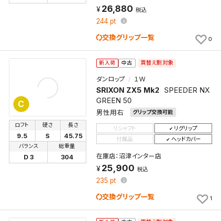
26,880
税込
244
pt
交換グリップ一覧
0
買替え割対象
新入荷
中古
ダンロップ
１Ｗ
SRIXON ZX5 Mk2
SPEEDER NX
GREEN 50
C
男性用右
グリップ交換可能
ロフト
硬さ
長さ
リシャフト
リグリップ
9.5
S
45.75
付属品
ヘッドカバー
バランス
総重量
在庫店：沼津インター店
D 3
304
25,900
税込
235
pt
交換グリップ一覧
1