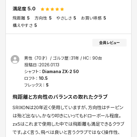
5.0
満足度
飛距離
5
方向性
5
やさしさ
5
お買い得感
5
構えやすさ
5
男性 （70才）
ゴルフ歴：31年
HC： 90台
投稿日：
2026.01.13
シャフト：
Diamana ZX-2 50
ロフト：
10.5
フレックス：
S
飛距離と方向性のバランスの取れたクラブ
SRIXONは20年近く使用していますが、方向性はチーピン
は殆ど出ない。かなり叩きにいってもドローボール程度。
zx5はこれまで使用した中では飛距離も満足できるクラブ
です。よく言う、飛べは良いと言うクラブではなく操作性、