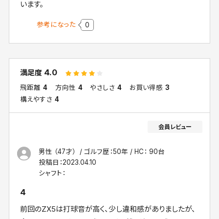
います。
参考になった
0
4.0
満足度
飛距離
4
方向性
4
やさしさ
4
お買い得感
3
構えやすさ
4
男性 （47才）
ゴルフ歴：50年
HC： 90台
投稿日：
2023.04.10
シャフト：
4
前回のZX5は打球音が高く、少し違和感がありましたが、