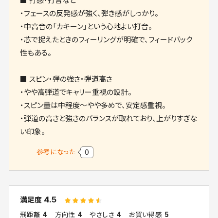
■ 打感・打音など
・フェースの反発感が強く、弾き感がしっかり。
・中高音の「カキーン」という心地よい打音。
・芯で捉えたときのフィーリングが明確で、フィードバック
性もある。
■ スピン・弾の強さ・弾道高さ
・やや高弾道でキャリー重視の設計。
・スピン量は中程度〜やや多めで、安定感重視。
・弾道の高さと強さのバランスが取れており、上がりすぎな
い印象。
参考になった
0
4.5
満足度
飛距離
4
方向性
4
やさしさ
4
お買い得感
5