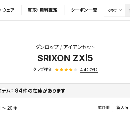
・ウェア
買取・無料査定
クーポン一覧
ダンロップ
アイアンセット
SRIXON ZXi5
クラブ評価
4.4
（17件）
84
イテム：
件の在庫があります
並び順
1 ～ 20
件