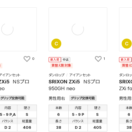
C
C
0
1
新入荷
中古
新入荷
象
買替え割対象
買替え
アイアンセット
ダンロップ
アイアンセット
ダンロッ
ZXi5
NSプロ
SRIXON ZXi5
NSプロ
SRIX
eo
950GH neo
ZXi f
男性用右
男性用
グリップ交換可能
グリップ交換可能
内容
硬さ
本数
内容
硬さ
本
5 - 9 P,A
S
6
5 - 9 P
S
6
バランス
総重量
長さ
バランス
総重量
長
D 2
406
38
D 2
405
38