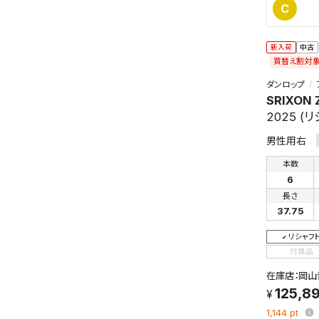
C
新入荷
中古
買替え割対
ダンロップ
SRIXON 
2025 (
男性用右
本数
6
長さ
37.75
リシャフ
付属品
在庫店：岡山
125,8
1,144
pt