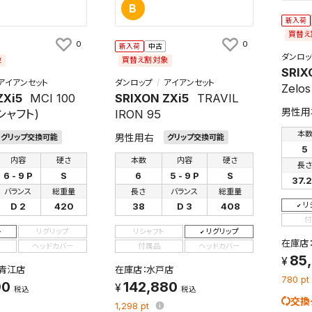
B
新入荷
買替え
0
0
新入荷
中古
ダンロッ
象
買替え割対象
SRIX
アイアンセット
ダンロップ
アイアンセット
Zelo
ZXi5
MCI 100
SRIXON ZXi5
TRAVIL
男性用
リシャフト)
IRON 95
本
男性用右
グリップ交換可能
グリップ交換可能
5
内容
硬さ
本数
内容
硬さ
長
6 - 9 P
S
6
5 - 9 P
S
37.
バランス
総重量
長さ
バランス
総重量
リ
D 2
420
38
D 3
408
付
ト
リグリップ
リシャフト
リグリップ
在庫店：
ヘッドカバー
付属品
ヘッドカバー
85
青江店
在庫店：水戸店
780
pt
90
142,880
税込
税込
交換
1,298
pt