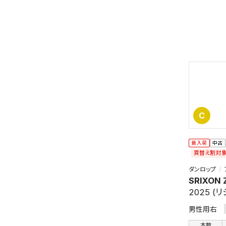
この検索
C
よく探す
新入荷
中古
検索条
買替え割対
ダンロップ
SRIXON 
2025 (
男性用右
新着通
本数