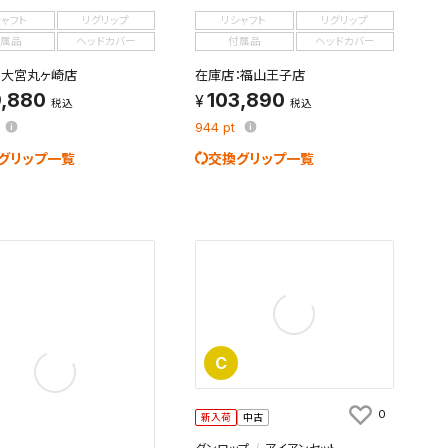
シャフト
リグリップ
リシャフト
リグリップ
属品
ヘッドカバー
付属品
ヘッドカバー
：大宮丸ヶ崎店
在庫店：福山王子店
9,880
103,890
税込
税込
944
pt
グリップ一覧
交換グリップ一覧
C
0
新入荷
中古