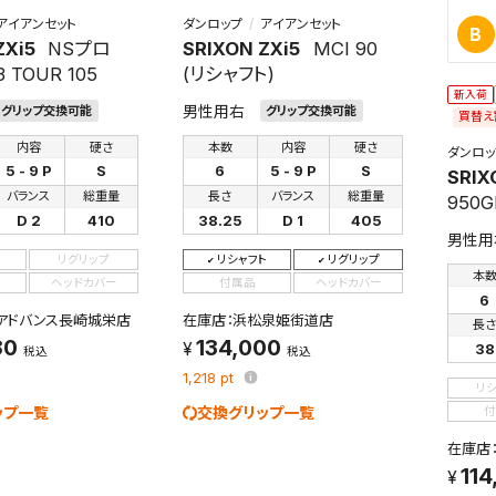
アイアンセット
ダンロップ
アイアンセット
B
ZXi5
NSプロ
SRIXON ZXi5
MCI 90
 TOUR 105
(リシャフト)
新入荷
男性用右
グリップ交換可能
グリップ交換可能
買替え
内容
硬さ
本数
内容
硬さ
ダンロッ
5 - 9 P
S
6
5 - 9 P
S
SRIX
バランス
総重量
長さ
バランス
総重量
950G
D 2
410
38.25
D 1
405
男性用
リグリップ
リシャフト
リグリップ
本
ヘッドカバー
付属品
ヘッドカバー
6
アドバンス長崎城栄店
在庫店：浜松泉姫街道店
長
80
134,000
38
税込
税込
1,218
pt
リ
ップ一覧
交換グリップ一覧
付
在庫店
114