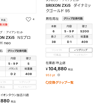
ダンロップ
アイアンセット
SRIXON ZXi5
ダイナミッ
クゴールド 95
男性用左
グリップ交換可能
4
中古
割対象
本数
内容
硬さ
6
5 - 9 P
S200
プ
アイアンセット
長さ
バランス
総重量
ON ZXi5
NSプロ
38
D 1
409
H neo
リシャフト
リグリップ
右
グリップ交換可能
付属品
ヘッドカバー
数
内容
硬さ
在庫店：吹上店
5 - 9 P
S
104,880
さ
バランス
総重量
税込
D 2
408
953
pt
交換グリップ一覧
シャフト
リグリップ
属品
ヘッドカバー
：イオンタウン加古川店
,880
税込