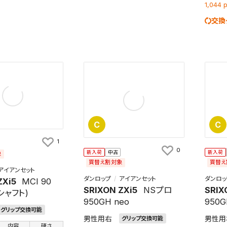
1,044
交換
検索条件を保存
条件をマイページ内「保存検索条件一覧」に保存します。
C
C
商品を、毎回条件指定することなく簡単に開くことができます。
1
件
0
新入荷
中古
新入荷
象
買替え割対象
買替え
アイアンセット
ダンロップ
アイアンセット
ダンロッ
ZXi5
MCI 90
SRIXON ZXi5
NSプロ
SRIX
リシャフト)
検索条件を保存
950GH neo
950G
グリップ交換可能
男性用右
男性用
グリップ交換可能
知
内容
硬さ