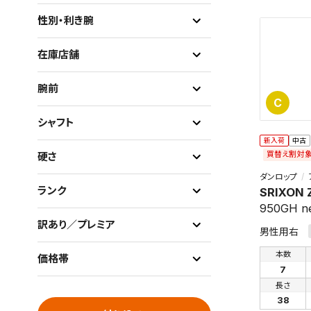
性別・利き腕
在庫店舗
腕前
C
シャフト
新入荷
中古
買替え割対
硬さ
ダンロップ
ランク
SRIXON 
950GH n
訳あり／プレミア
男性用右
本数
価格帯
7
長さ
38