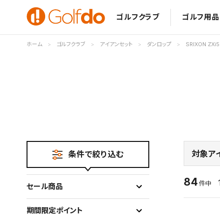
ゴルフクラブ
ゴルフ用品
ホーム
ゴルフクラブ
アイアンセット
ダンロップ
SRIXON ZXi5
対象ア
条件で絞り込む
84
件中
セール商品
期間限定ポイント