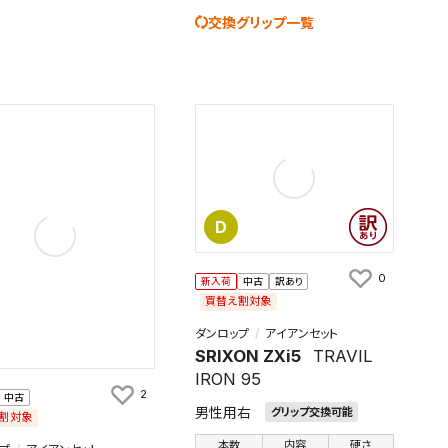
交換グリップ一覧
D
0
新入荷
中古
訳あり
買替え割対象
ダンロップ
アイアンセット
SRIXON ZXi5
TRAVIL
IRON 95
2
中古
男性用右
グリップ交換可能
割対象
本数
内容
硬さ