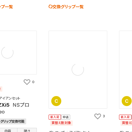
ップ一覧
交換グリップ一覧
0
象
アイアンセット
C
C
ZXi5
NSプロ
eo
3
新入荷
中古
新入荷
グリップ交換可能
買替え割対象
買替え
内容
硬さ