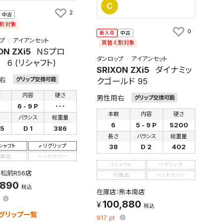
C
2
中古
割対象
0
新入荷
中古
プ
アイアンセット
買替え割対象
ON ZXi5
NSプロ
ダンロップ
アイアンセット
s 6 (リシャフト)
SRIXON ZXi5
ダイナミッ
右
グリップ交換可能
クゴールド 95
数
内容
硬さ
男性用右
グリップ交換可能
6 - 9 P
･･･
本数
内容
硬さ
さ
バランス
総重量
6
5 - 9 P
S200
25
D 1
386
長さ
バランス
総重量
シャフト
リグリップ
38
D 2
402
属品
ヘッドカバー
リシャフト
リグリップ
松前R56店
付属品
ヘッドカバー
,890
税込
在庫店：熊本南店
100,880
税込
グリップ一覧
917
pt