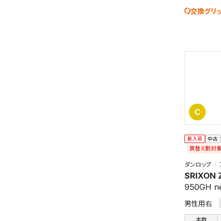
交換グリ
C
新入荷
中古
買替え割対
ダンロップ
SRIXON 
950GH n
男性用右
本数