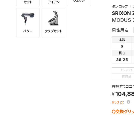
ウェッジ
セット
アイアン
ダンロップ
SRIXON 
MODUS 3
男性用右
パター
クラブセット
本数
6
長さ
38.25
リシャフト
付属品
在庫店：ココ
104,8
953
pt
交換グリ