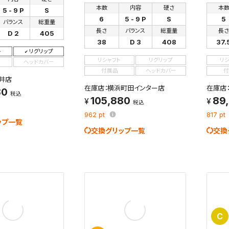
を保存しました。
本数
内容
硬さ
本
5 - 9 P
S
保存した検索条件は、マイページの「保存検索条件一覧」で確認できま
6
5 - 9 P
S
5
バランス
総重量
を「する」にすると、この条件に一致する商品が入荷した際に、メール
長さ
バランス
総重量
長
D 2
405
ント内の「お知らせ」で通知します。
38
D 3
408
37.
ト
リグリップ
れた検索条件は変更できません。
リシャフト
リグリップ
リ
ヘッドカバー
変更したい場合は、マイページの「保存検索条件一覧」から画面を表示し、
付属品
ヘッドカバー
付
井店
保存し直してください。
在庫店：横浜町田インター店
在庫店
80
税込
105,880
89
税込
保存する
962
pt
817
pt
ップ一覧
交換グリップ一覧
交換
キャンセル
C