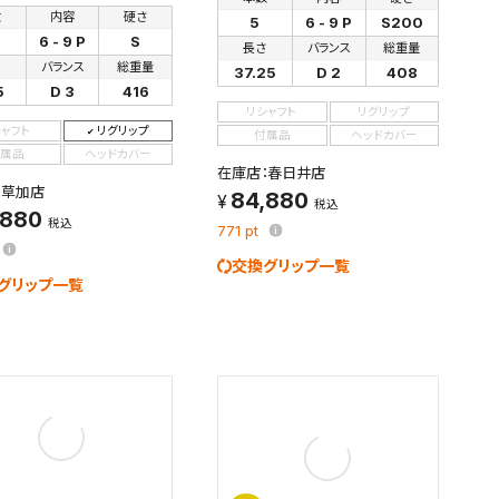
数
内容
硬さ
5
6 - 9 P
S200
す。
6 - 9 P
S
長さ
バランス
総重量
及びお客様
さ
バランス
総重量
37.25
D 2
408
5
D 3
416
リシャフト
リグリップ
シャフト
リグリップ
付属品
ヘッドカバー
条件を変更
属品
ヘッドカバー
在庫店：春日井店
：草加店
84,880
税込
,880
税込
771
pt
交換グリップ一覧
グリップ一覧