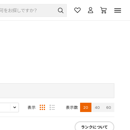
20
40
60
表示
表示数
ランクについて