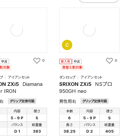
C
0
0
中古
新入荷
中古
割対象
買替え割対象
プ
アイアンセット
ダンロップ
アイアンセット
ON ZXi5
Diamana
SRIXON ZXi5
NSプロ
or IRON
950GH neo
右
男性用右
グリップ交換可能
グリップ交換可能
数
内容
硬さ
本数
内容
硬さ
5 - 9 P
S
6
5 - 9 P
S
さ
バランス
総重量
長さ
バランス
総重量
D 1
383
38.25
D 2
405