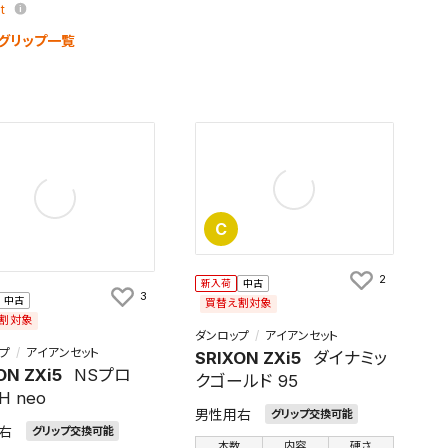
pt
グリップ一覧
C
2
新入荷
中古
3
中古
買替え割対象
割対象
ダンロップ
アイアンセット
プ
アイアンセット
SRIXON ZXi5
ダイナミッ
ON ZXi5
NSプロ
クゴールド 95
H neo
男性用右
グリップ交換可能
右
グリップ交換可能
本数
内容
硬さ