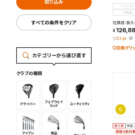
絞り込み
リシャフト
付属品
すべての条件をクリア
在庫店：長久
126,8
1,153
pt
交換グリ
カテゴリーから選び直す
クラブの種類
フェアウェイ
ドライバー
ユーティリ
ティ
ウッド
C
新入荷
中古
買替え割対
アイアン
単品