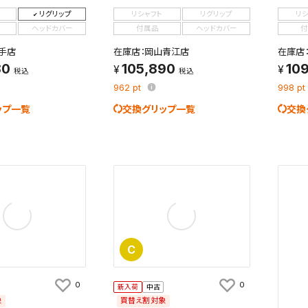
リグリップ
リシャフト
リグリップ
リ
ヘッドカバー
付属品
ヘッドカバー
付
手店
在庫店：岡山青江店
在庫店
80
105,890
10
税込
税込
962
pt
998
pt
ップ一覧
交換グリップ一覧
交換
C
0
0
新入荷
中古
象
買替え割対象