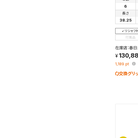
検索条件
6
これまで
長さ
新着通知
38.25
のアカウ
リシャフ
保存さ
付属品
条件を
在庫店：春日
の上、
130,8
1,189
pt
交換グリ