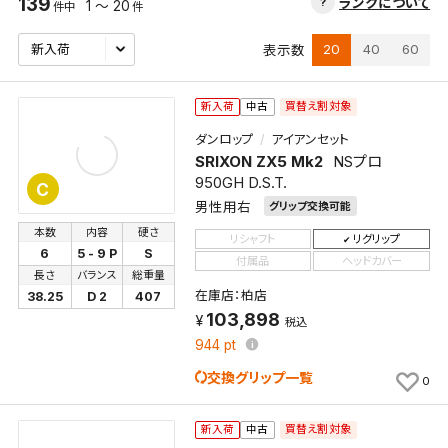
139
ランクについて
1 ～ 20
件中
件
20
40
60
表示数
買替え割対象
新入荷
中古
ダンロップ
アイアンセット
SRIXON ZX5 Mk2
NSプロ
950GH D.S.T.
C
男性用右
グリップ交換可能
本数
内容
硬さ
リシャフト
リグリップ
6
5 - 9 P
S
付属品
ヘッドカバー
長さ
バランス
総重量
在庫店：柏店
38.25
D 2
407
103,898
税込
944
pt
交換グリップ一覧
0
買替え割対象
新入荷
中古