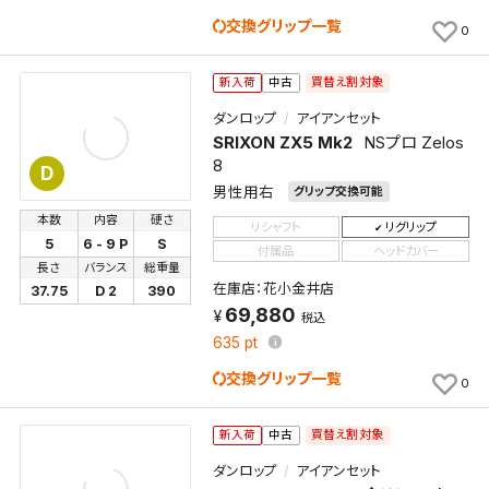
交換グリップ一覧
0
買替え割対象
新入荷
中古
ダンロップ
アイアンセット
SRIXON ZX5 Mk2
NSプロ Zelos
8
D
男性用右
グリップ交換可能
本数
内容
硬さ
リシャフト
リグリップ
5
6 - 9 P
S
付属品
ヘッドカバー
長さ
バランス
総重量
在庫店：花小金井店
37.75
D 2
390
69,880
税込
635
pt
交換グリップ一覧
0
買替え割対象
新入荷
中古
ダンロップ
アイアンセット