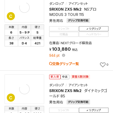
ダンロップ
アイアンセット
SRIXON ZX5 Mk2
NSプロ
MODUS 3 TOUR 115
C
男性用右
グリップ交換可能
本数
内容
硬さ
リシャフト
リグリップ
6
5 - 9 P
S
付属品
ヘッドカバー
長さ
バランス
総重量
在庫店：NEXTグローボ蘇我店
38
D 4
421
103,880
税込
944
pt
交換グリップ一覧
0
買替え割対象
新入荷
中古
ダンロップ
アイアンセット
SRIXON ZX5 Mk2
ダイナミックゴ
ールド 85
C
男性用右
グリップ交換可能
本数
内容
硬さ
リシャフト
リグリップ