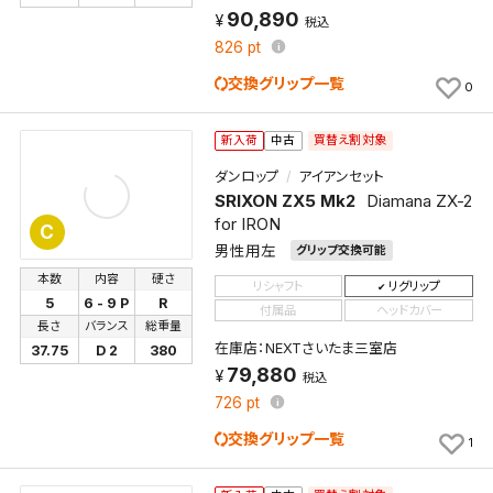
90,890
税込
826
pt
交換グリップ一覧
0
買替え割対象
新入荷
中古
ダンロップ
アイアンセット
SRIXON ZX5 Mk2
Diamana ZX-2
for IRON
C
男性用左
グリップ交換可能
本数
内容
硬さ
リシャフト
リグリップ
5
6 - 9 P
R
付属品
ヘッドカバー
長さ
バランス
総重量
在庫店：NEXTさいたま三室店
37.75
D 2
380
79,880
税込
726
pt
交換グリップ一覧
1