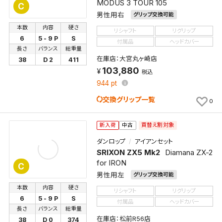
MODUS 3 TOUR 105
C
男性用右
グリップ交換可能
本数
内容
硬さ
リシャフト
リグリップ
6
5 - 9 P
S
付属品
ヘッドカバー
長さ
バランス
総重量
在庫店：大宮丸ヶ崎店
38
D 2
411
103,880
税込
944
pt
交換グリップ一覧
0
買替え割対象
新入荷
中古
ダンロップ
アイアンセット
SRIXON ZX5 Mk2
Diamana ZX-2
for IRON
C
男性用左
グリップ交換可能
本数
内容
硬さ
リシャフト
リグリップ
6
5 - 9 P
S
付属品
ヘッドカバー
長さ
バランス
総重量
在庫店：松前R56店
38
D 0
374