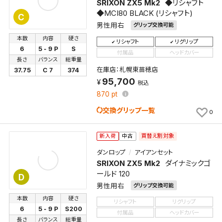
SRIXON ZX5 Mk2
◆リシャフト
◆MCI80 BLACK (リシャフト)
C
男性用右
グリップ交換可能
本数
内容
硬さ
リシャフト
リグリップ
6
5 - 9 P
S
付属品
ヘッドカバー
長さ
バランス
総重量
在庫店：札幌東苗穂店
37.75
C 7
374
95,700
税込
870
pt
交換グリップ一覧
0
買替え割対象
新入荷
中古
ダンロップ
アイアンセット
SRIXON ZX5 Mk2
ダイナミックゴ
ールド 120
D
男性用右
グリップ交換可能
本数
内容
硬さ
リシャフト
リグリップ
6
5 - 9 P
S200
付属品
ヘッドカバー
長さ
バランス
総重量