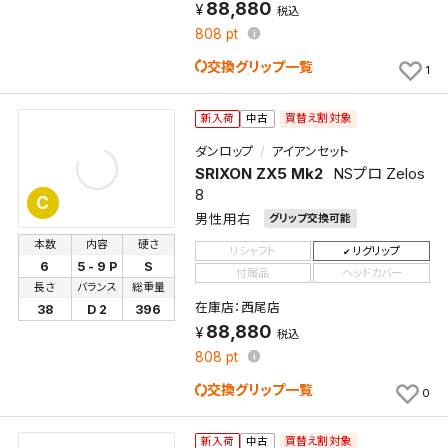
88,880
税込
808
pt
交換グリップ一覧
1
買替え割対象
新入荷
中古
ダンロップ
アイアンセット
SRIXON ZX5 Mk2
NSプロ Zelos
8
C
男性用右
グリップ交換可能
本数
内容
硬さ
リシャフト
リグリップ
6
5 - 9 P
S
付属品
ヘッドカバー
長さ
バランス
総重量
在庫店：西尾店
38
D 2
396
88,880
税込
808
pt
交換グリップ一覧
0
買替え割対象
新入荷
中古