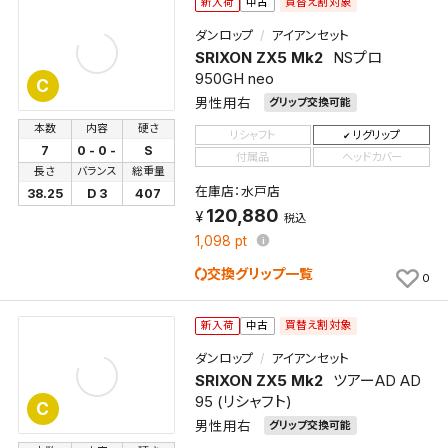
買替え割対象
新入荷
中古
ダンロップ
アイアンセット
SRIXON ZX5 Mk2
NSプロ
950GH neo
C
男性用右
グリップ交換可能
本数
内容
硬さ
リシャフト
リグリップ
7
0 - 0 -
S
付属品
ヘッドカバー
長さ
バランス
総重量
在庫店：水戸店
38.25
D 3
407
120,880
税込
1,098
pt
交換グリップ一覧
0
買替え割対象
新入荷
中古
ダンロップ
アイアンセット
SRIXON ZX5 Mk2
ツアーAD AD
95 (リシャフト)
C
男性用右
グリップ交換可能