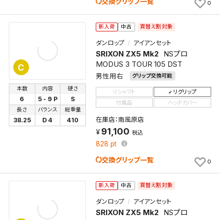
交換グリップ一覧
0
買替え割対象
新入荷
中古
ダンロップ
アイアンセット
SRIXON ZX5 Mk2
NSプロ
MODUS 3 TOUR 105 DST
C
男性用右
グリップ交換可能
本数
内容
硬さ
リシャフト
リグリップ
6
5 - 9 P
S
付属品
ヘッドカバー
長さ
バランス
総重量
在庫店：南風原店
38.25
D 4
410
91,100
税込
828
pt
交換グリップ一覧
0
買替え割対象
新入荷
中古
ダンロップ
アイアンセット
SRIXON ZX5 Mk2
NSプロ