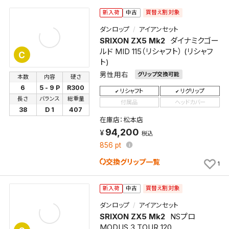
買替え割対象
新入荷
中古
新着通知
検索条件を保存しました。
ダンロップ
アイアンセット
これまで保存した検索条件は、マイページの「保存検
SRIXON ZX5 Mk2
ダイナミクゴー
新着通知を「する」にすると、この条件に一致する商品
索条件一覧」で確認できます。
ルド MID 115（リシャフト） (リシャフ
C
が入荷した際に、メール及びお客様のアカウント内の
ト)
「お知らせ」で通知します。
男性用右
グリップ交換可能
本数
内容
硬さ
6
5 - 9 P
R300
保存された検索条件は変更できません。
リシャフト
リグリップ
長さ
バランス
総重量
条件を変更したい場合は、マイページの「保存検索条
付属品
ヘッドカバー
38
D 1
407
件一覧」から画面を表示し、条件を変更の上、保存し直
在庫店：松本店
してください。
94,200
税込
856
pt
保存する
交換グリップ一覧
1
キャンセル
買替え割対象
新入荷
中古
ダンロップ
アイアンセット
SRIXON ZX5 Mk2
NSプロ
MODUS 3 TOUR 120