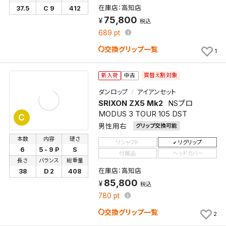
在庫店：高知店
37.5
C 9
412
75,800
税込
689
pt
交換グリップ一覧
1
買替え割対象
新入荷
中古
検索条件を保存
ダンロップ
アイアンセット
SRIXON ZX5 Mk2
NSプロ
この検索条件をマイページ内「保存検索条件一覧」に
MODUS 3 TOUR 105 DST
C
保存します。
男性用右
グリップ交換可能
よく探す商品を、毎回条件指定することなく簡単に開
本数
内容
硬さ
リシャフト
リグリップ
くことができます。
6
5 - 9 P
S
付属品
ヘッドカバー
長さ
バランス
総重量
検索条件
在庫店：高知店
38
D 2
408
85,800
税込
780
pt
交換グリップ一覧
検索条件を保存
2