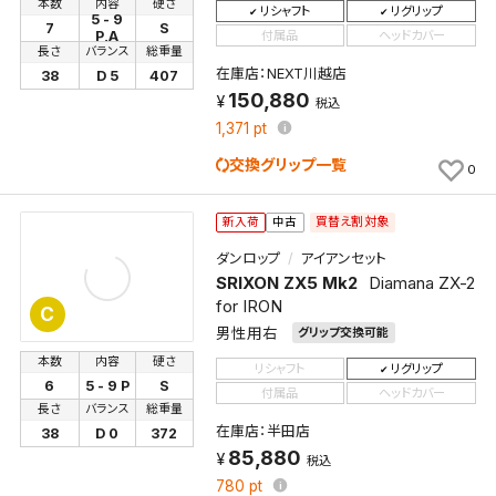
本数
内容
硬さ
リシャフト
リグリップ
5 - 9
7
S
付属品
ヘッドカバー
P,A
長さ
バランス
総重量
在庫店：NEXT川越店
38
D 5
407
150,880
税込
1,371
pt
交換グリップ一覧
0
買替え割対象
新入荷
中古
ダンロップ
アイアンセット
SRIXON ZX5 Mk2
Diamana ZX-2
for IRON
C
男性用右
グリップ交換可能
本数
内容
硬さ
リシャフト
リグリップ
6
5 - 9 P
S
付属品
ヘッドカバー
長さ
バランス
総重量
在庫店：半田店
38
D 0
372
85,880
税込
780
pt