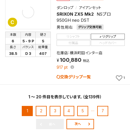
ダンロップ
アイアンセット
SRIXON ZX5 Mk2
NSプロ
950GH neo DST
C
男性用右
グリップ交換可能
本数
内容
硬さ
リシャフト
リグリップ
6
5 - 9 P
S
付属品
ヘッドカバー
長さ
バランス
総重量
在庫店：横浜町田インター店
38.5
D 3
407
100,880
税込
917
pt
交換グリップ一覧
1
1 ～ 20 件目を表示しています。（全139件）
…
1
2
3
4
5
7
次へ
前へ