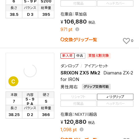
6
5 - 9 P
S200
付属品
ヘッドカバー
長さ
バランス
総重量
在庫店：草加店
38.5
D 3
395
106,880
税込
971
pt
交換グリップ一覧
0
買替え割対象
新入荷
中古
ダンロップ
アイアンセット
SRIXON ZX5 Mk2
Diamana ZX-2
for IRON
C
男性用右
グリップ交換可能
本数
内容
硬さ
リシャフト
リグリップ
5 - 9
7
S
付属品
ヘッドカバー
P,A
長さ
バランス
総重量
在庫店：NEXT川越店
38.25
D 2
366
120,880
税込
1,098
pt