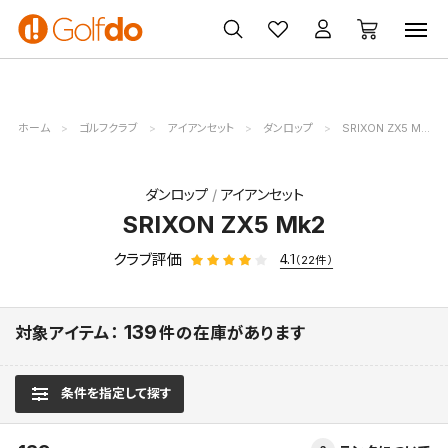
ゴルフ
ゴルフ用品
買取
クーポン
クラブ
ウェア
無料査定
一覧
ホーム
ゴルフクラブ
アイアンセット
ダンロップ
SRIXON ZX5 Mk2
ダンロップ
アイアンセット
SRIXON ZX5 Mk2
クラブ評価
4.1
（22件）
139
対象アイテム：
件の在庫があります
条件を指定して探す