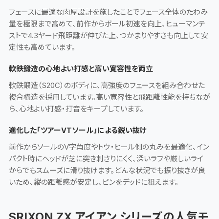
フェースに最適な肉厚設計を施したことでフェース全体のたわみ
量を極限まで高めて、前作からボール初速を向上、ヒューマンテ
ストで4.3ヤード飛距離が伸びた上、つかまりやすさも向上して安
定性も高めています。
軟鉄鍛造の心地よい打感と高い寛容性を両立
軟鉄鍛造（S20C）のボディに、高強度のフェースを組み合わせた
複合構造を採用しています。高い寛容性と飛距離性能を持ちなが
ら、心地よい打感・打音をキープしています。
進化した「ツアーVTソール」による鋭い抜け
前作からソールのV字角度やトウ・ヒール側の丸みを最適化、イン
パクト時にヘッドが芝に突き刺さりにくく、深いラフや厳しいライ
からでもスムーズに滑り抜けます。どんな状況でも振り抜きが良
いため、縦の距離感が安定し、ピンをデッドに狙えます。
SRIXON ZX アイアン シリーズの人気モ