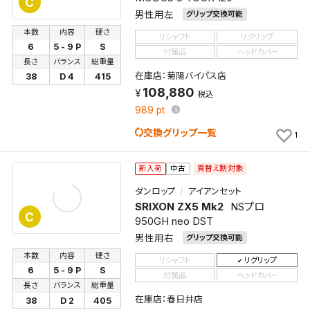
C
男性用左
グリップ交換可能
本数
内容
硬さ
リシャフト
リグリップ
6
5 - 9 P
S
付属品
ヘッドカバー
長さ
バランス
総重量
在庫店：菊陽バイパス店
38
D 4
415
108,880
税込
989
pt
交換グリップ一覧
1
買替え割対象
新入荷
中古
ダンロップ
アイアンセット
SRIXON ZX5 Mk2
NSプロ
C
950GH neo DST
男性用右
グリップ交換可能
本数
内容
硬さ
リシャフト
リグリップ
6
5 - 9 P
S
付属品
ヘッドカバー
長さ
バランス
総重量
在庫店：春日井店
38
D 2
405