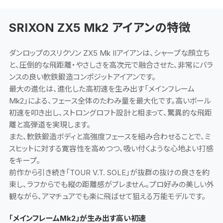
SRIXON ZX5 Mk2 アイアンの特徴
ダンロップのスリクソン ZX5 Mk IIアイアンは、シャープな顔立ち
と、圧倒的な飛距離・やさしさを高次元で融合させた、非常にバラ
ンスの良い軟鉄鍛造コンポジットアイアンです。
最大の進化は、進化した高初速を生み出す「メインフレーム
Mk2」による、フェース全体のたわみ量を最大化です。高いボール
初速を叩き出し、ストロングロフト設計と相まって、驚異的な飛距
離と高弾道を実現します。
また、軟鉄鍛造ボディと高強度フェースを組み合わせることで、ミ
スヒットに対する寛容性を高めつつ、吸い付くような心地よい打感
をキープ。
前作から引き続き「TOUR V.T. SOLE」が抜群の抜けの良さを約
束し、ラフからでも縦の距離感がブレません。プロ好みの美しい外
観ながら、アマチュアでも楽に飛ばせて狙える万能モデルです。
「メインフレームMk2」が生み出す高い初速