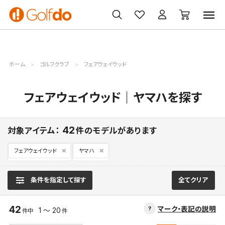
ゴルフ
ゴルフ用品
買取
クーポン
クラブ
ウェア
無料査定
一覧
ホーム
ゴルフクラブ
フェアウェイウッド
フェアウェイウッド｜ヤマハを探す
42
対象アイテム：
件のモデルがあります
フェアウェイウッド
ヤマハ
条件を指定して探す
全てクリア
42
マーク・表記の説明
1 ～ 20
件中
件