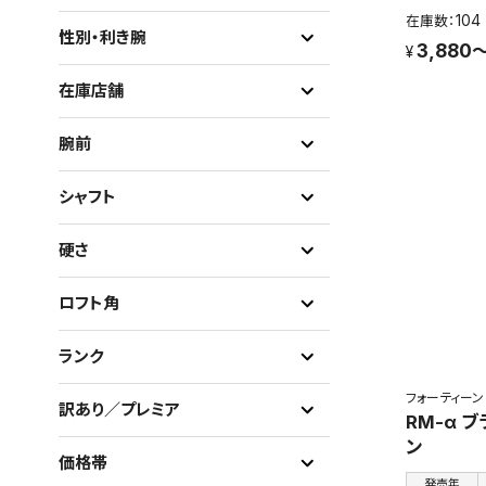
104
性別・利き腕
3,880～
在庫店舗
腕前
シャフト
硬さ
ロフト角
ランク
フォーティーン
訳あり／プレミア
RM-α 
ン
価格帯
発売年