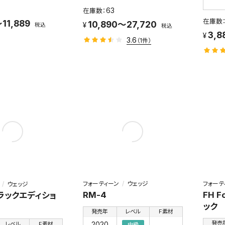
63
11,889
10,890～27,720
税込
税込
3,8
3.6
（1件）
フォーティーン
ウェッジ
フォーテ
ウェッジ
RM-4
FH F
ブラックエディショ
ック
発売年
レベル
F素材
発売
2020
レベル
F素材
中級