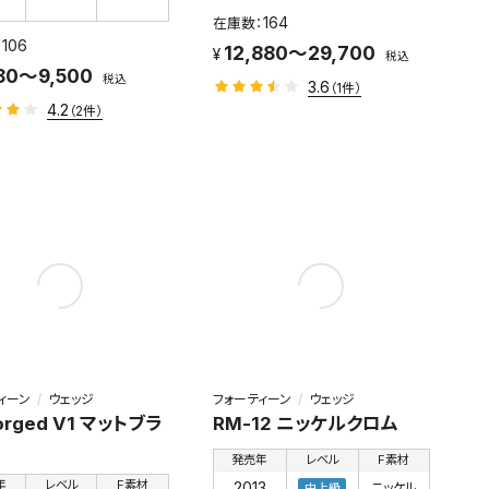
164
106
12,880～29,700
税込
80～9,500
税込
3.6
（1件）
4.2
（2件）
ィーン
ウェッジ
フォーティーン
ウェッジ
orged V1 マットブラ
RM-12 ニッケルクロム
発売年
レベル
F素材
年
レベル
F素材
2013
ニッケル
中上級