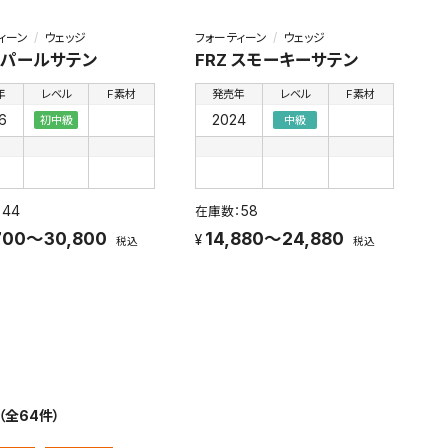
ィーン
ウェッジ
フォーティーン
ウェッジ
3 パールサテン
FRZ スモーキーサテン
年
レベル
F素材
発売年
レベル
F素材
6
2024
初中級
中級
44
58
700～30,800
14,880～24,880
税込
税込
（全64件）