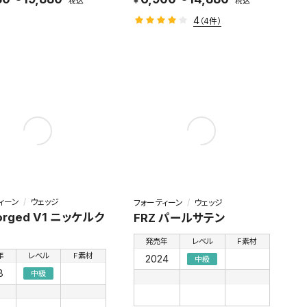
税込
税込
4
（4件）
ィーン
ウェッジ
フォーティーン
ウェッジ
orged V1 ニッケルク
FRZ パールサテン
発売年
レベル
F素材
年
レベル
F素材
2024
中級
8
中級