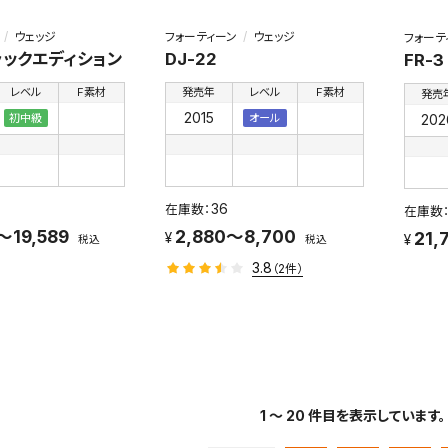
ウェッジ
フォーティーン
ウェッジ
フォーテ
ブラックエディション
DJ-22
FR-
レベル
F素材
発売年
レベル
F素材
発売
2015
202
初中級
オール
36
～19,589
2,880～8,700
21,
税込
税込
3.8
（2件）
1 ～ 20 件目を表示しています。