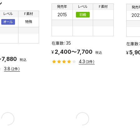
ン
発売年
レベル
F素材
発売
レベル
F素材
2015
202
初級
特殊
オール
35
2,400～7,700
5,9
税込
～7,880
税込
4.3
（3件）
3.8
（2件）