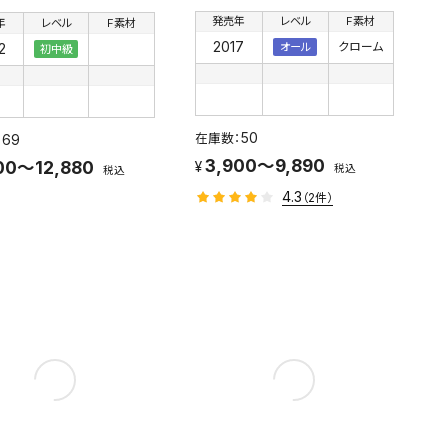
発売年
レベル
F素材
年
レベル
F素材
2017
クローム
2
オール
初中級
50
69
3,900～9,890
00～12,880
税込
税込
4.3
（2件）