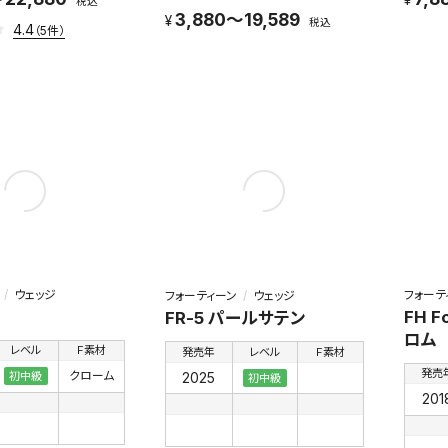
税込
3,880～19,589
税込
4.4
（5件）
ウェッジ
フォーテ
フォーティーン
ウェッジ
FH F
FR-5 パールサテン
ロム
レベル
F素材
発売年
レベル
F素材
発売
クローム
2025
初中級
初中級
201