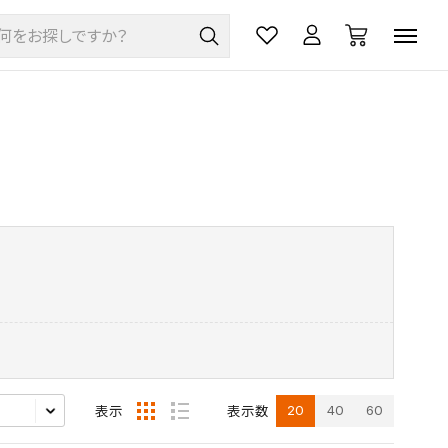
20
40
60
表示
表示数