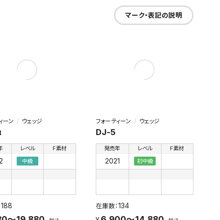
マーク・表記の説明
ィーン
ウェッジ
フォーティーン
ウェッジ
α
DJ-5
年
レベル
F素材
発売年
レベル
F素材
2
2021
中級
初中級
188
134
80～19,880
6,900～14,880