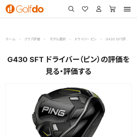
ゴルフ
ゴルフ用品
買取
クーポン
クラブ
ウェア
無料査定
一覧
ホーム
クラブ評価
モデル選択
ドライバー ピン
G430 SFT評価詳細
G430 SFT ドライバー（ピン）の評価を
見る・評価する