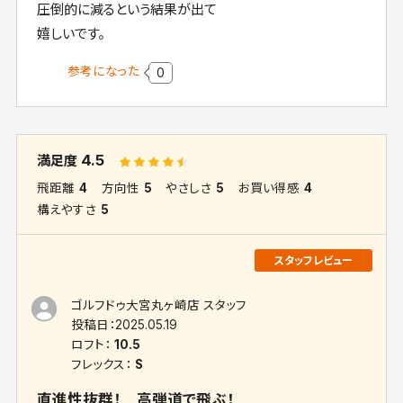
圧倒的に減るという結果が出て
嬉しいです。
参考になった
0
4.5
満足度
飛距離
4
方向性
5
やさしさ
5
お買い得感
4
構えやすさ
5
ゴルフドゥ大宮丸ヶ崎店 スタッフ
投稿日：
2025.05.19
ロフト：
10.5
フレックス：
S
直進性抜群！ 高弾道で飛ぶ！