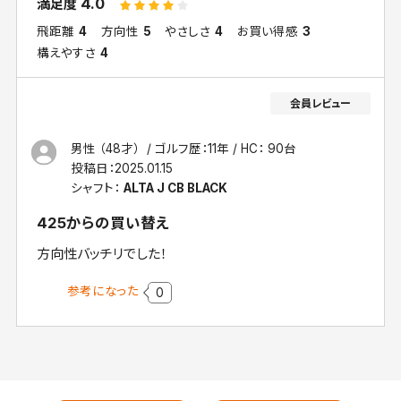
4.0
満足度
飛距離
4
方向性
5
やさしさ
4
お買い得感
3
構えやすさ
4
男性 （48才）
ゴルフ歴：11年
HC： 90台
投稿日：
2025.01.15
シャフト：
ALTA J CB BLACK
425からの買い替え
方向性バッチリでした！
参考になった
0