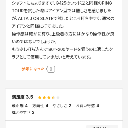
シャフトにもよりますが、G425のウッド型と同様のPING
TOURを試した際はアイアン型では難しさを感じました
が、ALTA J CB SLATEで試したところ打ちやすく、通常の
アイアンと同様に打てました。
操作感は確かに有り、上級者の方にはかなり操作性が良
いのではないでしょうか。
もう少し打ち込んで180〜200ヤードを狙うのに適したク
ラブとして使用していきたいと考えています。
参考になった
0
3.5
満足度
飛距離
4
方向性
4
やさしさ
2
お買い得感
4
構えやすさ
3