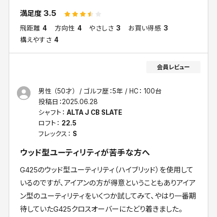
3.5
満足度
飛距離
4
方向性
4
やさしさ
3
お買い得感
3
構えやすさ
4
男性 （50才）
ゴルフ歴：5年
HC： 100台
投稿日：
2025.06.28
シャフト：
ALTA J CB SLATE
ロフト：
22.5
フレックス：
S
ウッド型ユーティリティが苦手な方へ
G425のウッド型ユーティリティ（ハイブリッド）を使用して
いるのですが、アイアンの方が得意ということもありアイア
ン型のユーティリティをいくつか試してみて、やはり一番期
待していたG425クロスオーバーにたどり着きました。