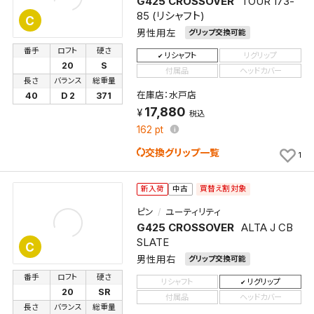
G425 CROSSOVER
TOUR 173-
85 (リシャフト)
C
男性用左
グリップ交換可能
番手
ロフト
硬さ
リシャフト
リグリップ
20
S
付属品
ヘッドカバー
長さ
バランス
総重量
在庫店：水戸店
40
D 2
371
17,880
税込
162
pt
交換グリップ一覧
1
買替え割対象
新入荷
中古
ピン
ユーティリティ
G425 CROSSOVER
ALTA J CB
SLATE
C
男性用右
グリップ交換可能
番手
ロフト
硬さ
リシャフト
リグリップ
20
SR
付属品
ヘッドカバー
長さ
バランス
総重量