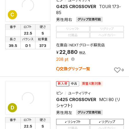
ピン
ユーティリティ
保存する
G425 CROSSOVER
TOUR 173-
85
C
キャンセル
男性用右
グリップ交換可能
番手
ロフト
硬さ
リシャフト
リグリップ
22.5
S
付属品
ヘッドカバー
長さ
バランス
総重量
在庫店：NEXTグローボ蘇我店
39.5
D 1
373
22,880
税込
208
pt
交換グリップ一覧
0
買替え割対象
新入荷
中古
ピン
ユーティリティ
G425 CROSSOVER
MCI 80 (リ
シャフト)
D
男性用左
グリップ交換可能
番手
ロフト
硬さ
リシャフト
リグリップ
22.5
S
付属品
ヘッドカバー