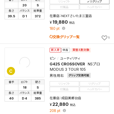
リシャフト
リグリップ
20
S
付属品
ヘッドカバー
長さ
バランス
総重量
在庫店：NEXTさいたま三室店
39.5
D 1
372
19,880
税込
180
pt
交換グリップ一覧
1
買替え割対象
新入荷
中古
ピン
ユーティリティ
G425 CROSSOVER
NSプロ
MODUS 3 TOUR 105
C
男性用右
グリップ交換可能
番手
ロフト
硬さ
リシャフト
リグリップ
18
S
付属品
ヘッドカバー
長さ
バランス
総重量
在庫店：成田美郷台店
40
D 4
385
22,880
税込
208
pt