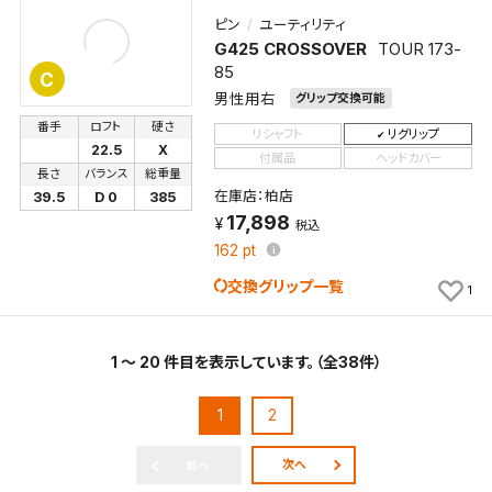
ピン
ユーティリティ
G425 CROSSOVER
TOUR 173-
85
C
男性用右
グリップ交換可能
番手
ロフト
硬さ
リシャフト
リグリップ
22.5
X
付属品
ヘッドカバー
長さ
バランス
総重量
在庫店：柏店
39.5
D 0
385
17,898
税込
162
pt
交換グリップ一覧
1
1 ～ 20 件目を表示しています。（全38件）
1
2
次へ
前へ