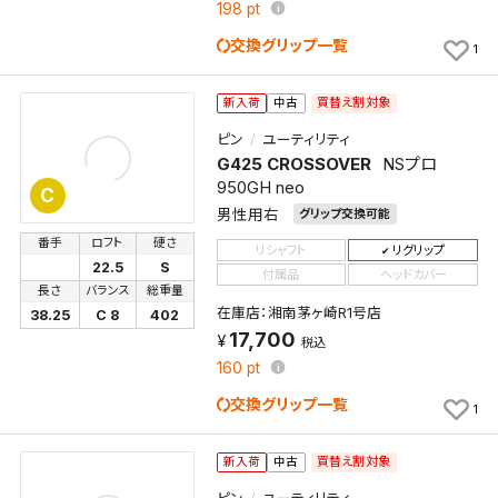
くことができます。
198
pt
交換グリップ一覧
1
検索条件
買替え割対象
新入荷
中古
ピン
ユーティリティ
検索条件を保存
G425 CROSSOVER
NSプロ
950GH neo
C
男性用右
グリップ交換可能
新着通知
検索条件を保存しました。
番手
ロフト
硬さ
これまで保存した検索条件は、マイページの「保存検
リシャフト
リグリップ
22.5
S
付属品
ヘッドカバー
新着通知を「する」にすると、この条件に一致する商品
索条件一覧」で確認できます。
長さ
バランス
総重量
が入荷した際に、メール及びお客様のアカウント内の
在庫店：湘南茅ヶ崎R1号店
38.25
C 8
402
「お知らせ」で通知します。
17,700
税込
160
pt
保存された検索条件は変更できません。
交換グリップ一覧
条件を変更したい場合は、マイページの「保存検索条
1
件一覧」から画面を表示し、条件を変更の上、保存し直
してください。
買替え割対象
新入荷
中古