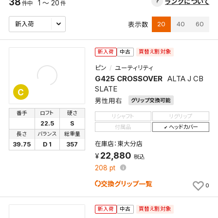
38
ランクについて
1 ～ 20
件中
件
20
40
60
表示数
買替え割対象
新入荷
中古
ピン
ユーティリティ
G425 CROSSOVER
ALTA J CB
SLATE
C
男性用右
グリップ交換可能
番手
ロフト
硬さ
リシャフト
リグリップ
22.5
S
付属品
ヘッドカバー
長さ
バランス
総重量
在庫店：東大分店
39.75
D 1
357
22,880
税込
208
pt
交換グリップ一覧
0
買替え割対象
新入荷
中古