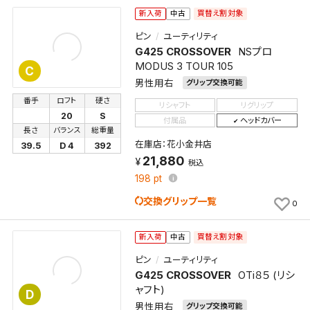
買替え割対象
新入荷
中古
ピン
ユーティリティ
G425 CROSSOVER
NSプロ
MODUS 3 TOUR 105
C
男性用右
グリップ交換可能
番手
ロフト
硬さ
リシャフト
リグリップ
20
S
付属品
ヘッドカバー
長さ
バランス
総重量
在庫店：花小金井店
39.5
D 4
392
21,880
税込
198
pt
交換グリップ一覧
0
買替え割対象
新入荷
中古
ピン
ユーティリティ
G425 CROSSOVER
OTi８５ (リシ
ャフト)
D
男性用右
グリップ交換可能