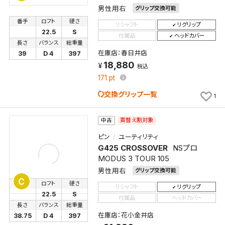
男性用右
グリップ交換可能
番手
ロフト
硬さ
リシャフト
リグリップ
22.5
S
付属品
ヘッドカバー
長さ
バランス
総重量
在庫店：春日井店
39
D 4
397
18,880
税込
171
pt
交換グリップ一覧
1
買替え割対象
中古
ピン
ユーティリティ
G425 CROSSOVER
NSプロ
MODUS 3 TOUR 105
男性用右
グリップ交換可能
C
番手
ロフト
硬さ
リシャフト
リグリップ
22.5
S
付属品
ヘッドカバー
長さ
バランス
総重量
在庫店：花小金井店
38.75
D 4
397