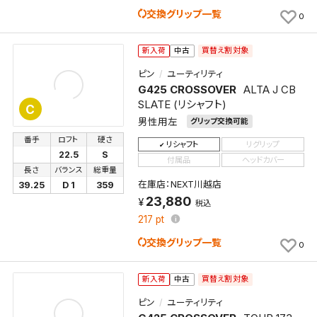
交換グリップ一覧
0
買替え割対象
新入荷
中古
ピン
ユーティリティ
G425 CROSSOVER
ALTA J CB
SLATE (リシャフト)
C
男性用左
グリップ交換可能
番手
ロフト
硬さ
リシャフト
リグリップ
22.5
S
付属品
ヘッドカバー
長さ
バランス
総重量
在庫店：NEXT川越店
39.25
D 1
359
23,880
税込
217
pt
交換グリップ一覧
0
買替え割対象
新入荷
中古
ピン
ユーティリティ