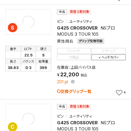
買替え割対象
中古
ピン
ユーティリティ
S
G425 CROSSOVER
NSプロ
MODUS 3 TOUR 105
男性用右
グリップ交換可能
番手
ロフト
硬さ
リシャフト
リグリップ
22.5
S
付属品
ヘッドカバー
長さ
バランス
総重量
在庫店：上田バイパス店
38.63
D 3
399
22,200
税込
201
pt
交換グリップ一覧
4
買替え割対象
中古
ピン
ユーティリティ
G425 CROSSOVER
NSプロ
C
MODUS 3 TOUR 105