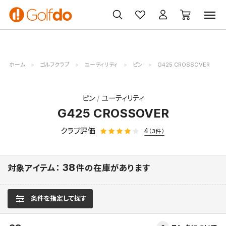
ゴルフ
ゴルフ用品
買取
クーポン
クラブ
ウェア
無料査定
一覧
ホーム
ゴルフクラブ
ユーティリティ
ピン
G425 CROSSOVER
ピン
ユーティリティ
G425 CROSSOVER
クラブ評価
4
（3件）
38
対象アイテム：
件の在庫があります
条件を指定して探す