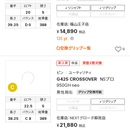
番手
ロフト
硬さ
リシャフト
リグリップ
20
S
付属品
ヘッドカバー
長さ
バランス
総重量
在庫店：福山王子店
39.25
D 0
388
14,890
税込
135
pt
交換グリップ一覧
0
買替え割対象
新入荷
中古
ピン
ユーティリティ
G425 CROSSOVER
NSプロ
950GH neo
C
検索条件を保存
男性用右
グリップ交換可能
番手
ロフト
硬さ
リシャフト
リグリップ
22.5
S
付属品
ヘッドカバー
この検索条件をマイページ内「保存検索条件一覧」に
長さ
バランス
総重量
保存します。
在庫店：NEXTグローボ蘇我店
38.25
C 8
389
よく探す商品を、毎回条件指定することなく簡単に開
21,880
税込