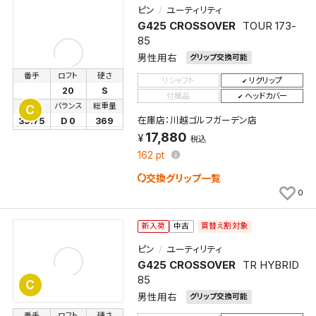
ピン
ユーティリティ
G425 CROSSOVER
TOUR 173-
85
男性用右
グリップ交換可能
番手
ロフト
硬さ
リシャフト
リグリップ
20
S
付属品
ヘッドカバー
長さ
バランス
総重量
C
在庫店：川越ゴルフガーデン店
39.75
D 0
369
17,880
税込
162
pt
交換グリップ一覧
0
買替え割対象
新入荷
中古
ピン
ユーティリティ
G425 CROSSOVER
TR HYBRID
85
C
男性用右
グリップ交換可能
番手
ロフト
硬さ