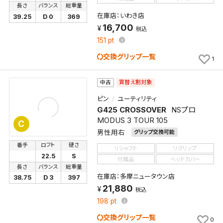
長さ
バランス
総重量
在庫店：いわき店
39.25
D 0
369
16,700
税込
151
pt
交換グリップ一覧
1
買替え割対象
中古
ピン
ユーティリティ
G425 CROSSOVER
NSプロ
MODUS 3 TOUR 105
C
男性用右
グリップ交換可能
番手
ロフト
硬さ
リシャフト
リグリップ
22.5
S
付属品
ヘッドカバー
長さ
バランス
総重量
在庫店：多摩ニュータウン店
38.75
D 3
397
21,880
税込
198
pt
交換グリップ一覧
0