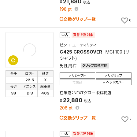
21,880
税込
198
pt
交換グリップ一覧
0
買替え割対象
中古
ピン
ユーティリティ
G425 CROSSOVER
MCI 100 (リ
シャフト)
C
男性用右
グリップ交換可能
番手
ロフト
硬さ
リシャフト
リグリップ
22.5
X
付属品
ヘッドカバー
長さ
バランス
総重量
在庫店：NEXTグローボ蘇我店
39
D 3
403
22,880
税込
208
pt
交換グリップ一覧
2
買替え割対象
中古