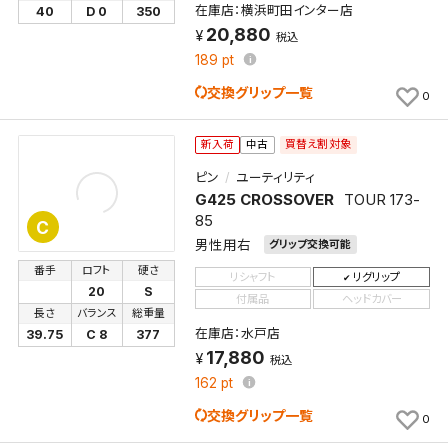
在庫店：横浜町田インター店
40
D 0
350
20,880
税込
189
pt
交換グリップ一覧
0
買替え割対象
新入荷
中古
ピン
ユーティリティ
G425 CROSSOVER
TOUR 173-
85
C
男性用右
グリップ交換可能
番手
ロフト
硬さ
リシャフト
リグリップ
20
S
付属品
ヘッドカバー
長さ
バランス
総重量
在庫店：水戸店
39.75
C 8
377
17,880
税込
162
pt
交換グリップ一覧
0