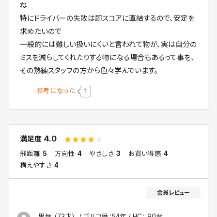
ね
特にドライバーの失敗は即スコアに直結するので、安定を
求めたいので
一般的には難しい扱いにくいと言われて物が、実は自分の
ミスを減らしてくれたりする物になる場合もあるって事を、
その熟練スタッフの方から色々学んでいます。
参考になった
1
4.0
満足度
飛距離
5
方向性
4
やさしさ
3
お買い得感
4
構えやすさ
4
男性 （73才）
ゴルフ歴：54年
HC： 90台