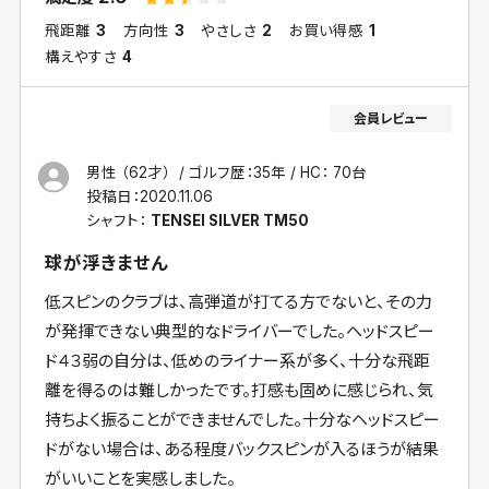
飛距離
3
方向性
3
やさしさ
2
お買い得感
1
構えやすさ
4
男性 （62才）
ゴルフ歴：35年
HC： 70台
投稿日：
2020.11.06
シャフト：
TENSEI SILVER TM50
球が浮きません
低スピンのクラブは、高弾道が打てる方でないと、その力
が発揮できない典型的なドライバーでした。ヘッドスピー
ド４３弱の自分は、低めのライナー系が多く、十分な飛距
離を得るのは難しかったです。打感も固めに感じられ、気
持ちよく振ることができませんでした。十分なヘッドスピー
ドがない場合は、ある程度バックスピンが入るほうが結果
がいいことを実感しました。