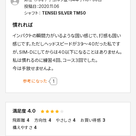
投稿日：
2020.11.06
シャフト：
TENSEI SILVER TM50
慣れれば
インパクトの瞬間力がいるような固い感じで、打感も固い
感じです。ただしヘッドスピードが３９～４０だった私です
が、SIM-Dにしてからは４０以下になることはありません。
私は慣れるのに練習４回、コース３回でした。
今は手放せませんよ。
参考になった
1
4.0
満足度
飛距離
4
方向性
4
やさしさ
4
お買い得感
3
構えやすさ
4