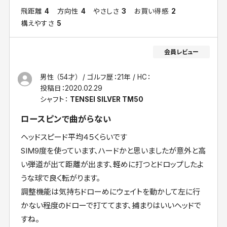
飛距離
4
方向性
4
やさしさ
3
お買い得感
2
構えやすさ
5
男性 （54才）
ゴルフ歴：21年
HC：
投稿日：
2020.02.29
シャフト：
TENSEI SILVER TM50
ロースピンで曲がらない
ヘッドスピード平均４５くらいです
SIM9度を使っています、ハードかと思いましたが意外と高
い弾道が出て距離が出ます、軽めに打つとドロップしたよ
うな球で良く転がります。
調整機能は気持ちドローめにウェイトを動かして左に行
かない程度のドローで打ててます、捕まりはいいヘッドで
すね。