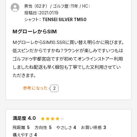
男性 （62才）
ゴルフ歴：11年
HC：
投稿日：
2021.01.19
シャフト：
TENSEI SILVER TM50
MグローレからSIM
MグローレからSIM10.5SRに買い替え明らかに飛びます。
低スピンだからですかね？ラウンドが楽しみですいつもは
ゴルフドゥ宇都宮店ですが初めてオンラインストアー利用
しましたね配送も早く梱包も丁寧でした又利用させてい
ただきます。
参考になった
2
4.0
満足度
飛距離
5
方向性
5
やさしさ
4
お買い得感
3
構えやすさ
4