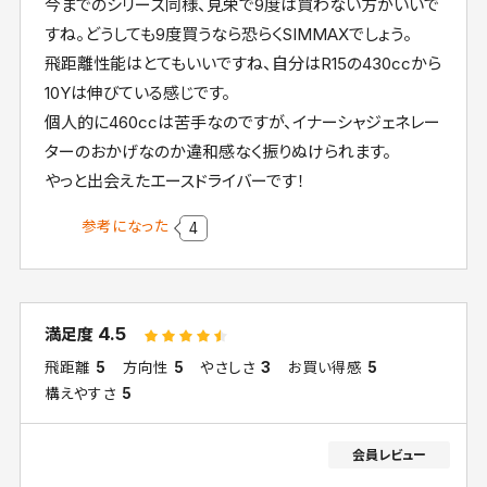
今までのシリーズ同様、見栄で9度は買わない方がいいで
すね。どうしても9度買うなら恐らくSIMMAXでしょう。
飛距離性能はとてもいいですね、自分はR15の430ccから
10Yは伸びている感じです。
個人的に460ccは苦手なのですが、イナーシャジェネレー
ターのおかげなのか違和感なく振りぬけられます。
やっと出会えたエースドライバーです！
参考になった
4
4.5
満足度
飛距離
5
方向性
5
やさしさ
3
お買い得感
5
構えやすさ
5