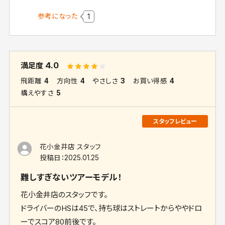
参考になった
1
4.0
満足度
飛距離
4
方向性
4
やさしさ
3
お買い得感
4
構えやすさ
5
花小金井店 スタッフ
投稿日：
2025.01.25
難しすぎないツアーモデル！
花小金井店のスタッフです。
ドライバーのHSは45で、持ち球はストレートからややドロ
ーでスコア80前後です。