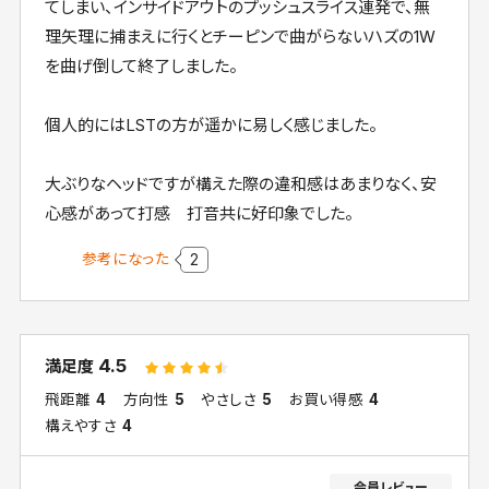
てしまい、インサイドアウトのプッシュスライス連発で、無
理矢理に捕まえに行くとチーピンで曲がらないハズの1W
を曲げ倒して終了しました。
個人的にはLSTの方が遥かに易しく感じました。
大ぶりなヘッドですが構えた際の違和感はあまりなく、安
心感があって打感 打音共に好印象でした。
参考になった
2
4.5
満足度
飛距離
4
方向性
5
やさしさ
5
お買い得感
4
構えやすさ
4