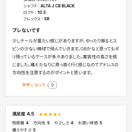
シャフト：
ALTA J CB BLACK
ロフト：
10.5
フレックス：
SR
ブレないです
少しテールが重たい感じがありますが、ゆったり振るとス
ピンの少ない棒球で飛んでいきます。OBかなと思ってもギ
リ残っているケースが多々ありました。寛容性の高さを感
じました。構えたなりに真っ直ぐ行く感じなのでアドレスの
方向性を注意するのがポイントと思います。
参考になった
0
4.5
満足度
飛距離
4
方向性
5
やさしさ
4
お買い得感
5
構えやすさ
5