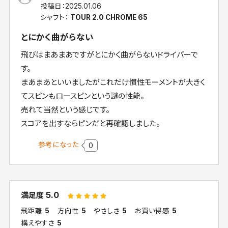
投稿日：
2025.01.06
シャフト：
TOUR 2.0 CHROME 65
とにかく曲がらない
飛びはまあまあですがとにかく曲がらないドライバーで
す。
まあまあといいましたがこれだけ慣性モーメントが大きく
てスピンもロースピンという謎の性能。
売れて当然という感じです。
スコアを出すならピンだと再確認しました。
参考になった
0
5.0
満足度
飛距離
5
方向性
5
やさしさ
5
お買い得感
5
構えやすさ
5