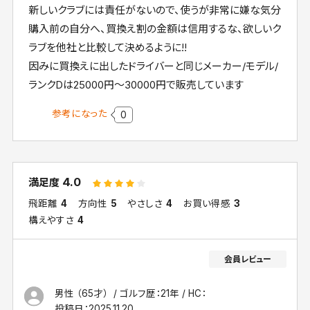
新しいクラブには責任がないので、使うが非常に嫌な気分
購入前の自分へ、買換え割の金額は信用するな、欲しいク
ラブを他社と比較して決めるように!!
因みに買換えに出したドライバーと同じメーカー/モデル/
ランクDは25000円～30000円で販売しています
参考になった
0
4.0
満足度
飛距離
4
方向性
5
やさしさ
4
お買い得感
3
構えやすさ
4
男性 （65才）
ゴルフ歴：21年
HC：
投稿日：
2025.11.20