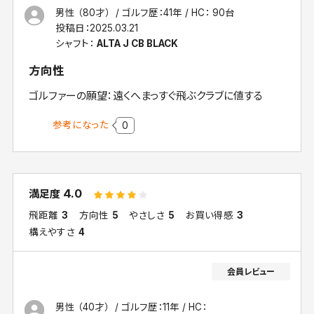
男性 （80才）
ゴルフ歴：41年
HC： 90台
投稿日：
2025.03.21
シャフト：
ALTA J CB BLACK
方向性
ゴルファーの願望：遠くへまっすぐ飛ぶクラブに値する
参考になった
0
4.0
満足度
飛距離
3
方向性
5
やさしさ
5
お買い得感
3
構えやすさ
4
男性 （40才）
ゴルフ歴：11年
HC：