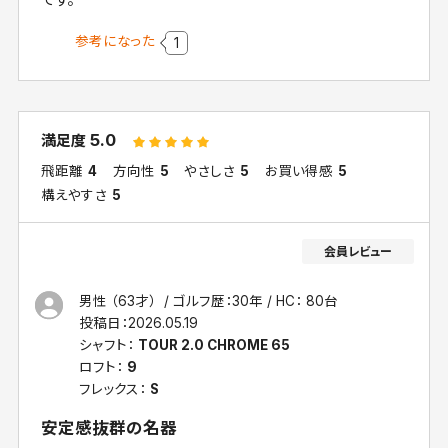
参考になった
1
5.0
満足度
飛距離
4
方向性
5
やさしさ
5
お買い得感
5
構えやすさ
5
男性 （63才）
ゴルフ歴：30年
HC： 80台
投稿日：
2026.05.19
シャフト：
TOUR 2.0 CHROME 65
ロフト：
9
フレックス：
S
安定感抜群の名器