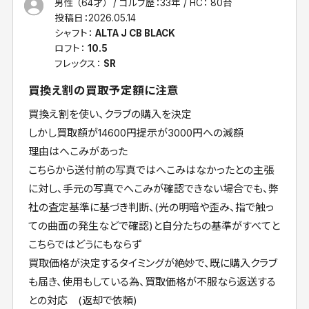
男性 （64才）
ゴルフ歴：33年
HC： 80台
投稿日：
2026.05.14
シャフト：
ALTA J CB BLACK
ロフト：
10.5
フレックス：
SR
買換え割の買取予定額に注意
買換え割を使い、クラブの購入を決定
しかし買取額が14600円提示が3000円への減額
理由はへこみがあった
こちらから送付前の写真ではへこみはなかったとの主張
に対し、手元の写真でへこみが確認できない場合でも、弊
社の査定基準に基づき判断、(光の明暗や歪み、指で触っ
ての曲面の発生などで確認)と自分たちの基準がすべてと
こちらではどうにもならず
買取価格が決定するタイミングが絶妙で、既に購入クラブ
も届き、使用もしている為、買取価格が不服なら返送する
との対応 (返却で依頼)