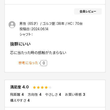
男性 （65才）
ゴルフ歴：38年
HC： 70台
投稿日：
2024.06.14
シャフト：
抜群にいい
芯に当たった時の感触がたまらない
参考になった
0
4.0
満足度
飛距離
4
方向性
4
やさしさ
4
お買い得感
3
構えやすさ
4