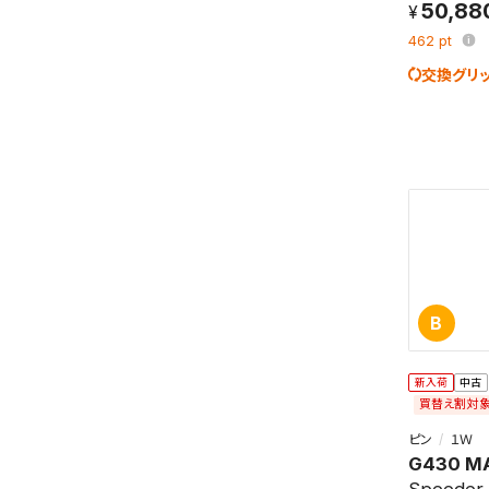
50,88
462
pt
交換グリ
B
新入荷
中古
買替え割対
ピン
１Ｗ
G430 M
Speeder