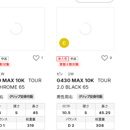
C
1
0
中古
新入荷
中古
割対象
買替え割対象
１Ｗ
ピン
１Ｗ
 MAX 10K
TOUR
G430 MAX 10K
TOUR
CHROME 65
2.0 BLACK 65
右
男性用右
グリップ交換可能
グリップ交換可能
ト
硬さ
長さ
ロフト
硬さ
長さ
5
S
45
10.5
S
45.25
ランス
総重量
バランス
総重量
D 1
319
D 2
308