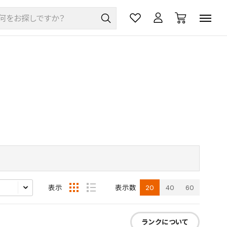
20
40
60
表示
表示数
ランクについて