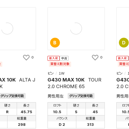
B
D
0
0
新入荷
中古
新入荷
象
買替え割対象
買替え
ピン
１Ｗ
ピン
AX 10K
ALTA J
G430 MAX 10K
TOUR
G430
K
2.0 CHROME 65
2.0 
男性用左
男性用
グリップ交換可能
グリップ交換可能
硬さ
長さ
ロフト
硬さ
長さ
ロフ
R
45.75
10.5
S
45
10.
総重量
バランス
総重量
バ
298
D 2
313