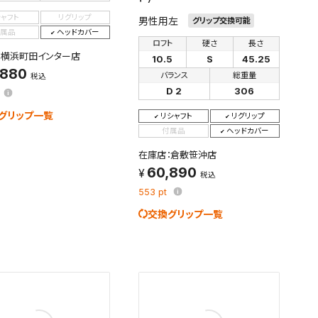
シャフト
リグリップ
男性用左
グリップ交換可能
す。
及びお客様
属品
ヘッドカバー
ロフト
硬さ
長さ
：横浜町田インター店
10.5
S
45.25
,880
バランス
総重量
税込
D 2
306
条件を変更
グリップ一覧
リシャフト
リグリップ
付属品
ヘッドカバー
在庫店：倉敷笹沖店
60,890
税込
553
pt
交換グリップ一覧