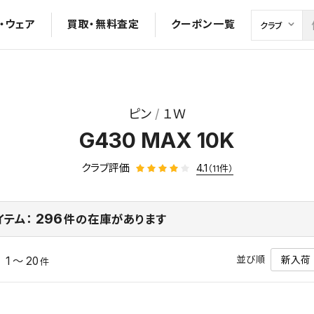
・ウェア
買取・無料査定
クーポン一覧
ピン
１Ｗ
G430 MAX 10K
クラブ評価
4.1
（11件）
296
イテム：
件の在庫があります
並び順
1 ～ 20
中
件