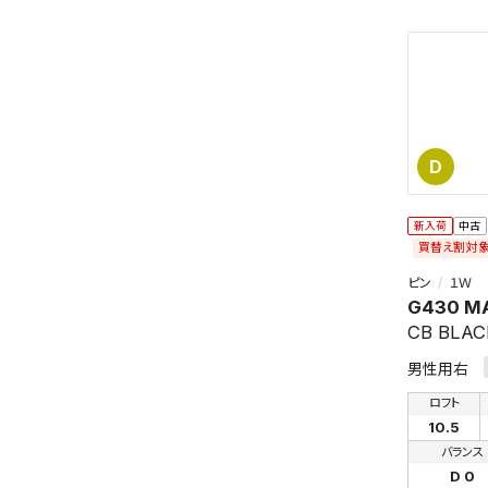
D
新入荷
中古
この検索
買替え割対
よく探す
ピン
１Ｗ
G430 M
検索条
CB BLAC
男性用右
ロフト
10.5
バランス
D 0
新着通