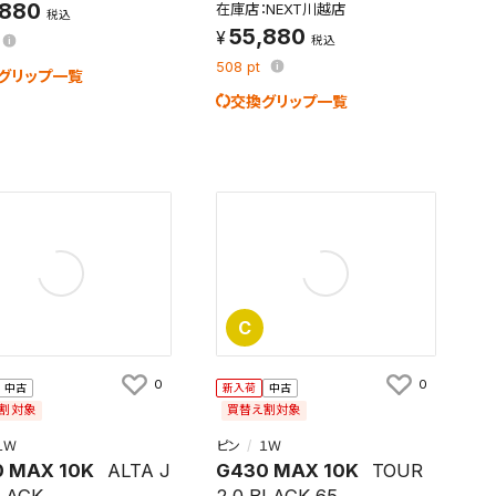
,880
在庫店：NEXT川越店
税込
55,880
税込
508
pt
グリップ一覧
交換グリップ一覧
C
0
0
中古
新入荷
中古
割対象
買替え割対象
１Ｗ
ピン
１Ｗ
 MAX 10K
ALTA J
G430 MAX 10K
TOUR
LACK
2.0 BLACK 65