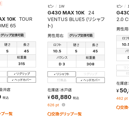
象
ピン
１Ｗ
ピン
G430 MAX 10K
24
G430
AX 10K
TOUR
VENTUS BLUE5 (リシャフ
2.0 
OME 65
ト)
男性用
男性用右
グリップ交換可能
グリップ交換可能
ロフ
10.
硬さ
長さ
ロフト
硬さ
長さ
S
45
10.5
S
45
バ
総重量
バランス
総重量
315
D 3
308
リ
付
リグリップ
リシャフト
リグリップ
ヘッドカバー
付属品
ヘッドカバー
在庫店
50
金井店
在庫店：水戸店
0
68,880
税込
税込
462
pt
626
pt
交換
ップ一覧
交換グリップ一覧