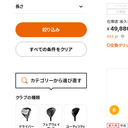
長さ
リシャフト
付属品
在庫店：長久
49,88
絞り込み
453
pt
交換グリ
すべての条件をクリア
カテゴリーから選び直す
クラブの種類
B
フェアウェイ
新入荷
中古
ドライバー
ユーティリ
ティ