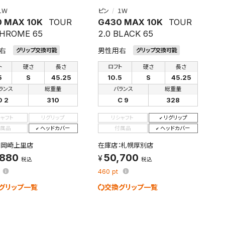
１Ｗ
ピン
１Ｗ
 MAX 10K
TOUR
G430 MAX 10K
TOUR
CHROME 65
2.0 BLACK 65
右
男性用右
グリップ交換可能
グリップ交換可能
ト
硬さ
長さ
ロフト
硬さ
長さ
5
S
45.25
10.5
S
45.25
ランス
総重量
バランス
総重量
D 2
310
C 9
328
シャフト
リグリップ
リシャフト
リグリップ
属品
ヘッドカバー
付属品
ヘッドカバー
：岡崎上里店
在庫店：札幌厚別店
,880
50,700
税込
税込
460
pt
グリップ一覧
交換グリップ一覧