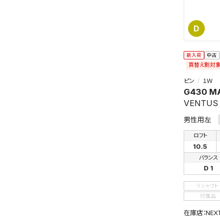
D
新入荷
中古
買替え割対
ピン
１Ｗ
G430 M
VENTUS 
男性用左
ロフト
10.5
バランス
D 1
リシャフト
付属品
在庫店：NE