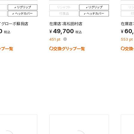
を保存しました。
リグリップ
リシャフト
リグリップ
リ
保存した検索条件は、マイページの「保存検索条件一覧」で確認できま
を「する」にすると、この条件に一致する商品が入荷した際に、メール
ヘッドカバー
付属品
ヘッドカバー
付
ント内の「お知らせ」で通知します。
XTグローボ蘇我店
在庫店：高松田村店
在庫店
0
49,700
60
税込
税込
れた検索条件は変更できません。
451
pt
553
pt
変更したい場合は、マイページの「保存検索条件一覧」から画面を表示し、
保存し直してください。
ップ一覧
交換グリップ一覧
交換
保存する
キャンセル