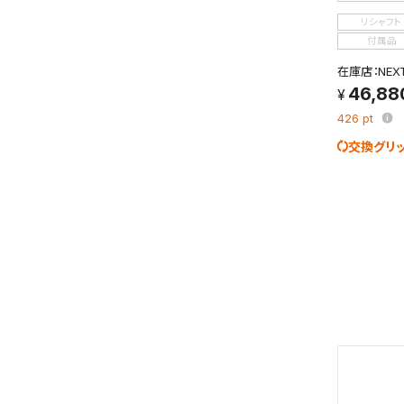
検索条件
リシャフト
これまで
新着通知
付属品
のアカウ
在庫店：NE
46,88
保存さ
426
pt
条件を
の上、
交換グリ