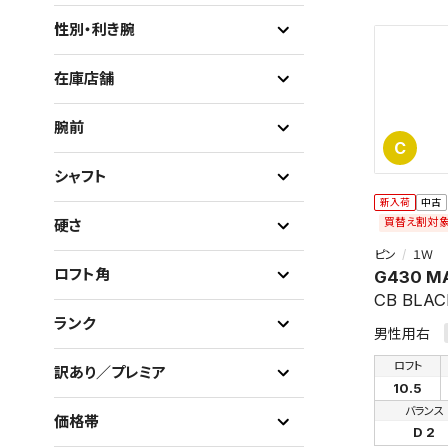
性別・利き腕
在庫店舗
腕前
C
シャフト
新入荷
中古
買替え割対
硬さ
ピン
１Ｗ
ロフト角
G430 M
CB BLAC
ランク
男性用右
ロフト
訳あり／プレミア
10.5
バランス
価格帯
D 2