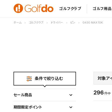
ゴルフクラブ
ゴルフ用品
ホーム
ゴルフクラブ
ドライバー
ピン
G430 MAX 10K
対象ア
条件で絞り込む
296
件
セール商品
期間限定ポイント