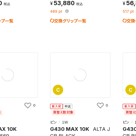
0
53,880
56
税込
税込
489
pt
517
pt
ップ一覧
交換グリップ一覧
交換
C
C
0
0
新入荷
中古
新入荷
象
買替え割対象
買替え
ピン
１Ｗ
ピン
AX 10K
G430 MAX 10K
ALTA J
G430
 569
CB BLACK
CB B