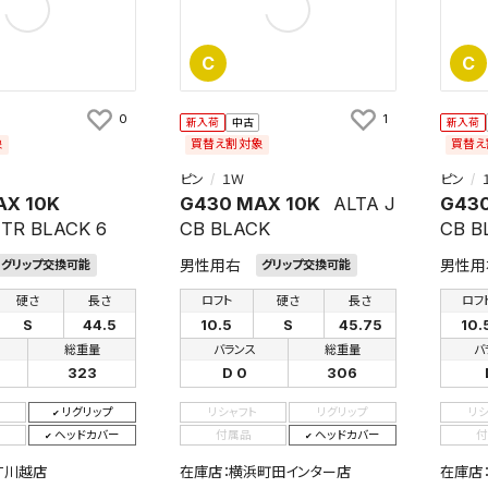
C
C
0
1
新入荷
中古
新入荷
象
買替え割対象
買替え
ピン
１Ｗ
ピン
AX 10K
G430 MAX 10K
ALTA J
G430
TR BLACK 6
CB BLACK
CB B
男性用右
男性用
グリップ交換可能
グリップ交換可能
硬さ
長さ
ロフト
硬さ
長さ
ロフ
S
44.5
10.5
S
45.75
10.
総重量
バランス
総重量
バ
323
D 0
306
リグリップ
リシャフト
リグリップ
リ
ヘッドカバー
付属品
ヘッドカバー
付
XT川越店
在庫店：横浜町田インター店
在庫店