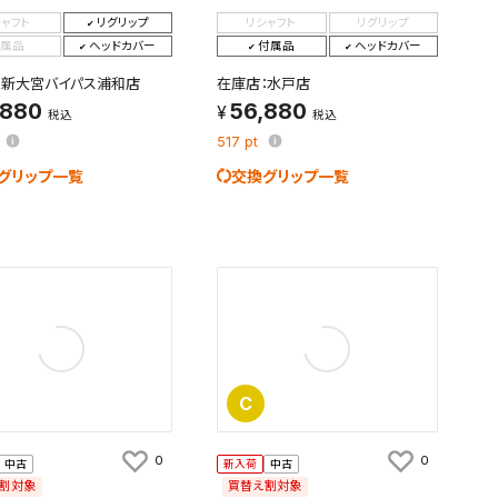
シャフト
リグリップ
リシャフト
リグリップ
属品
ヘッドカバー
付属品
ヘッドカバー
：新大宮バイパス浦和店
在庫店：水戸店
,880
56,880
税込
税込
517
pt
グリップ一覧
交換グリップ一覧
C
0
0
中古
新入荷
中古
割対象
買替え割対象