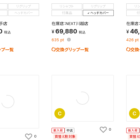
リグリップ
リシャフト
リグリップ
リ
ヘッドカバー
付属品
ヘッドカバー
付
手店
在庫店：NEXT川越店
在庫店
0
69,880
46
税込
税込
635
pt
426
pt
ップ一覧
交換グリップ一覧
交換
C
C
0
新入荷
中古
新入荷
0
買替え割対象
買替え