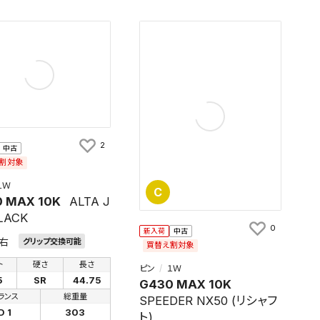
2
中古
割対象
１Ｗ
C
 MAX 10K
ALTA J
LACK
0
新入荷
中古
右
グリップ交換可能
買替え割対象
ト
硬さ
長さ
ピン
１Ｗ
5
SR
44.75
G430 MAX 10K
ランス
総重量
SPEEDER NX50 (リシャフ
D 1
303
ト)