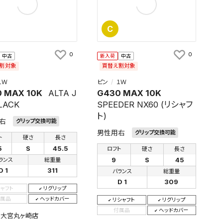
C
0
0
中古
新入荷
中古
割対象
買替え割対象
１Ｗ
ピン
１Ｗ
 MAX 10K
ALTA J
G430 MAX 10K
LACK
SPEEDER NX60 (リシャフ
ト)
右
グリップ交換可能
男性用右
グリップ交換可能
ト
硬さ
長さ
5
S
45.5
ロフト
硬さ
長さ
9
S
45
ランス
総重量
D 1
311
バランス
総重量
D 1
309
シャフト
リグリップ
属品
ヘッドカバー
リシャフト
リグリップ
付属品
ヘッドカバー
：大宮丸ヶ崎店