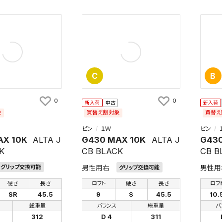
C
B
検索条件を保存
0
0
新入荷
中古
新入荷
条件をマイページ内「保存検索条件一覧」に保存します。
象
買替え割対象
買替え
商品を、毎回条件指定することなく簡単に開くことができます。
ピン
１Ｗ
ピン
AX 10K
ALTA J
G430 MAX 10K
ALTA J
G430
件
K
CB BLACK
CB B
男性用右
男性用
グリップ交換可能
グリップ交換可能
硬さ
長さ
ロフト
硬さ
長さ
ロフ
検索条件を保存
SR
45.5
9
S
45.5
10.
総重量
バランス
総重量
バ
312
D 4
311
知