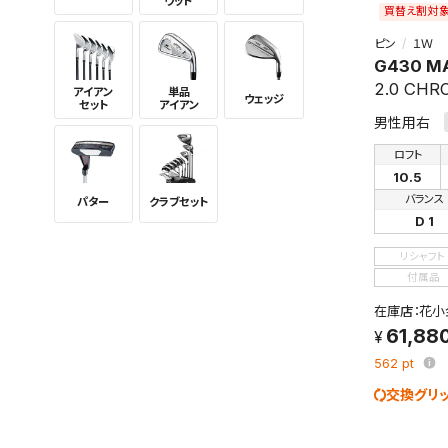
ウッド
買替え割対
ピン
１Ｗ
G430 M
2.0 CHR
アイアン
単品
ウェッジ
セット
アイアン
男性用右
ロフト
10.5
バランス
パター
クラブセット
D 1
リシャフト
付属品
在庫店：花小
61,88
562
pt
交換グリ