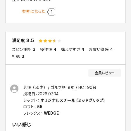
参考になった
1
3.5
満足度
スピン性能
3
操作性
4
構えやすさ
4
お買い得感
4
打感
3
男性 （50才）
ゴルフ歴：8年
HC： 90台
投稿日：
2026.07.04
シャフト：
オリジナルスチール (ミッドグリップ)
ロフト：
55
フレックス：
WEDGE
いい感じ