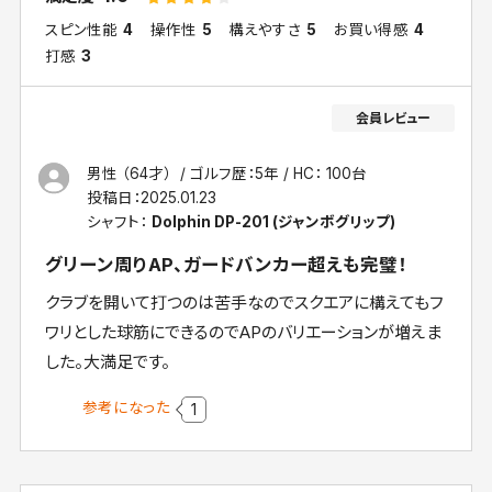
スピン性能
4
操作性
5
構えやすさ
5
お買い得感
4
打感
3
男性 （64才）
ゴルフ歴：5年
HC： 100台
投稿日：
2025.01.23
シャフト：
Dolphin DP-201 (ジャンボグリップ)
グリーン周りAP、ガードバンカー超えも完璧！
クラブを開いて打つのは苦手なのでスクエアに構えてもフ
ワリとした球筋にできるのでAPのバリエーションが増えま
した。大満足です。
参考になった
1