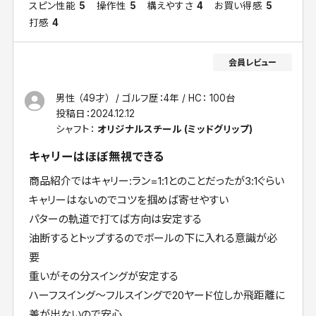
スピン性能
5
操作性
5
構えやすさ
4
お買い得感
5
打感
4
男性 （49才）
ゴルフ歴：4年
HC： 100台
投稿日：
2024.12.12
シャフト：
オリジナルスチール (ミッドグリップ)
キャリーはほぼ無視できる
商品紹介ではキャリー:ラン=1:1とのことだったが3:1ぐらい
キャリーはないのでコツを掴めば寄せやすい
パターの軌道で打てば方向は安定する
油断するとトップするのでボールの下に入れる意識が必
要
重いがその分スイングが安定する
ハーフスイング〜フルスイングで20ヤード位しか飛距離に
差が出ないので安心