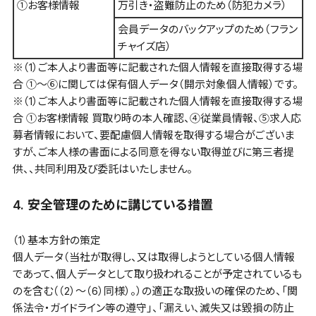
①お客様情報
万引き・盗難防止のため（防犯カメラ）
会員データのバックアップのため（フラン
チャイズ店）
※（1）ご本人より書面等に記載された個人情報を直接取得する場
合 ①～⑥に関しては保有個人データ（開示対象個人情報）です。
※（1）ご本人より書面等に記載された個人情報を直接取得する場
合 ①お客様情報 買取り時の本人確認、④従業員情報、⑤求人応
募者情報において、要配慮個人情報を取得する場合がございま
すが、ご本人様の書面による同意を得ない取得並びに第三者提
供、、共同利用及び委託はいたしません。
4. 安全管理のために講じている措置
（1）基本方針の策定
個人データ（当社が取得し、又は取得しようとしている個人情報
であって、個人データとして取り扱われることが予定されているも
のを含む（（2）～（6）同様）。）の適正な取扱いの確保のため、「関
係法令・ガイドライン等の遵守」、「漏えい、滅失又は毀損の防止