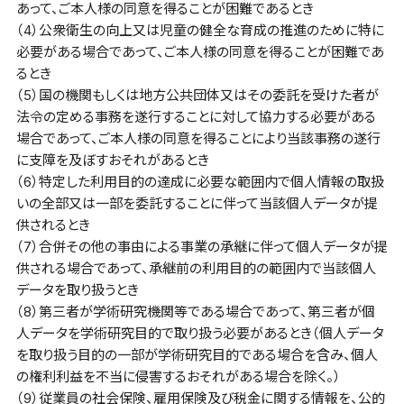
あって、ご本人様の同意を得ることが困難であるとき
（4）公衆衛生の向上又は児童の健全な育成の推進のために特に
必要がある場合であって、ご本人様の同意を得ることが困難であ
るとき
（5）国の機関もしくは地方公共団体又はその委託を受けた者が
法令の定める事務を遂行することに対して協力する必要がある
場合であって、ご本人様の同意を得ることにより当該事務の遂行
に支障を及ぼすおそれがあるとき
（6）特定した利用目的の達成に必要な範囲内で個人情報の取扱
いの全部又は一部を委託することに伴って当該個人データが提
供されるとき
（7）合併その他の事由による事業の承継に伴って個人データが提
供される場合であって、承継前の利用目的の範囲内で当該個人
データを取り扱うとき
（8）第三者が学術研究機関等である場合であって、第三者が個
人データを学術研究目的で取り扱う必要があるとき（個人データ
を取り扱う目的の一部が学術研究目的である場合を含み、個人
の権利利益を不当に侵害するおそれがある場合を除く。）
（9）従業員の社会保険、雇用保険及び税金に関する情報を、公的