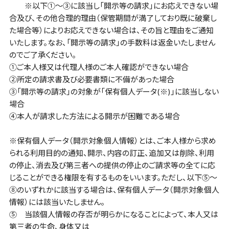
※以下①～③に該当し「開示等の請求」にお応えできない場
合及び、その他合理的理由（保管期間が満了しており既に破棄し
た場合等）によりお応えできない場合は、その旨と理由をご通知
いたします。なお、「開示等の請求」の手数料は返金いたしません
のでご了承ください。
①ご本人様又は代理人様のご本人確認ができない場合
②所定の請求書及び必要書類に不備があった場合
③「開示等の請求」の対象が「保有個人データ(※)」に該当しない
場合
④本人が請求した方法による開示が困難である場合
※
保有個人データ（開示対象個人情報）とは、ご本人様から求め
られる利用目的の通知、開示、内容の訂正、追加又は削除、利用
の停止、消去及び第三者への提供の停止のご請求等の全てに応
じることができる権限を有するものをいいます。ただし、以下⑤～
⑧のいずれかに該当する場合は、保有個人データ（開示対象個人
情報）には該当いたしません。
⑤ 当該個人情報の存否が明らかになることによって、本人又は
第三者の生命、身体又は