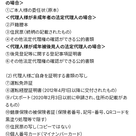
の場合＞
①ご本人様の委任状（原本）
＜代理人様が未成年者の法定代理人の場合＞
②戸籍謄本
③住民票（続柄の記載されたもの）
④その他法定代理権の確認ができる公的書類
＜代理人様が成年被後見人の法定代理人の場合＞
⑤後見登記等に関する登記事項証明書
⑥その他法定代理権の確認ができる公的書類
（2）代理人様ご自身を証明する書類の写し
⑦運転免許証
⑧運転経歴証明書（2012年4月1日以降に交付されたもの）
⑨パスポート（2020年2月3日以前に申請され、住所の記載があ
るもの）
⑩健康保険の被保険者証（保険者番号、記号・番号、QRコードを
黒塗り処理等で隠す）
⑪住民票の写し（コピーではない）
⑫個人番号カード（マイナンバーカード）