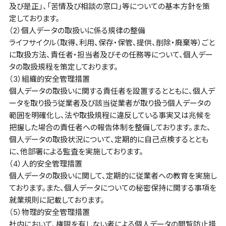
及び是正」、「苦情及び相談の窓口」等についての基本方針を策
定しております。
（2）個人データの取扱いに係る規律の整備
ライフサイクル（取得、利用、保存・保管、提供、削除・廃棄等）ごと
に取扱方法、責任者・担当者及びその任務等について、個人デー
タの取扱規程を策定しております。
（3）組織的安全管理措置
個人データの取扱いに関する責任者を設置するとともに、個人デ
ータを取り扱う従業者及び該当従業者が取り扱う個人データの
範囲を明確化し、法や取扱規程に違反している事実又は兆候を
把握した場合の責任者への報告体制を整備しております。また、
個人データの取扱状況について、定期的に自己点検するととも
に、他部署による監査を実施しております。
（4）人的安全管理措置
個人データの取扱いに関して、定期的に従業者への教育を実施し
ております。また、個人データについての秘密保持に関する事項を
就業規則に記載しております。
（5）物理的安全管理措置
社内において、権限を有しない者による個人データの閲覧防止措