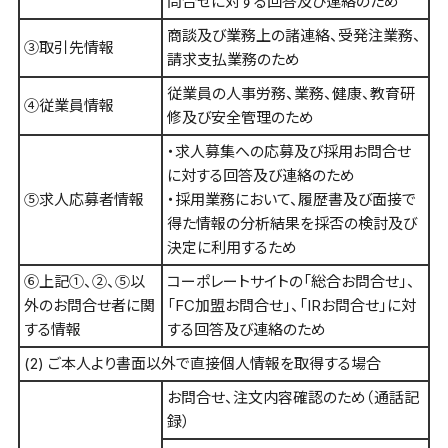
問合せに対する回答及び連絡のため
商談及び業務上の諸連絡、受発注業務、
③取引先情報
請求支払業務のため
従業員の人事労務、業務、健康、教育研
④従業員情報
修及び安全管理のため
・求人募集への応募及び採用お問合せ
に対する回答及び連絡のため
⑤求人応募者情報
・採用業務において、履歴書及び面接で
得た情報の分析結果を採否の検討及び
決定に利用するため
⑥上記①、②、⑤以
コーポレートサイトの「総合お問合せ」、
外のお問合せ者に関
「FC加盟お問合せ」、「IRお問合せ」に対
する情報
する回答及び連絡のため
(2) ご本人より書面以外で直接個人情報を取得する場合
お問合せ、注文内容確認のため（通話記
録）