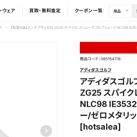
・ウェア
買取・無料査定
クーポン一覧
ス
【型落ち品】メンズ アディゼロ ZG25 スパイクレスシューズ ゴルフシューズ NLC98 IE3532 
商品コード：085154716
アディダスゴルフ
アディダスゴル
ZG25 スパイ
NLC98 IE3
ー/ゼロメタリック
[hotsalea]