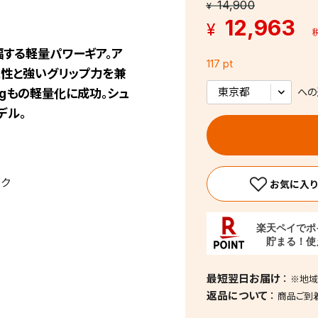
14,900
¥
12,963
¥
する軽量パワーギア。ア
117 pt
定性と強いグリップ力を兼
gもの軽量化に成功。シュ
への
デル。
ック
最短翌日お届け
※地域
返品について
商品ご到