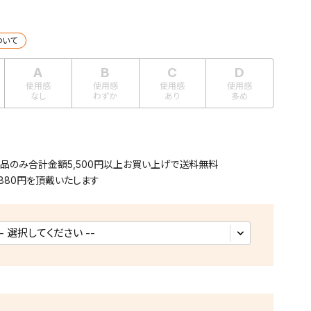
ついて
A
B
C
D
使用感
使用感
使用感
使用感
なし
わずか
あり
多め
用品のみ合計金額5,500円以上お買い上げで送料無料
880円を頂戴いたします