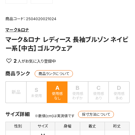
商品コード：2504020021024
マーク＆ロナ
マーク＆ロナ
レディース 長袖ブルゾン ネイビ
ー系【中古】ゴルフウェア
2
商品ランク
商品ランクについて
A
B
C
D
S
新品
使用感
使用感
使用感
使用感
未使用
なし
わずか
あり
多め
サイズ詳細
採寸方法について
※数値(cm)は実測値です
性別
サイズ
身幅
着丈
裄丈