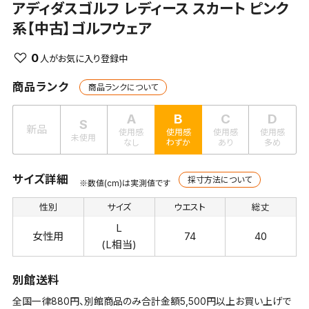
アディダスゴルフ
レディース スカート ピンク
系【中古】ゴルフウェア
0
商品ランク
商品ランクについて
A
B
C
D
S
新品
使用感
使用感
使用感
使用感
未使用
なし
わずか
あり
多め
サイズ詳細
採寸方法について
※数値(cm)は実測値です
性別
サイズ
ウエスト
総丈
L
女性用
74
40
(L相当)
別館送料
全国一律880円、別館商品のみ合計金額5,500円以上お買い上げで