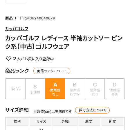
商品コード：2406240040079
カッパゴルフ
カッパゴルフ
レディース 半袖カットソー ピン
ク系【中古】ゴルフウェア
2
商品ランク
商品ランクについて
A
B
C
D
S
新品
使用感
使用感
使用感
使用感
未使用
なし
わずか
あり
多め
サイズ詳細
採寸方法について
※数値(cm)は実測値です
性別
サイズ
身幅
着丈
裄丈