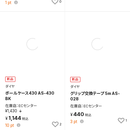
0
1
pt
新品
新品
ダイヤ
ダイヤ
ボールケース430 AS-430
グリップ交換テープ 5m AS-
BK
028
在庫店：ECセンター
在庫店：ECセンター
¥1,430
440
1,144
1
3
pt
2
10
pt