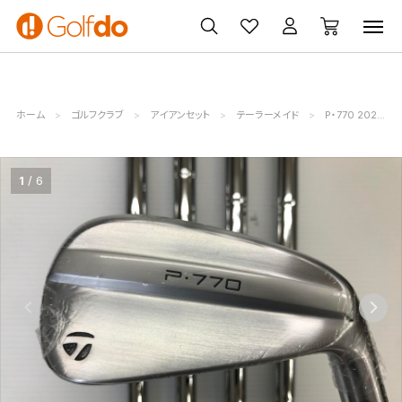
ゴルフ
ゴルフ用品
買取
クーポン
クラブ
ウェア
無料査定
一覧
ホーム
ゴルフクラブ
アイアンセット
テーラーメイド
P・770 2024
1
6